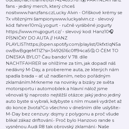
fans - jediný merch, který chceš
nositwww.hanzfans.czLucky Alvin - Oříškové krémy se
7x vítěznými šampionywww.luckyalvin.cz - slevový
kód: fahrer10můj yogurt - ručně vyráběné jogurty
https://www.mujjogurt.cz/ - slevový kod: Hanz10🎧
PÍSNIČKY DO AUTA // HANZ
PLAYLISThttps://open.spotify.com/playlist/0kfxtIqN5a
owBwBgqeMTlZ?si=3492616c0ff94ca5🤔 O ČEM TO
DNESKA BYLO? Čau bando! V 78. díle
NACHTFAHRER se ohlížíme za tím, jak dopadl náš
nedávný M-Day, a probereme auta, ze kterých nám
spadla brada – ať už nadšením, nebo pořádným
zklamáním.Mrkneme na novinky a bizáry ze světa
motorsportu i automobilek a hlavní nálož jsme
věnovali tý naprosto nejtěžší otázce: jaký jedno jediný
auto byste si vybrali, kdybyste s ním museli vydržet až
do konce života?Co všechno v dnešním díle uslyšíte:•
M-Day bez cenzury: dojmy z polygonu a proč všude
blikal zákaz driftování.• Proč bylo Hanzovo rande s
vysněnou Audi R8 tak obrovský zklamání.• Naše