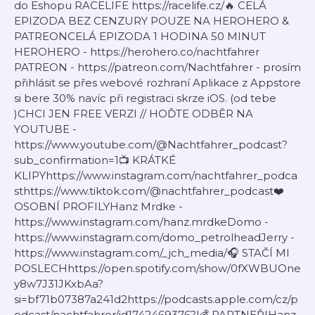
do Eshopu RACELIFE https://racelife.cz/🔥 CELÁ
EPIZODA BEZ CENZURY POUZE NA HEROHERO &
PATREONCELÁ EPIZODA 1 HODINA 50 MINUT
HEROHERO - https://herohero.co/nachtfahrer
PATREON - https://patreon.com/Nachtfahrer - prosím
přihlásit se přes webové rozhraní Aplikace z Appstore
si bere 30% navíc při registraci skrze iOS. (od tebe
)CHCI JEN FREE VERZI // HOĎTE ODBĚR NA
YOUTUBE -
https://www.youtube.com/@Nachtfahrer_podcast?
sub_confirmation=1📺 KRÁTKÉ
KLIPYhttps://www.instagram.com/nachtfahrer_podca
sthttps://www.tiktok.com/@nachtfahrer_podcast❤️
OSOBNÍ PROFILYHanz Mrdke -
https://www.instagram.com/hanz.mrdkeDomo -
https://www.instagram.com/domo_petrolheadJerry -
https://www.instagram.com/_jch_media/🎧 STAČÍ MI
POSLECHhttps://open.spotify.com/show/0fXWBUOne
y8w7J31JKxbAa?
si=bf71b07387a241d2https://podcasts.apple.com/cz/p
odcast/nachtfahrer/id1742469376?l💰 PARTNEŘIHanz