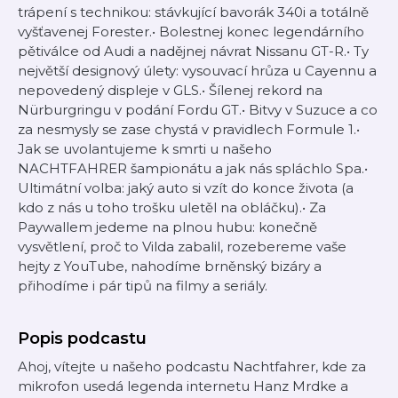
trápení s technikou: stávkující bavorák 340i a totálně
vyšťavenej Forester.• Bolestnej konec legendárního
pětiválce od Audi a nadějnej návrat Nissanu GT-R.• Ty
největší designový úlety: vysouvací hrůza u Cayennu a
nepovedený displeje v GLS.• Šílenej rekord na
Nürburgringu v podání Fordu GT.• Bitvy v Suzuce a co
za nesmysly se zase chystá v pravidlech Formule 1.•
Jak se uvolantujeme k smrti u našeho
NACHTFAHRER šampionátu a jak nás spláchlo Spa.•
Ultimátní volba: jaký auto si vzít do konce života (a
kdo z nás u toho trošku uletěl na obláčku).• Za
Paywallem jedeme na plnou hubu: konečně
vysvětlení, proč to Vilda zabalil, rozebereme vaše
hejty z YouTube, nahodíme brněnský bizáry a
přihodíme i pár tipů na filmy a seriály.
Popis podcastu
Ahoj, vítejte u našeho podcastu Nachtfahrer, kde za
mikrofon usedá legenda internetu Hanz Mrdke a