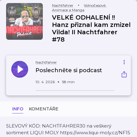
Nachtfahrer
Volnočasové
,
Animace a Manga
VELKÉ ODHALENÍ !!
Hanz přiznal kam zmizel
Vilda! II Nachtfahrer
#78
Nachtfahrer
Poslechněte si podcast
10. 4. 2026
58 min
INFO
KOMENTÁŘE
SLEVOVÝ KÓD: NACHTFAHRER30 na veškerý
sortiment LIQUI MOLY https://www.liqui-moly.cz/NF15