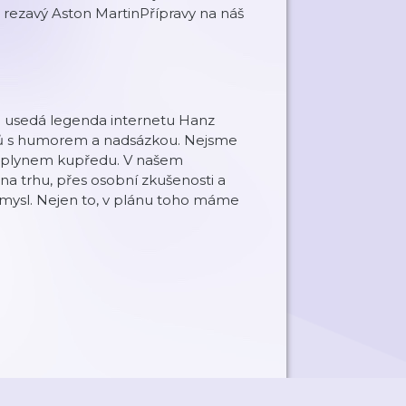
a rezavý Aston MartinPřípravy na náš
on usedá legenda internetu Hanz
lů s humorem a nadsázkou. Nejsme
ým plynem kupředu. V našem
na trhu, přes osobní zkušenosti a
ůmysl. Nejen to, v plánu toho máme