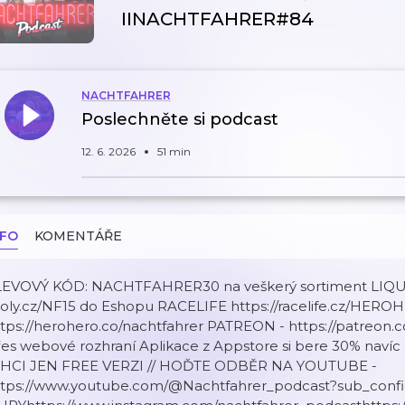
IINACHTFAHRER#84
NACHTFAHRER
Poslechněte si podcast
12. 6. 2026
51 min
NFO
KOMENTÁŘE
LEVOVÝ KÓD: NACHTFAHRER30 na veškerý sortiment LIQUI 
oly.cz/NF15 do Eshopu RACELIFE https://racelife.cz/HERO
tps://herohero.co/nachtfahrer PATREON - https://patreon.c
es webové rozhraní Aplikace z Appstore si bere 30% navíc př
CHCI JEN FREE VERZI // HOĎTE ODBĚR NA YOUTUBE -
ttps://www.youtube.com/@Nachtfahrer_podcast?sub_conf