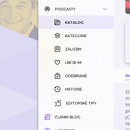
PODCASTY
KATALOG
KOUPENÉ
KATALOG
KATEGORIE
KATEGORIE
ZÁLOŽKY
ZÁLOŽKY
HISTORIE
LÍBÍ SE MI
I
ODEBÍRANÉ
HISTORIE
S
m
EDITORSKÉ TIPY
ht
př
)
ČLÁNKY BLOG
h