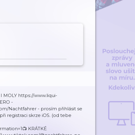
MOLY https://www.liqui-
HERO -
om/Nachtfahrer - prosím přihlásit se
i registraci skrze iOS. (od tebe
irmation=1📺 KRÁTKÉ