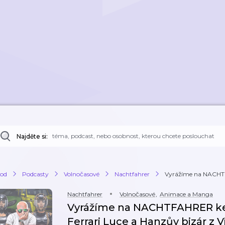
Najděte si:
od
Podcasty
Volnočasové
Nachtfahrer
Vyrážíme na NACHT
Nachtfahrer
Volnočasové
,
Animace a Manga
Vyrážíme na NACHTFAHRER k
Ferrari Luce a Hanzův bizár z