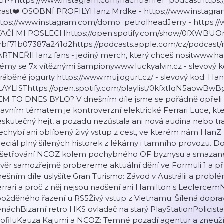
LIPYhttps://www.instagram.com/nachtfahrer_podcasthttps
cast❤️ OSOBNÍ PROFILYHanz Mrdke - https://www.instag
ttps://www.instagram.com/domo_petrolheadJerry - https:/
TAČÍ MI POSLECHhttps://open.spotify.com/show/0fXWBU
i=bf71b07387a241d2https://podcasts.apple.com/cz/podcast/
RTNEŘIHanz fans - jediný merch, který chceš nositwww.han
émy se 7x vítěznými šampionywww.luckyalvin.cz - slevový k
ráběné jogurty https://www.mujjogurt.cz/ - slevový kod: 
LAYLISThttps://open.spotify.com/playlist/0kfxtIqN5aowB
EM TO DNES BYLO? V dnešním díle jsme se pořádně opřeli 
avním tématem je kontroverzní elektrické Ferrari Luce, kt
skutečný hejt, a pozadu nezůstala ani nová audina nebo t
chybí ani oblíbený živý vstup z cest, ve kterém nám HanZ 
eciál plný šílených historek z lékárny i tamního provozu. Doš
yšetřování NCOZ kolem pochybného OF byznysu a smazané ú
věr samozřejmě probereme aktuální dění ve Formuli 1 a pří
ešním díle uslyšíte:Gran Turismo: Závod v Austrálii a problé
rrari a proč z něj nejsou nadšení ani Hamilton s Leclercem
ožděného řazení u RS5Živý vstup z Vietnamu: Šílená doprava
náchBizarní retro HKS ovladač na starý PlayStationPolicist
ofiluKauza Kajumi a NCOZ: Temné pozadí agentur a zneužív