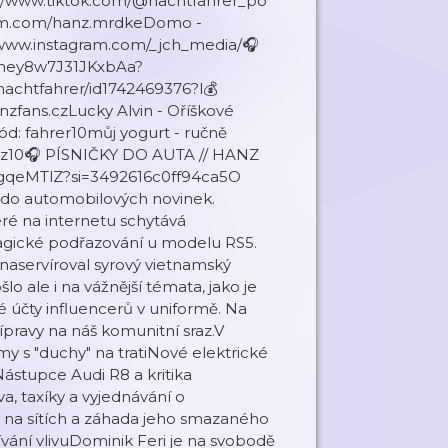
://www.tiktok.com/@nachtfahrer_po
ram.com/hanz.mrdkeDomo -
/www.instagram.com/_jch_media/🎧
Oney8w7J31JKxbAa?
nachtfahrer/id1742469376?l💰
zfans.czLucky Alvin - Oříškové
ód: fahrer10můj yogurt - ručně
Hanz10🎧 PÍSNIČKY DO AUTA // HANZ
wBgqeMTlZ?si=3492616c0ff94ca5O
do automobilových novinek.
eré na internetu schytává
ragické podřazování u modelu RS5.
naservíroval syrový vietnamský
lo ale i na vážnější témata, jako je
čty influencerů v uniformě. Na
pravy na náš komunitní sraz.V
my s "duchy" na tratiNové elektrické
Nástupce Audi R8 a kritika
, taxíky a vyjednávání o
a na sítích a záhada jeho smazaného
ání vlivuDominik Feri je na svobodě