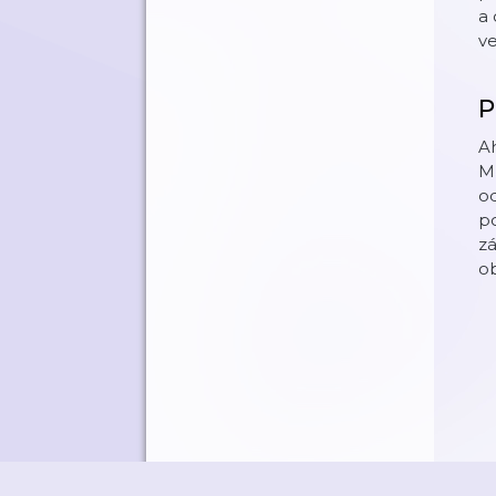
a 
v
P
Ah
M
od
po
zá
ob