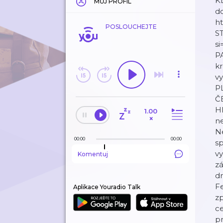
K
MŮJ PROFIL
d
h
POSLOUCHEJTE
S
s
PA
kr
vy
P
Č
Hl
1.00
×
ne
Ne
00:00
00:00
sp
v
Komentuj
zá
dn
Fe
Aplikace Youradio Talk
zp
ce
pr