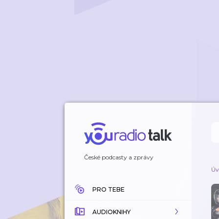
České podcasty a zprávy
Úv
PRO TEBE
AUDIOKNIHY