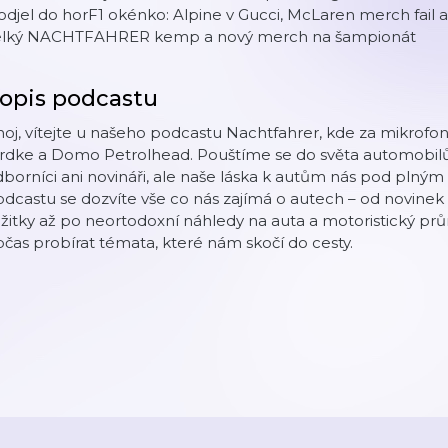
odjel do horF1 okénko: Alpine v Gucci, McLaren merch fail 
elký NACHTFAHRER kemp a nový merch na šampionát
opis podcastu
oj, vítejte u našeho podcastu Nachtfahrer, kde za mikrof
rdke a Domo Petrolhead. Pouštíme se do světa automobi
borníci ani novináři, ale naše láska k autům nás pod pln
dcastu se dozvíte vše co nás zajímá o autech – od novinek 
žitky až po neortodoxní náhledy na auta a motoristický pr
čas probírat témata, které nám skočí do cesty.