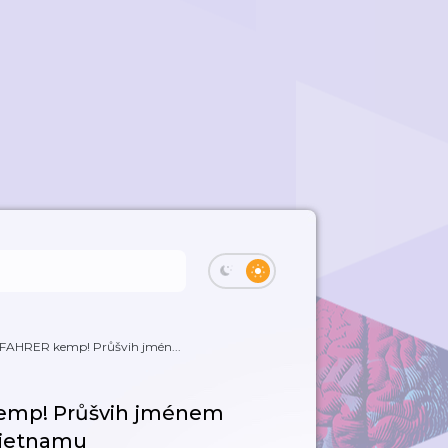
FAHRER kemp! Průšvih jmén...
emp! Průšvih jménem
 Vietnamu