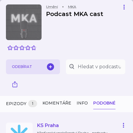
Umění
MKA
Podcast MKA cast
ODEBÍRAT
KOMENTÁŘE
INFO
PODOBNÉ
EPIZODY
1
KS Praha
Křesťanské společenství Praha - podcasty