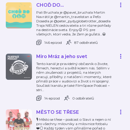
CHOĎ DO...
Pali Bruchala je @pavel_bruchala Martin
Navrátil je @martin_travelistan a Peťo
Dosedla je @peter_pydyglobetrotter_dosedla
Traja NIELEN cestovatelia a tri rôzne pohľady
na destinácie sveta. Enjoy😉 PS: pre
všetkých, ktorí vedia, že Zem je guľatá…😀
146 epizod
87 odběratelů
Miro Mráz a jeho svet
Tento kanál je pravidelný občasník o živote,
filmech, herectví a světě kolem nás. Sdílím v
něm zkušenosti z projektů, na kterých
pracuji, příběhy z natáčení i momenty, které
přináší práce v audiovizi a život s ní spojený.
Součástí kanálu je také FilmSpace Podcast –
séri
…
14 epizod
0 odběratelů
MĚSTO SE TŘESE
🎙️ Město se třese – podcast o Slavii a nejen o ní
pro všechny milovníky a milovnice fotbalu
❤️⚪ Každý týden vám přínášíme pořad o