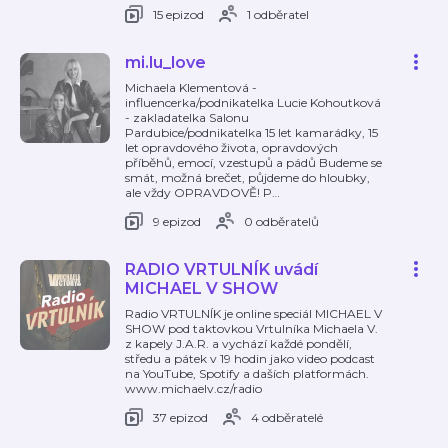
15 epizod
1 odběratel
mi.lu_love
Michaela Klementová -
influencerka/podnikatelka Lucie Kohoutková
- zakladatelka Salonu
Pardubice/podnikatelka 15 let kamarádky, 15
let opravdového života, opravdových
příběhů, emocí, vzestupů a pádů Budeme se
smát, možná brečet, půjdeme do hloubky,
ale vždy OPRAVDOVĚ! P
…
9 epizod
0 odběratelů
RADIO VRTULNÍK uvádí
MICHAEL V SHOW
Radio VRTULNÍK je online speciál MICHAEL V
SHOW pod taktovkou Vrtulníka Michaela V.
z kapely J.A.R. a vychází každé pondělí,
středu a pátek v 19 hodin jako video podcast
na YouTube, Spotify a daších platformách.
www.michaelv.cz/radio
37 epizod
4 odběratelé