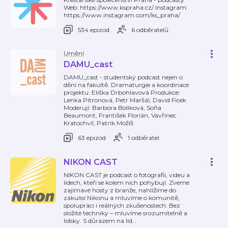
Web: https://www.kspraha.cz/ Instagram:
https://www.instagram.com/ks_praha/
534 epizod
6 odběratelů
Umění
DAMU_cast
DAMU_cast - studentský podcast nejen o
dění na fakultě. Dramaturgie a koordinace
projektu: Eliška Drbohlavová Produkce:
Lenka Pitronová, Petr Maršál, David Ficek
Moderují: Barbora Bolíková, Soňa
Beaumont, František Florián, Vavřinec
Kratochvíl, Patrik Možíš
63 epizod
1 odběratel
NIKON CAST
NIKON CAST je podcast o fotografii, videu a
lidech, kteří se kolem nich pohybují. Zveme
zajímavé hosty z branže, nahlížíme do
zákulisí Nikonu a mluvíme o komunitě,
spolupráci i reálných zkušenostech. Bez
složité techniky – mluvíme srozumitelně a
lidsky. S důrazem na lid
…