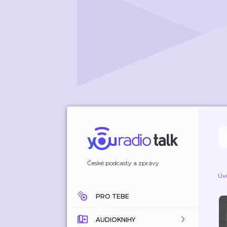
České podcasty a zprávy
Úv
PRO TEBE
AUDIOKNIHY