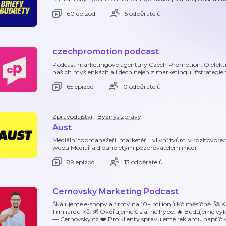
60 epizod
5 odběratelů
czechpromotion podcast
Podcast marketingové agentury Czech Promotion. O efekt
našich myšlenkách a lidech nejen z marketingu. #strategie 
65 epizod
0 odběratelů
Zpravodajství
,
Byznys zprávy
Aust
Mediální topmanažeři, marketéři i vlivní tvůrci v rozhovo
webu Médiář a dlouholetým pozorovatelem médií
89 epizod
13 odběratelů
Cernovsky Marketing Podcast
Škálujeme e-shopy a firmy na 10+ milionů Kč měsíčně. 🚀 K
1 miliardu Kč. 💰 Ověřujeme čísla, ne hype. 🔥 Budujeme v
— Cernovsky.cz ❤️ Pro klienty spravujeme reklamu napříč