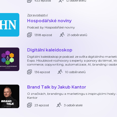
433 epizod
12 odběratelů
Zpravodajství
Hospodářské noviny
Podcast by Hospodářské noviny
1398 epizod
21 odběratelů
Digitální kaleidoskop
Digitální kaleidoskop je podcast ze světa digitálního mar
Expo. Hloubkové rozhovory s experty a ponory do témat, kt
commerce, copywriting, automatizace, AI, branding i osobní
136 epizod
10 odběratelů
Brand Talk by Jakub Kantor
O značkách, brandingu a marketingu s inspirujícími hosty a
Kantor
23 epizod
3 odběratelé