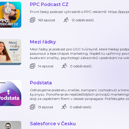
PPC Podcast CZ
První český podcast výhradně o PPC reklamě. https://ppcp
163 epizod
12 odběratelů
Mezi řádky
Mezi řádky je podcast pro UGC tvůrkyně, které hledají podp
posunout a lépe chápat marketing. Najdeš tu upřímný povídá
budování značky, psychologii zákazníků i podnikání na vol
14 epizod
0 odběratelů
Podstata
Odhalujeme podstatu značek, kampaní, rozhodnutí a trendů
byznysu. Ponořte se do nejdůležitějších principů marketingu
stojí za úspěchem firem v oblasti propagace. Potřebujete zís
13 epizod
0 odběratelů
Salesforce v Česku