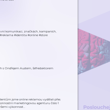
ivní komunikaci, značkách, kampaních,
#reklama #identita #online #store
rech s Ondřejem Austem, šéfredaktorem
lientům jsme online reklamou vydělali přes
ýkonnostní marketingovou agenturu číslo 1
 všemi výkonnost
…