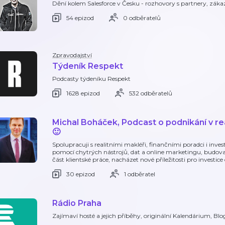
Dění kolem Salesforce v Česku - rozhovory s partnery, zákaz
54 epizod
0 odběratelů
Zpravodajství
Týdeník Respekt
Podcasty týdeníku Respekt
1628 epizod
532 odběratelů
Michal Boháček, Podcast o podnikání v real
🙂
Spolupracuji s realitními makléři, finančními poradci i inv
pomocí chytrých nástrojů, dat a online marketingu, bud
část klientské práce, nacházet nové příležitosti pro investic
30 epizod
1 odběratel
Rádio Praha
Zajímaví hosté a jejich příběhy, originální Kalendárium, Blog