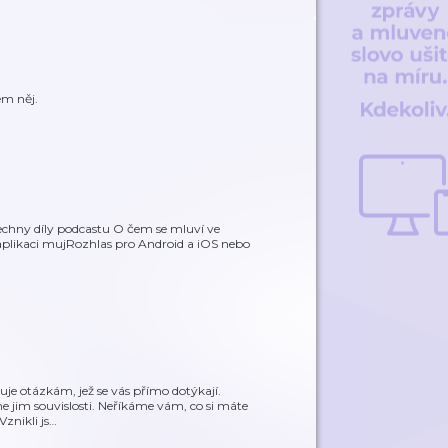
em něj.
echny díly podcastu O čem se mluví ve
plikaci mujRozhlas pro Android a iOS nebo
nuje otázkám, jež se vás přímo dotýkají.
 jim souvislosti. Neříkáme vám, co si máte
znikli js
…