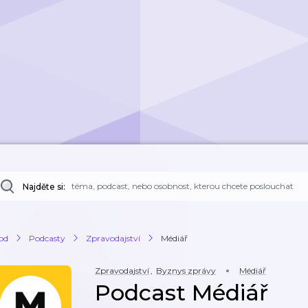
Najděte si:
od
Podcasty
Zpravodajství
Médiář
Zpravodajství
,
Byznys zprávy
Médiář
Podcast Médiář