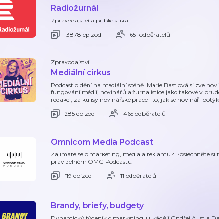
Radiožurnál
Zpravodajství a publicistika.
13878 epizod
651 odběratelů
Zpravodajství
Mediální cirkus
Podcast o dění na mediální scéně. Marie Bastlová si zve nov
fungování médií, novinářů a žurnalistice jako takové v pru
redakcí, za kulisy novinářské práce i to, jak se novináři potýka
285 epizod
465 odběratelů
Omnicom Media Podcast
Zajímáte se o marketing, média a reklamu? Poslechněte si t
pravidelném OMG Podcastu.
119 epizod
11 odběratelů
Brandy, briefy, budgety
Dynamický týdeník o marketingu uvádějí Ondřej Aust a Da