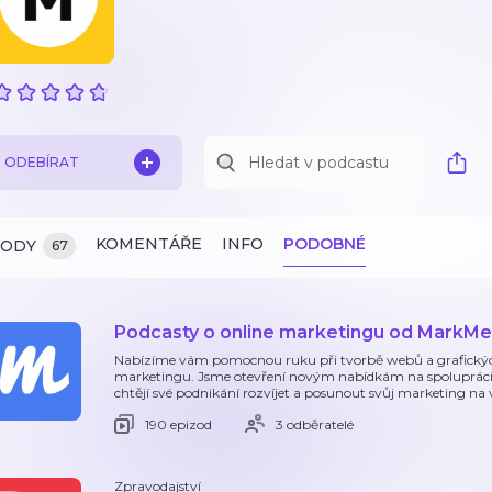
ODEBÍRAT
KOMENTÁŘE
INFO
PODOBNÉ
ZODY
67
Podcasty o online marketingu od MarkMe
Nabízíme vám pomocnou ruku při tvorbě webů a grafických
marketingu. Jsme otevření novým nabídkám na spolupráci. H
chtějí své podnikání rozvíjet a posunout svůj marketing na 
190 epizod
3 odběratelé
Zpravodajství