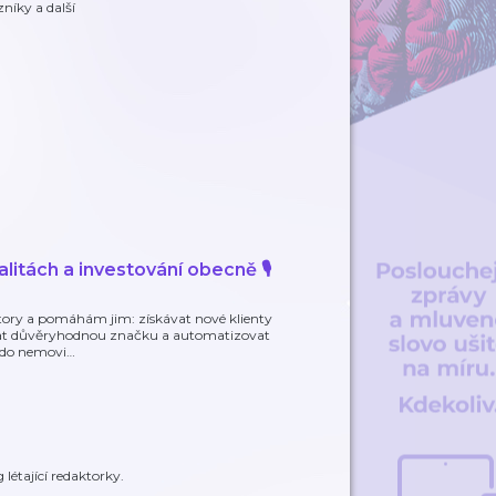
níky a další
itách a investování obecně 🎙️
estory a pomáhám jim: získávat nové klienty
ovat důvěryhodnou značku a automatizovat
e do nemovi
…
 létající redaktorky.