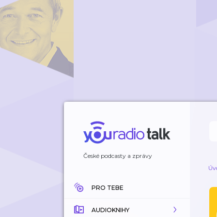
České podcasty a zprávy
Úv
PRO TEBE
AUDIOKNIHY