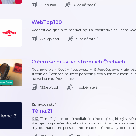
41 epizod
0 odběratelů
WebTop100
Podcast o digitálním marketingu a inspirativních lidem kol
229 epizod
9 odběratelů
O čem se mluví ve středních Čechách
Rozhovory s klíčovými osobnostmi Středočeského kraje. Vš
středních Čechách můžete pohodlně poslouchat v mobilní a
na webu mujRozhlas.cz.
122 epizod
4 odběratelé
Zpravodajství
Téma.21
🇨🇿 Téma.21 je rostoucí mediální online projekt, který se vě
Sledujeme společenská, etická a hodnotová témata a dáváme
myslet. Nabízíme prostor, informace a různé úhly pohledu. V