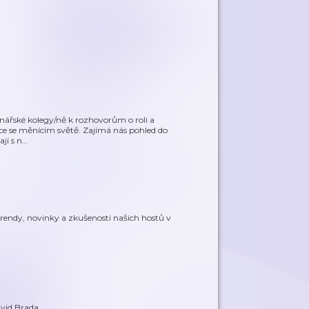
inářské kolegy/ně k rozhovorům o roli a
dce se měnícím světě. Zajímá nás pohled do
jí s n
…
rendy, novinky a zkušenosti našich hostů v
vid Brada