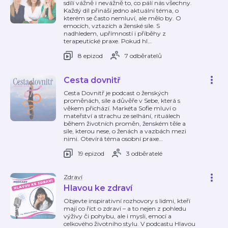
sdílí vážně i nevážně to, co pálí nás všechny.
Každý díl přináší jedno aktuální téma, o
kterém se často nemluví, ale mělo by. O
emocích, vztazích a ženské síle. S
nadhledem, upřímností i příběhy z
terapeutické praxe. Pokud hl
…
8 epizod
7 odběratelů
Cesta dovnitř
Cesta Dovnitř je podcast o ženských
proměnách, síle a důvěře v Sebe, která s
věkem přichází. Markéta Sofie mluví o
mateřství a strachu ze selhání, rituálech
během životních proměn, ženském těle a
síle, kterou nese, o ženách a vazbách mezi
nimi. Otevírá téma osobní praxe
…
19 epizod
3 odběratelé
Zdraví
Hlavou ke zdraví
Objevte inspirativní rozhovory s lidmi, kteří
mají co říct o zdraví – a to nejen z pohledu
výživy či pohybu, ale i mysli, emocí a
celkového životního stylu. V podcastu Hlavou