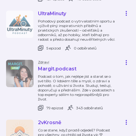
UltraMinuty
Pohodový podcast o vytrvalostním sportu a
výživě plný inspirativních příběhů a
praktických zkušeností – od eliťáků a
odborníků, až po hobíky, kteří běhají pro
radost a přesto dosahují neuvěřitelných věcí.
5 epizod
0 odběratelů
Zdraví
Margit.podcast
Podcast o tom, jak nejlépe jíst a starat se o
své tělo. O lidském těle a mysli, o zdraví a
pohodě, o užívání si života. Studuji, testuji,
doporučuji a přednáším. Zde v podcastech s
top experty sdílím to nejprospěšnější pro
život.
79 epizod
343 odběratelů
2vKrosně
Co se stane, když prostě odjedeš? Podcast
pro všechny, co chtějí od života víc 💛