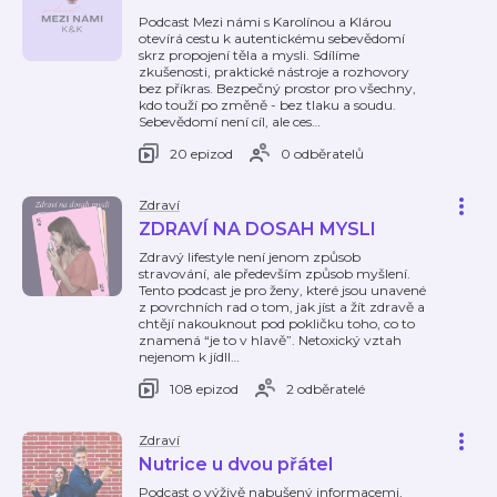
Podcast Mezi námi s Karolínou a Klárou
otevírá cestu k autentickému sebevědomí
skrz propojení těla a mysli. Sdílíme
zkušenosti, praktické nástroje a rozhovory
bez příkras. Bezpečný prostor pro všechny,
kdo touží po změně - bez tlaku a soudu.
Sebevědomí není cíl, ale ces
…
20 epizod
0 odběratelů
Zdraví
ZDRAVÍ NA DOSAH MYSLI
Zdravý lifestyle není jenom způsob
stravování, ale především způsob myšlení.
Tento podcast je pro ženy, které jsou unavené
z povrchních rad o tom, jak jíst a žít zdravě a
chtějí nakouknout pod pokličku toho, co to
znamená “je to v hlavě”. Netoxický vztah
nejenom k jídll
…
108 epizod
2 odběratelé
Zdraví
Nutrice u dvou přátel
Podcast o výživě nabušený informacemi,