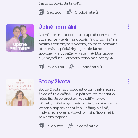
často odpoví:,,Já taky!"
…
5 epizod
0 odběratelů
Úplně normální
Úplně normální podcast o úplně normálním
vztahu, ve kterém se dozvíš, jak procházíme
naším společným životem, co nám pomáhá
překonávat překážky a jak hledáme
spokojený a vyvážený vztah. 🔥 Bonusové
díly najdeš na Herohero nebo na Spotify 🔥
77 epizod
22 odběratelů
Stopy života
Stopy života jsou podcast o tom, jak nebrat
život až tak vážně — a přitom ho zvládat o
něco líp. Je to prostor, kde sdílím svoje
příběhy, přešlapy i uvědomění, zkušenosti z
letitého doprovázení žen - někdy vážně,
jindy s humorem. Abychom si připomněli,
že v tom nejsme
…
19 epizod
3 odběratelé