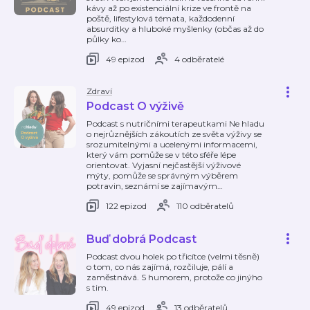
kávy až po existenciální krize ve frontě na
poště, lifestylová témata, každodenní
absurditky a hluboké myšlenky (občas až do
půlky ko
…
49 epizod
4 odběratelé
Zdraví
Podcast O výživě
Podcast s nutričními terapeutkami Ne hladu
o nejrůznějších zákoutích ze světa výživy se
srozumitelnými a ucelenými informacemi,
který vám pomůže se v této sféře lépe
orientovat. Vyjasní nejčastější výživové
mýty, pomůže se správným výběrem
potravin, seznámí se zajímavým
…
122 epizod
110 odběratelů
Buď dobrá Podcast
Podcast dvou holek po třicítce (velmi těsně)
o tom, co nás zajímá, rozčiluje, pálí a
zaměstnává. S humorem, protože co jinýho
s tim.
49 epizod
13 odběratelů