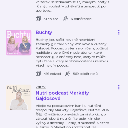
ke zdraví se setkávám se zajímavými hosty z
různých oblastí – od lékařů a terapeutů po
sportovc
…
31 epizod
4 odběratelé
Buchty
Buchty jsou sofistikovaně neseriózní
zábavný girl talk Ivany Veselkové a Zuzany
Fuksové. Podcast o všem a o ničem, co život
naděluje a bere. Dvě moderátorky, které
nemoderují, a občasný host, kterým může
být i žena a který se občas dostane i ke slovu.
Všechny díly podca
…
491 epizod
569 odběratelů
Zdraví
Nutri podcast Markéty
Gajdošové
Vítejte na podcastovém kanálu nutriční
terapeutky Markéty Gajdošové, NutrSc, RDN
👋🏻. O výživě, o pravdách za ní stojících, o
zákoutí oborů nutriční terapie, klinické
výživy a dietetiky. Lidsky, stravitelně. S citem
a láskou. S Markétinou odborností za