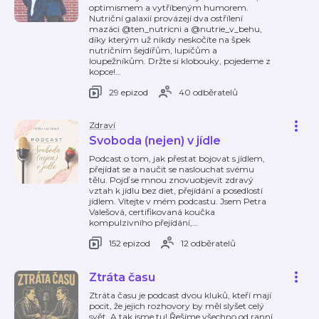
optimismem a vytříbeným humorem.
Nutriční galaxií provázejí dva ostřílení
mazáci @ten_nutricni a @nutrie_v_behu,
díky kterým už nikdy neskočíte na špek
nutričním šejdířům, lupičům a
loupežníkům. Držte si klobouky, pojedeme z
kopce!
…
29 epizod
40 odběratelů
Zdraví
Svoboda (nejen) v jídle
Podcast o tom, jak přestat bojovat s jídlem,
přejídat se a naučit se naslouchat svému
tělu. Pojď se mnou znovuobjevit zdravý
vztah k jídlu bez diet, přejídání a posedlostí
jídlem. Vítejte v mém podcastu. Jsem Petra
Valešová, certifikovaná koučka
kompulzivního přejídání,
…
152 epizod
12 odběratelů
Ztráta času
Ztráta času je podcast dvou kluků, kteří mají
pocit, že jejich rozhovory by měl slyšet celý
svět. A tak jsme tu! Řešíme všechno od ranní