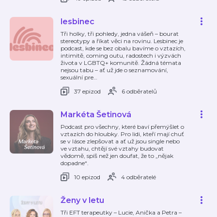
lesbinec
Tři holky, tři pohledy, jedna vášeň – bourat
stereotypy a říkat věci na rovinu. Lesbinec je
podcast, kde se bez obalu bavíme o vztazích,
intimitě, coming outu, radostech i výzvách
života v LGBTQ+ komunitě. Žádná témata
nejsou tabu – ať už jde o seznamování,
sexuální pre
…
37 epizod
6 odběratelů
Markéta Šetinová
Podcast pro všechny, které baví přemýšlet o
vztazích do hloubky. Pro lidi, kteří mají chuť
se v lásce zlepšovat a ať už jsou single nebo
ve vztahu, chtějí své vztahy budovat
vědomě, spíš než jen doufat, že to „nějak
dopadne“.
10 epizod
4 odběratelé
Ženy v letu
Tři EFT terapeutky – Lucie, Anička a Petra –