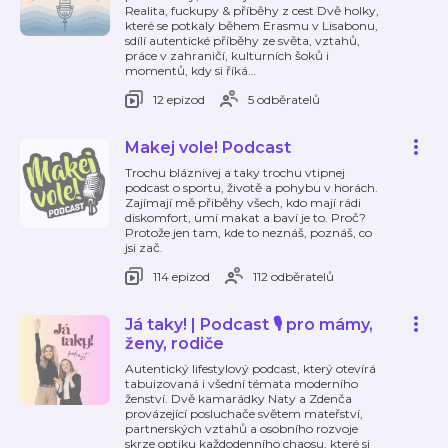
Realita, fuckupy & příběhy z cest Dvě holky,
které se potkaly během Erasmu v Lisabonu,
sdílí autentické příběhy ze světa, vztahů,
práce v zahraničí, kulturních šoků i
momentů, kdy si říká
…
12 epizod
5 odběratelů
Makej vole! Podcast
Trochu bláznivej a taky trochu vtipnej
podcast o sportu, životě a pohybu v horách.
Zajímají mě přiběhy všech, kdo mají rádi
diskomfort, umí makat a baví je to. Proč?
Protože jen tam, kde to neznáš, poznáš, co
jsi zač.
114 epizod
112 odběratelů
Já taky! | Podcast 🎙️ pro mámy,
ženy, rodiče
Autentický lifestylový podcast, který otevírá
tabuizovaná i všední témata moderního
ženství. Dvě kamarádky Naty a Zdenča
provázející posluchače světem mateřství,
partnerských vztahů a osobního rozvoje
skrze optiku každodenního chaosu, které si