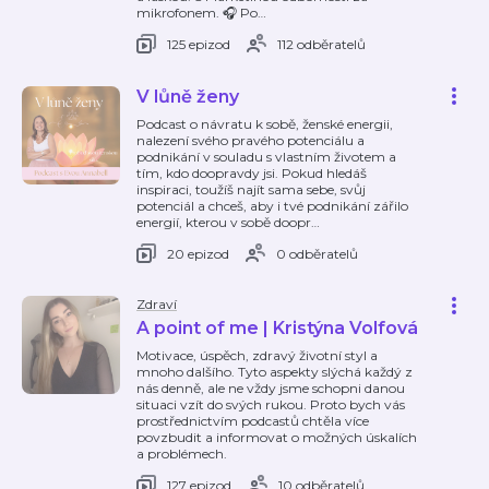
mikrofonem. 🎧 Po
…
125 epizod
112 odběratelů
V lůně ženy
Podcast o návratu k sobě, ženské energii,
nalezení svého pravého potenciálu a
podnikání v souladu s vlastním životem a
tím, kdo doopravdy jsi. Pokud hledáš
inspiraci, toužíš najít sama sebe, svůj
potenciál a chceš, aby i tvé podnikání zářilo
energií, kterou v sobě doopr
…
20 epizod
0 odběratelů
Zdraví
A point of me | Kristýna Volfová
Motivace, úspěch, zdravý životní styl a
mnoho dalšího. Tyto aspekty slýchá každý z
nás denně, ale ne vždy jsme schopni danou
situaci vzít do svých rukou. Proto bych vás
prostřednictvím podcastů chtěla více
povzbudit a informovat o možných úskalích
a problémech.
127 epizod
10 odběratelů