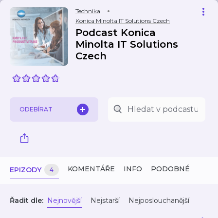
Technika
Konica Minolta IT Solutions Czech
Podcast Konica
Minolta IT Solutions
Czech
ODEBÍRAT
KOMENTÁŘE
INFO
PODOBNÉ
EPIZODY
4
Řadit dle:
Nejnovější
Nejstarší
Nejposlouchanější