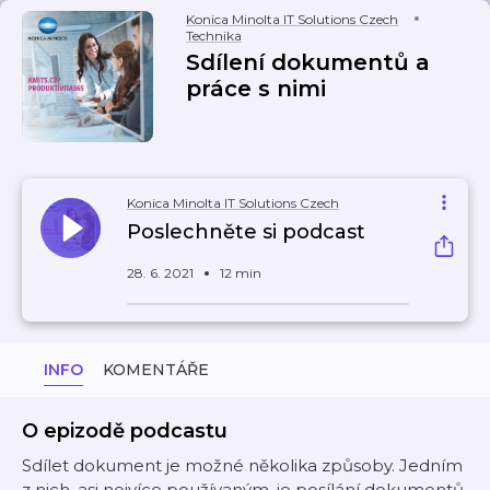
Konica Minolta IT Solutions Czech
Technika
Sdílení dokumentů a
práce s nimi
Konica Minolta IT Solutions Czech
Poslechněte si podcast
28. 6. 2021
12 min
INFO
KOMENTÁŘE
O epizodě podcastu
Sdílet dokument je možné několika způsoby. Jedním
z nich, asi nejvíce používaným, je posílání dokumentů