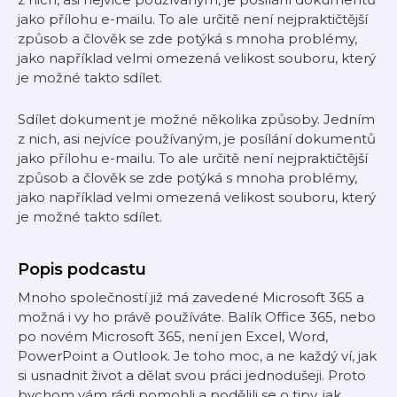
jako přílohu e-mailu. To ale určitě není nejpraktičtější
způsob a člověk se zde potýká s mnoha problémy,
jako například velmi omezená velikost souboru, který
je možné takto sdílet.
Sdílet dokument je možné několika způsoby. Jedním
z nich, asi nejvíce používaným, je posílání dokumentů
jako přílohu e-mailu. To ale určitě není nejpraktičtější
způsob a člověk se zde potýká s mnoha problémy,
jako například velmi omezená velikost souboru, který
je možné takto sdílet.
Popis podcastu
Mnoho společností již má zavedené Microsoft 365 a
možná i vy ho právě používáte. Balík Office 365, nebo
po novém Microsoft 365, není jen Excel, Word,
PowerPoint a Outlook. Je toho moc, a ne každý ví, jak
si usnadnit život a dělat svou práci jednodušeji. Proto
bychom vám rádi pomohli a podělili se o tipy, jak