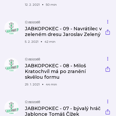
12. 2. 2021
50 min
O epizodě
JABKOPOKEC - 09 - Navrátilec v
zeleném dresu Jaroslav Zelený
5. 2. 2021
42 min
O epizodě
JABKOPOKEC - 08 - Miloš
Kratochvíl má po zranění
skvělou formu
29. 1. 2021
44 min
O epizodě
JABKOPOKEC - 07 - bývalý hráč
Jablonce Tomáš Čížek