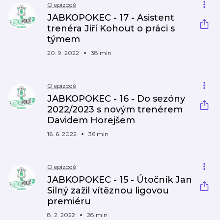
O epizodě
JABKOPOKEC - 17 - Asistent
trenéra Jiří Kohout o práci s
týmem
20. 9. 2022
38 min
O epizodě
JABKOPOKEC - 16 - Do sezóny
2022/2023 s novým trenérem
Davidem Horejšem
16. 6. 2022
36 min
O epizodě
JABKOPOKEC - 15 - Útočník Jan
Silný zažil vítěznou ligovou
premiéru
8. 2. 2022
28 min