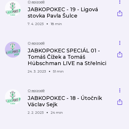
O epizodě
JABKOPOKEC - 19 - Ligová
stovka Pavla Šulce
7. 4. 2023
18 min
O epizodě
JABKOPOKEC SPECIÁL 01 -
Tomáš Čížek a Tomáš
Hübschman LIVE na Střelnici
24. 3. 2023
51 min
O epizodě
JABKOPOKEC - 18 - Útočník
Václav Sejk
2. 2. 2023
24 min