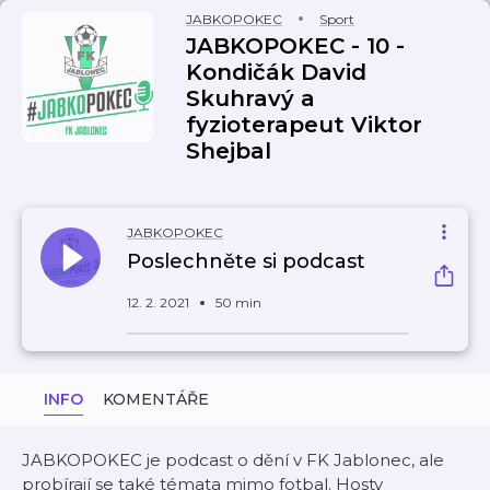
JABKOPOKEC
Sport
JABKOPOKEC - 10 -
Kondičák David
Skuhravý a
fyzioterapeut Viktor
Shejbal
JABKOPOKEC
Poslechněte si podcast
12. 2. 2021
50 min
INFO
KOMENTÁŘE
JABKOPOKEC je podcast o dění v FK Jablonec, ale
probírají se také témata mimo fotbal. Hosty