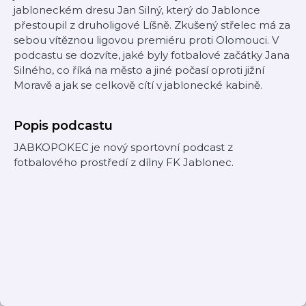
jabloneckém dresu Jan Silný, který do Jablonce
přestoupil z druholigové Líšně. Zkušený střelec má za
sebou vítěznou ligovou premiéru proti Olomouci. V
podcastu se dozvíte, jaké byly fotbalové začátky Jana
Silného, co říká na město a jiné počasí oproti jižní
Moravě a jak se celkově cítí v jablonecké kabině.
Popis podcastu
JABKOPOKEC je nový sportovní podcast z
fotbalového prostředí z dílny FK Jablonec.