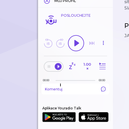
MŮJ PROFIL
sí
Sl
POSLOUCHEJTE
P
JA
1.00
×
00:00
00:00
Komentuj
Aplikace Youradio Talk