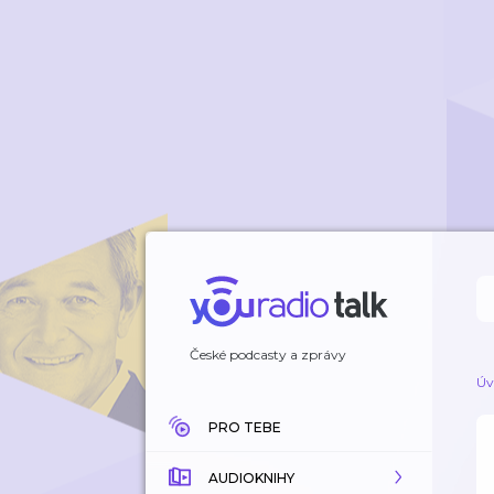
České podcasty a zprávy
Úv
PRO TEBE
AUDIOKNIHY