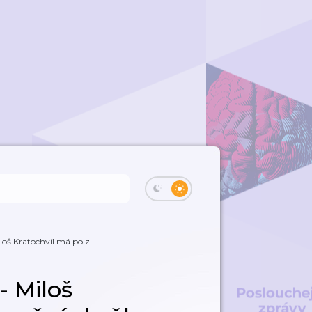
š Kratochvíl má po z...
 Miloš