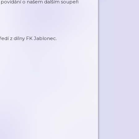
é povídání o našem dalším soupeři
dí z dílny FK Jablonec.