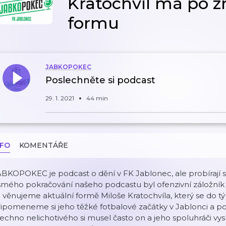
Kratochvíl má po z
formu
JABKOPOKEC
Poslechněte si podcast
29. 1. 2021
44 min
NFO
KOMENTÁŘE
ABKOPOKEC je podcast o dění v FK Jablonec, ale probírají
mého pokračování našeho podcastu byl ofenzivní záložník 
 věnujeme aktuální formě Miloše Kratochvíla, který se do tý
ipomeneme si jeho těžké fotbalové začátky v Jablonci a p
echno nelichotivého si musel často on a jeho spoluhráči vys