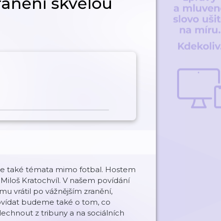
ranění skvělou
 se také témata mimo fotbal. Hostem
Miloš Kratochvíl. V našem povídání
mu vrátil po vážnějším zranění,
ovídat budeme také o tom, co
lechnout z tribuny a na sociálních