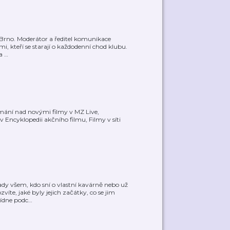
s Brno. Moderátor a ředitel komunikace
mi, kteří se starají o každodenní chod klubu.
za
…
mání nad novými filmy v MZ Live,
 Encyklopedii akčního filmu, Filmy v síti
ady všem, kdo sní o vlastní kavárně nebo už
víte, jaké byly jejich začátky, co se jim
ídne podc
…