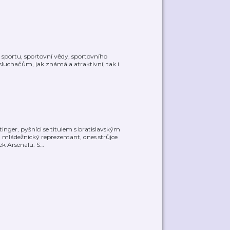
sportu, sportovní vědy, sportovního
osluchačům, jak známá a atraktivní, tak i
inger, pyšníci se titulem s bratislavským
 mládežnický reprezentant, dnes strůjce
ek Arsenalu. S
…