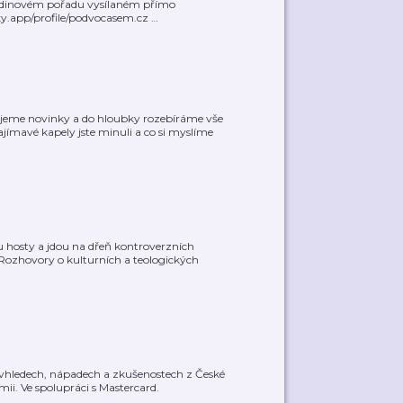
hodinovém pořadu vysílaném přímo
sky.app/profile/podvocasem.cz
…
ujeme novinky a do hloubky rozebíráme vše
ajímavé kapely jste minuli a co si myslíme
 hosty a jdou na dřeň kontroverzních
Rozhovory o kulturních a teologických
hledech, nápadech a zkušenostech z České
i. Ve spolupráci s Mastercard.