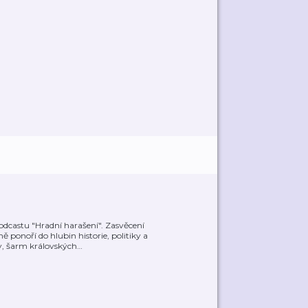
odcastu "Hradní harašení". Zasvěcení
 ponoří do hlubin historie, politiky a
y, šarm královských
…