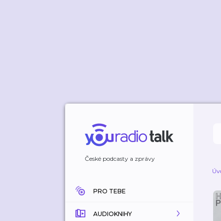
České podcasty a zprávy
Úv
PRO TEBE
AUDIOKNIHY