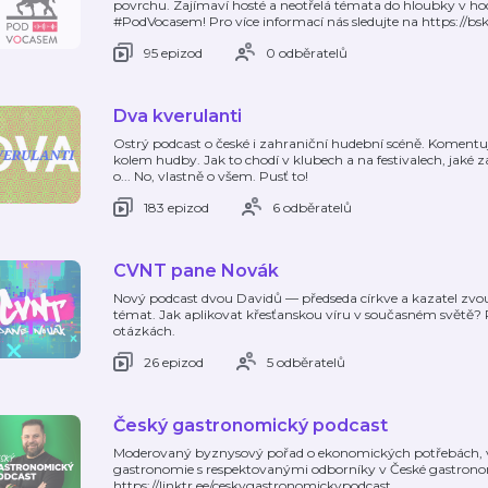
povrchu. Zajímaví hosté a neotřelá témata do hloubky v 
#PodVocasem! Pro více informací nás sledujte na https://b
95 epizod
0 odběratelů
Dva kverulanti
Ostrý podcast o české i zahraniční hudební scéně. Koment
kolem hudby. Jak to chodí v klubech a na festivalech, jaké z
o... No, vlastně o všem. Pusť to!
183 epizod
6 odběratelů
CVNT pane Novák
Nový podcast dvou Davidů — předseda církve a kazatel zvou
témat. Jak aplikovat křesťanskou víru v současném světě? 
otázkách.
26 epizod
5 odběratelů
Český gastronomický podcast
Moderovaný byznysový pořad o ekonomických potřebách, v
gastronomie s respektovanými odborníky v České gastronomi
https://linktr.ee/ceskygastronomickypodcast