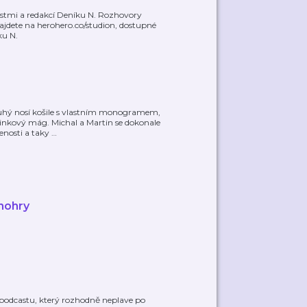
ostmi a redakcí Deníku N. Rozhovory
najdete na herohero.co/studion, dostupné
ku N.
Druhý nosí košile s vlastním monogramem,
odinkový mág. Michal a Martin se dokonale
enosti a taky
…
nohry
podcastu, který rozhodně neplave po