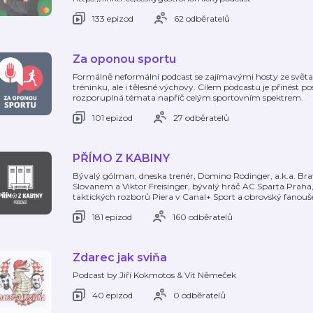
133 epizod
62 odběratelů
Za oponou sportu
Formálně neformální podcast se zajímavými hosty ze světa 
tréninku, ale i tělesné výchovy. Cílem podcastu je přinést p
rozporuplná témata napříč celým sportovním spektrem.
101 epizod
27 odběratelů
PŘÍMO Z KABINY
Bývalý gólman, dneska trenér, Domino Rodinger, a.k.a. Brat
Slovanem a Viktor Freisinger, bývalý hráč AC Sparta Praha,
taktických rozborů Piera v Canal+ Sport a obrovský fanouš
181 epizod
160 odběratelů
Zdarec jak sviňa
Podcast by Jiří Kokmotos & Vít Němeček
40 epizod
0 odběratelů