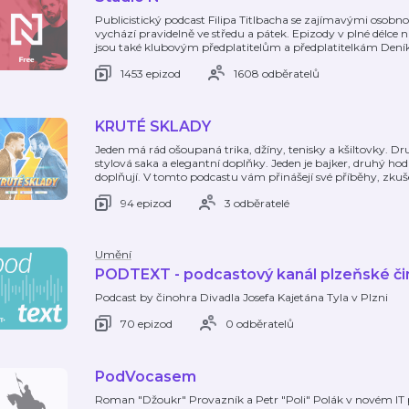
Publicistický podcast Filipa Titlbacha se zajímavými osobn
vychází pravidelně ve středu a pátek. Epizody v plné délce 
jsou také klubovým předplatitelům a předplatitelkám Dení
1453 epizod
1608 odběratelů
KRUTÉ SKLADY
Jeden má rád ošoupaná trika, džíny, tenisky a kšiltovky. 
stylová saka a elegantní doplňky. Jeden je bajker, druhý h
doplňují. V tomto podcastu vám přinášejí své příběhy, zkuš
94 epizod
3 odběratelé
Umění
PODTEXT - podcastový kanál plzeňské či
Podcast by činohra Divadla Josefa Kajetána Tyla v Plzni
70 epizod
0 odběratelů
PodVocasem
Roman "Džoukr" Provazník a Petr "Poli" Polák v novém IT 