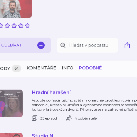
ODEBÍRAT
KOMENTÁŘE
INFO
PODOBNÉ
ZODY
64
Hradní harašení
Vstupte do fascinujícího světa monarchie prostřednictvím p
odborníci, kreativní umělci a významné osobnosti se společně
kultury královských dvorů. Připravte se na záhadné příběh
35 epizod
4 odběratelé
Studio N