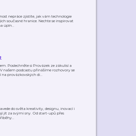
ost nepráce zjistíte, jak vám technologie
ch současné hranice. Nechte se inspirovat
 na úpln
…
t
m. Poslechněte si Provázek ze zákulisí a
. V našem podcastu přinášíme rozhovory se
í na provázkovských di
…
vede do světa kreativity, designu, inovací i
jí jít za svými sny. Od start-upů přes
příběhy
…