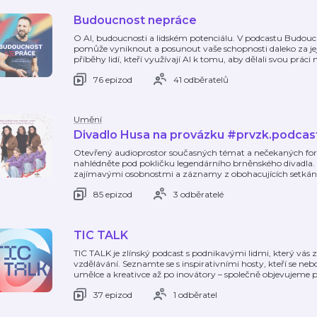
Budoucnost nepráce
O AI, budoucnosti a lidském potenciálu. V podcastu Budoucn
pomůže vyniknout a posunout vaše schopnosti daleko za jeji
příběhy lidí, kteří využívají AI k tomu, aby dělali svou práci
76 epizod
41 odběratelů
Umění
Divadlo Husa na provázku #prvzk.podcas
Otevřený audioprostor současných témat a nečekaných fore
nahlédněte pod pokličku legendárního brněnského divadla
zajímavými osobnostmi a záznamy z obohacujících setkán
85 epizod
3 odběratelé
TIC TALK
TIC TALK je zlínský podcast s podnikavými lidmi, který vás za
vzdělávání. Seznamte se s inspirativními hosty, kteří se nebo
umělce a kreativce až po inovátory – společně objevujeme 
37 epizod
1 odběratel