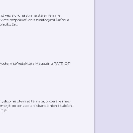
ú vec a druhá strana stále nie a nie
viete rozprávať len s niektorými ľuďmi a
latilo, že
…
. Hostem šéfredaktora Magazínu PATRIOT
sluplně otevírat témata, o která je mezi
me jít po senzaci ani skandálních titulcích.
t je
…