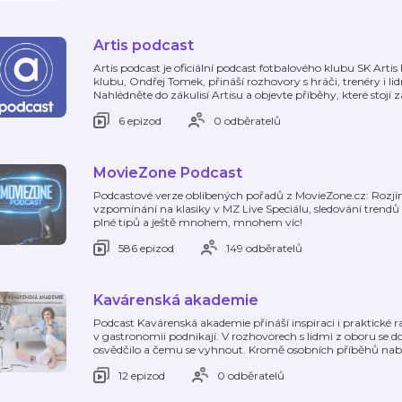
Artis podcast
Artis podcast je oficiální podcast fotbalového klubu SK Arti
klubu, Ondřej Tomek, přináší rozhovory s hráči, trenéry i lid
Nahlédněte do zákulisí Artisu a objevte příběhy, které stojí 
6 epizod
0 odběratelů
MovieZone Podcast
Podcastové verze oblíbených pořadů z MovieZone.cz: Rozjí
vzpomínání na klasiky v MZ Live Speciálu, sledování trendů v
plné tipů a ještě mnohem, mnohem víc!
586 epizod
149 odběratelů
Kavárenská akademie
Podcast Kavárenská akademie přináší inspiraci i praktické r
v gastronomii podnikají. V rozhovorech s lidmi z oboru se doz
osvědčilo a čemu se vyhnout. Kromě osobních příběhů nab
12 epizod
0 odběratelů