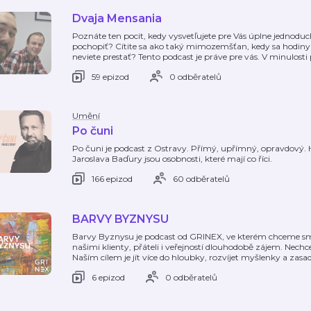
Dvaja Mensania
Poznáte ten pocit, kedy vysvetľujete pre Vás úplne jednoduch
pochopiť? Cítite sa ako taký mimozemšťan, kedy sa hodiny 
neviete prestať? Tento podcast je práve pre vás. V minulosti p
59 epizod
0 odběratelů
Umění
Po čuni
Po čuni je podcast z Ostravy. Přímý, upřímný, opravdový
Jaroslava Baďury jsou osobnosti, které mají co říci.
166 epizod
60 odběratelů
BARVY BYZNYSU
Barvy Byznysu je podcast od GRINEX, ve kterém chceme smy
našimi klienty, přáteli i veřejností dlouhodobě zájem. Nechce
Naším cílem je jít více do hloubky, rozvíjet myšlenky a zasadi
6 epizod
0 odběratelů