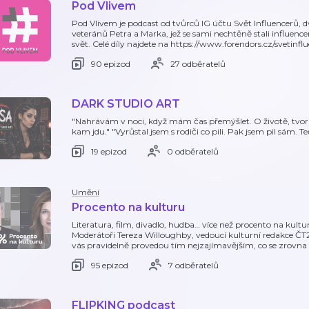
Pod Vlivem
Pod Vlivem je podcast od tvůrců IG účtu Svět Influencerů,
veteránů Petra a Marka, jež se sami nechtěně stali influenc
svět. Celé díly najdete na https://www.forendors.cz/svetinf
90 epizod
27 odběratelů
DARK STUDIO ART
"Nahrávám v noci, když mám čas přemýšlet. O životě, tvor
kam jdu." "Vyrůstal jsem s rodiči co pili. Pak jsem pil sám.
19 epizod
0 odběratelů
Umění
Procento na kulturu
Literatura, film, divadlo, hudba… více než procento na kultu
Moderátoři Tereza Willoughby, vedoucí kulturní redakce Č
vás pravidelně provedou tím nejzajímavějším, co se zrovna
95 epizod
7 odběratelů
FLIPKING podcast