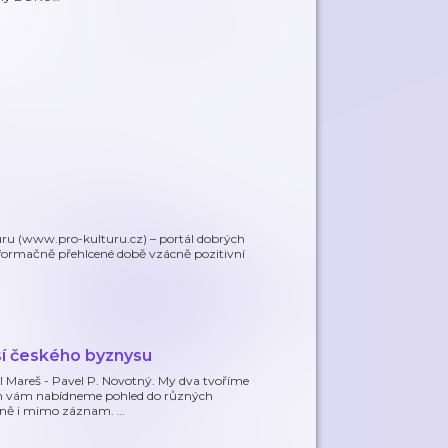
lturu (www.pro-kulturu.cz) – portál dobrých
 informačně přehlcené době vzácně pozitivní
sí českého byznysu
el Mareš - Pavel P. Novotný. My dva tvoříme
něm vám nabídneme pohled do různých
iálně i mimo záznam.
…