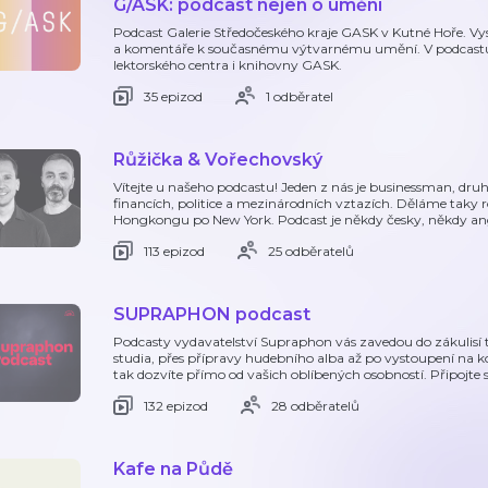
G/ASK: podcast nejen o umění
Podcast Galerie Středočeského kraje GASK v Kutné Hoře. Vys
a komentáře k současnému výtvarnému umění. V podcastu 
lektorského centra i knihovny GASK.
35 epizod
1 odběratel
Růžička & Vořechovský
Vítejte u našeho podcastu! Jeden z nás je businessman, druh
financích, politice a mezinárodních vztazích. Děláme taky r
Hongkongu po New York. Podcast je někdy česky, někdy a
113 epizod
25 odběratelů
SUPRAPHON podcast
Podcasty vydavatelství Supraphon vás zavedou do zákulisí
studia, přes přípravy hudebního alba až po vystoupení na k
tak dozvíte přímo od vašich oblíbených osobností. Připojt
132 epizod
28 odběratelů
Kafe na Půdě