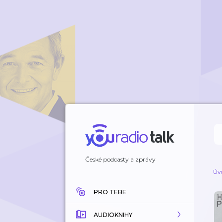
České podcasty a zprávy
Úv
PRO TEBE
AUDIOKNIHY