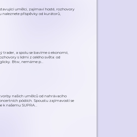
tavující umělci, zajímaví hosté, rozhovory
naleznete příspěvky od kurátorů,
ý trader, a spolu se bavíme o ekonomii,
ozhovory s lidmi z celého světa: od
nglicky. Btw, nemáme p
…
 tvorby našich umělců od nahrávacího
oncertních pódiích. Spoustu zajímavostí se
e se k našemu SUPRA
…