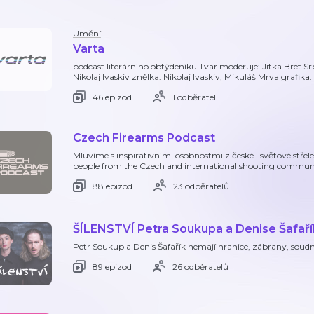
Umění
Varta
podcast literárního obtýdeníku Tvar moderuje: Jitka Bret 
Nikolaj Ivaskiv znělka: Nikolaj Ivaskiv, Mikuláš Mrva grafi
46 epizod
1 odběratel
Czech Firearms Podcast
Mluvíme s inspirativními osobnostmi z české i světové střel
people from the Czech and international shooting commun
88 epizod
23 odběratelů
ŠÍLENSTVÍ Petra Soukupa a Denise Šafař
Petr Soukup a Denis Šafařík nemají hranice, zábrany, soudno
89 epizod
26 odběratelů