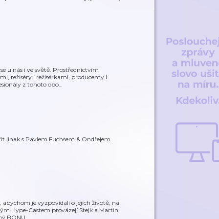
 nás i ve světě. Prostřednictvím
i, režiséry i režisérkami, producenty i
fesionály z tohoto obo
…
řit jinak s Pavlem Fuchsem & Ondřejem
, abychom je vyzpovídali o jejich životě, na
elým Hype-Castem provázejí Stejk a Martin
prný BONU
…