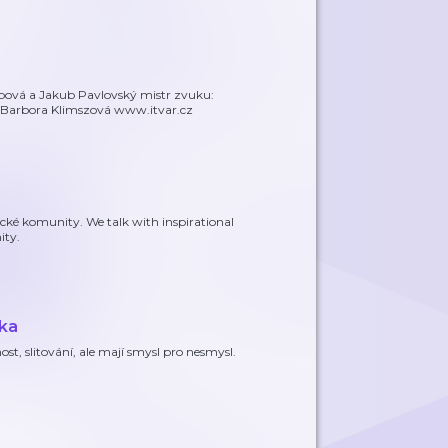
Srbová a Jakub Pavlovský mistr zvuku:
ka: Barbora Klimszová www.itvar.cz
ecké komunity. We talk with inspirational
ity.
íka
st, slitování, ale mají smysl pro nesmysl.