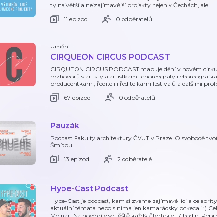
ty největší a nejzajímavější projekty nejen v Čechách, ale
…
11 epizod
0 odběratelů
Umění
CIRQUEON CIRCUS PODCAST
CIRQUEON CIRCUS PODCAST mapuje dění v novém cirkuse u
rozhovorů s artisty a artistkami, choreografy i choreografkam
producentkami, řediteli i ředitelkami festivalů a dalšími pro
67 epizod
0 odběratelů
Pauzák
Podcast Fakulty architektury ČVUT v Praze. O svobodě tvo
Šmídou
13 epizod
2 odběratelé
Hype-Cast Podcast
Hype-Cast je podcast, kam si zveme zajímavé lidi a celebrity
aktuální témata nebo s nima jen kamarádsky pokecali :) C
Molnár. Na nové díly se těště každý čtvrtek v 17 hodin. Pe