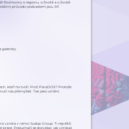
! Rozhovory o regionu, o životě a o životě
. Vašimi průvodci podcastem jsou Jiří
 galeristy.
ch, kteří ho tvoří. Proč ParaDOX? Protože
a nutí nás přemýšlet. Tak jako umění.
terá vzniká v rámci Sudop Group. Ti největší
 práce. Posluchači se dozvídají, jak vznikají