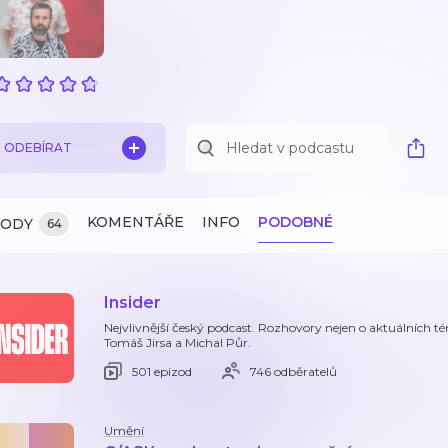
ODEBÍRAT
KOMENTÁŘE
INFO
PODOBNÉ
ZODY
64
Insider
Nejvlivnější český podcast. Rozhovory nejen o aktuálních tém
Tomáš Jirsa a Michal Půr.
501 epizod
746 odběratelů
Umění