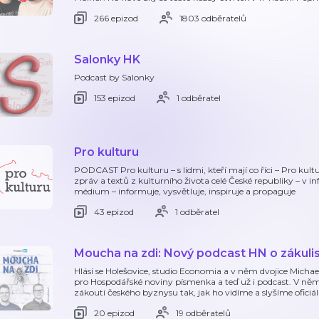
266 epizod
1803 odběratelů
Salonky HK
Podcast by Salonky
153 epizod
1 odběratel
Pro kulturu
PODCAST Pro kulturu – s lidmi, kteří mají co říci – Pro ku
zpráv a textů z kulturního života celé České republiky – v
médium – informuje, vysvětluje, inspiruje a propaguje
43 epizod
1 odběratel
Moucha na zdi: Nový podcast HN o zákuli
Hlásí se Holešovice, studio Economia a v něm dvojice Micha
pro Hospodářské noviny písmenka a teď už i podcast. V 
zákoutí českého byznysu tak, jak ho vidíme a slyšíme ofic
20 epizod
19 odběratelů