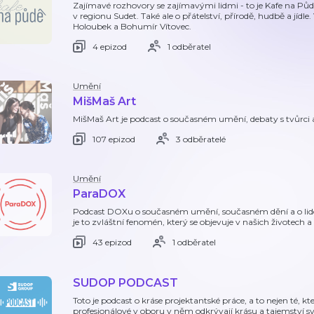
Zajímavé rozhovory se zajímavými lidmi - to je Kafe na Půdě
v regionu Sudet. Také ale o přátelství, přírodě, hudbě a jídle
Holoubek a Bohumír Vítovec.
4 epizod
1 odběratel
Umění
MišMaš Art
MišMaš Art je podcast o současném umění, debaty s tvůrci a
107 epizod
3 odběratelé
Umění
ParaDOX
Podcast DOXu o současném umění, současném dění a o lide
je to zvláštní fenomén, který se objevuje v našich životech 
43 epizod
1 odběratel
SUDOP PODCAST
Toto je podcast o kráse projektantské práce, a to nejen té, k
profesionálové v oboru v něm odkrývají krásu a tajemství své