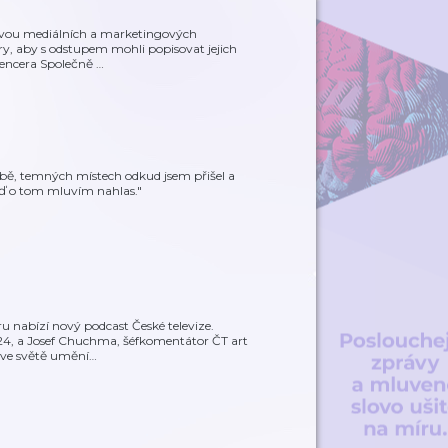
 dvou mediálních a marketingových
ery, aby s odstupem mohli popisovat jejich
luencera Společně
…
bě, temných místech odkud jsem přišel a
 Teď o tom mluvím nahlas."
ru nabízí nový podcast České televize.
T24, a Josef Chuchma, šéfkomentátor ČT art
 ve světě umění
…