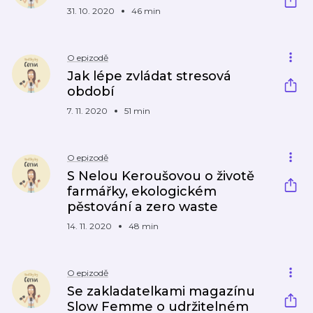
31. 10. 2020
46 min
O epizodě
Jak lépe zvládat stresová
období
7. 11. 2020
51 min
O epizodě
S Nelou Keroušovou o životě
farmářky, ekologickém
pěstování a zero waste
14. 11. 2020
48 min
O epizodě
Se zakladatelkami magazínu
Slow Femme o udržitelném