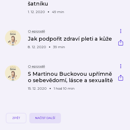
šatníku
1. 12. 2020
49 min
O epizodě
Jak podpořit zdraví pleti a kůže
8. 12. 2020
39 min
O epizodě
S Martinou Buckovou upřímně
o sebevědomí, lásce a sexualitě
15. 12. 2020
1 hod 10 min
ZPĚT
NAČÍST DALŠÍ