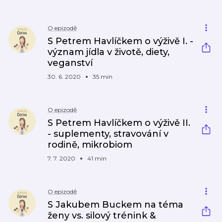
O epizodě
S Petrem Havlíčkem o výživě I. -
význam jídla v životě, diety,
veganství
30. 6. 2020
35 min
O epizodě
S Petrem Havlíčkem o výživě II.
- suplementy, stravování v
rodině, mikrobiom
7. 7. 2020
41 min
O epizodě
S Jakubem Buckem na téma
ženy vs. silový trénink &