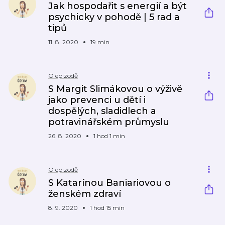
Jak hospodařit s energií a být
psychicky v pohodě | 5 rad a
tipů
11. 8. 2020
19 min
O epizodě
S Margit Slimákovou o výživě
jako prevenci u dětí i
dospělých, sladidlech a
potravinářském průmyslu
26. 8. 2020
1 hod 1 min
O epizodě
S Katarínou Baniariovou o
ženském zdraví
8. 9. 2020
1 hod 15 min