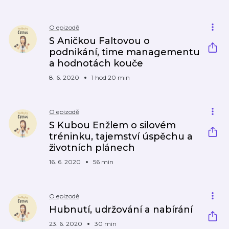
O epizodě
S Aničkou Faltovou o
podnikání, time managementu
a hodnotách kouče
8. 6. 2020
1 hod 20 min
O epizodě
S Kubou Enžlem o silovém
tréninku, tajemství úspěchu a
životních plánech
16. 6. 2020
56 min
O epizodě
Hubnutí, udržování a nabírání
23. 6. 2020
30 min