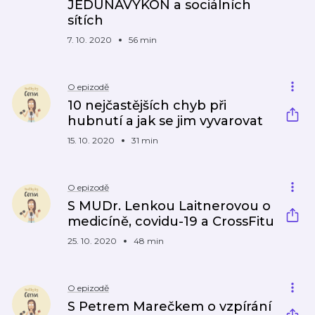
JEDUNAVÝKON a sociálních
sítích
7. 10. 2020
56 min
O epizodě
10 nejčastějších chyb při
hubnutí a jak se jim vyvarovat
15. 10. 2020
31 min
O epizodě
S MUDr. Lenkou Laitnerovou o
medicíně, covidu-19 a CrossFitu
25. 10. 2020
48 min
O epizodě
S Petrem Marečkem o vzpírání