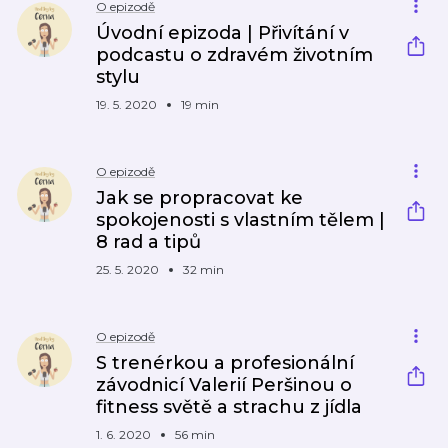
O epizodě
Úvodní epizoda | Přivítání v
podcastu o zdravém životním
stylu
19. 5. 2020
19 min
O epizodě
Jak se propracovat ke
spokojenosti s vlastním tělem |
8 rad a tipů
25. 5. 2020
32 min
O epizodě
S trenérkou a profesionální
závodnicí Valerií Peršinou o
fitness světě a strachu z jídla
1. 6. 2020
56 min