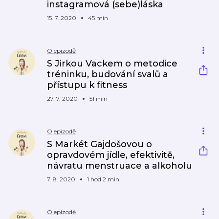
instagramová (sebe)láska
15. 7. 2020
45 min
O epizodě
S Jirkou Vackem o metodice
tréninku, budování svalů a
přístupu k fitness
27. 7. 2020
51 min
O epizodě
S Markét Gajdošovou o
opravdovém jídle, efektivitě,
návratu menstruace a alkoholu
7. 8. 2020
1 hod 2 min
O epizodě