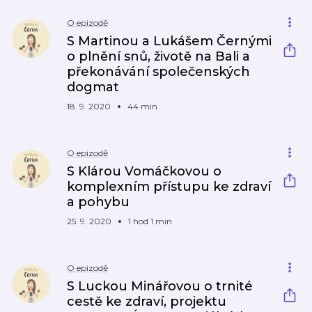
O epizodě
S Martinou a Lukášem Černými
o plnění snů, životě na Bali a
překonávání společenských
dogmat
18. 9. 2020
44 min
O epizodě
S Klárou Vomáčkovou o
komplexním přístupu ke zdraví
a pohybu
25. 9. 2020
1 hod 1 min
O epizodě
S Luckou Minářovou o trnité
cestě ke zdraví, projektu