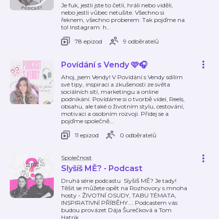
Je fuk, jestli jste to četli, hráli nebo viděli,
nebo jestli vůbec netušíte. Všechno si
řeknem, všechno proberem. Tak pojďme na
to! Instagram: h
…
78 epizod
9 odběratelů
Povídání s Vendy 🩷🎧
Ahoj, jsem Vendy! V Povídání s Vendy sdílím
své tipy, inspiraci a zkušenosti ze světa
sociálních sítí, marketingu a online
podnikání. Povídáme si o tvorbě videí, Reels,
obsahu, ale také o životním stylu, cestování,
motivaci a osobním rozvoji. Přidej se a
pojďme společně
…
11 epizod
0 odběratelů
Společnost
Slyšíš MĚ? - Podcast
Druhá série podcastu Slyšíš MĚ? Je tady!
Těšit se můžete opět na Rozhovory s mnoha
hosty - ŽIVOTNÍ OSUDY, TABU TÉMATA,
INSPIRATIVNÍ PŘÍBĚHY.... Podcastem vás
budou provázet Dája Šurečková a Tom
Hatrik.