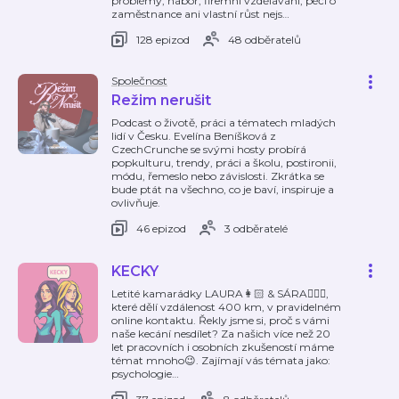
problémy, nábor, firemní vzdělávání, péči o
zaměstnance ani vlastní růst nejs
…
128 epizod
48 odběratelů
Společnost
Režim nerušit
Podcast o životě, práci a tématech mladých
lidí v Česku. Evelína Beníšková z
CzechCrunche se svými hosty probírá
popkulturu, trendy, práci a školu, postironii,
módu, řemeslo nebo závislosti. Zkrátka se
bude ptát na všechno, co je baví, inspiruje a
ovlivňuje.
46 epizod
3 odběratelé
KECKY
Letité kamarádky LAURA👩🏻 & SÁRA👱🏻‍♀️,
které dělí vzdálenost 400 km, v pravidelném
online kontaktu. Řekly jsme si, proč s vámi
naše kecání nesdílet? Za našich více než 20
let pracovních i osobních zkušeností máme
témat mnoho😉. Zajímají vás témata jako:
psychologie
…