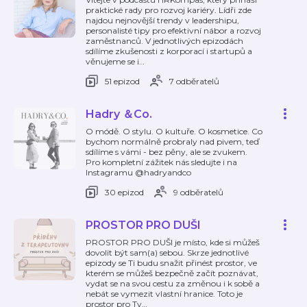
praktické rady pro rozvoj kariéry. Lídři zde
najdou nejnovější trendy v leadershipu,
personalisté tipy pro efektivní nábor a rozvoj
zaměstnanců. V jednotlivých epizodách
sdílíme zkušenosti z korporací i startupů a
věnujeme se i
…
51 epizod
7 odběratelů
Hadry ＆Co.
O módě. O stylu. O kultuře. O kosmetice. Co
bychom normálně probraly nad pivem, teď
sdílíme s vámi - bez pěny, ale se zvukem.
Pro kompletní zážitek nás sledujte i na
Instagramu @hadryandco
30 epizod
9 odběratelů
PROSTOR PRO DUŠI
PROSTOR PRO DUŠI je místo, kde si můžeš
dovolit být sam(a) sebou. Skrze jednotlivé
epizody se Ti budu snažit přinést prostor, ve
kterém se můžeš bezpečně začít poznávat,
vydat se na svou cestu za změnou i k sobě a
nebát se vymezit vlastní hranice. Toto je
prostor pro Tv
…