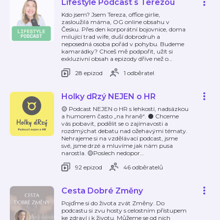
Lifestyle Podcast s Terezou
Kdo jsem? Jsem Tereza, office girlie,
zasloužilá máma, OG online obsahu v
Česku. Přes den korporátní bojovnice, doma
milující trad wife, duší dobrodruh a
neposedná osoba pořád v pohybu. Budeme
kamarádky? Chceš mě podpořit, užít si
exkluzivní obsah a epizody dříve než o
…
28 epizod
1 odběratel
Holky dRzý NEJEN o HR
🟡 Podcast NEJEN o HR s lehkostí, nadsázkou
a humorem často „na hraně“. ⚫️ Chceme
vás pobavit, podělit se o zajímavosti a
rozdmýchat debatu nad ožehavými tématy.
Nehrajeme si na vzdělávací podcast, jsme
své, jsme drzé a mluvíme jak nám pusa
narostla. 🟡Poslech nedopor
…
92 epizod
46 odběratelů
Cesta Dobré Změny
Pojďme si do života zvát Změny. Do
podcastu si zvu hosty s celostním přístupem
ke zdraví i k životu. Můžeme se od nich