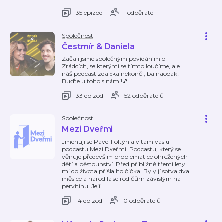
35 epizod
1 odběratel
Společnost
Čestmír & Daniela
Začali jsme společným povídáním o
Zrádcích, se kterými se tímto loučíme, ale
náš podcast zdaleka nekončí, ba naopak!
Buďte u toho s námi!🎵
33 epizod
52 odběratelů
Společnost
Mezi Dveřmi
Jmenuji se Pavel Foltýn a vítám vás u
podcastu Mezi Dveřmi. Podcastu, který se
věnuje především problematice ohrožených
dětí a pěstounství. Před přibližně třemi lety
mi do života přišla holčička. Byly jí sotva dva
měsíce a narodila se rodičům závislým na
pervitinu. Její
…
14 epizod
0 odběratelů