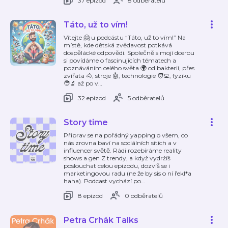
37 epizod
8 odběratelů
Táto, už to vím!
Vítejte 🤗 u podcástu “Táto, už to vím!” Na
místě, kde dětská zvědavost potkává
dospělácké odpovědi. Společně s mojí dcerou
si povídáme o fascinujících tématech a
poznáváním celého světa 🌍 od bakterii, přes
zvířata 🐴, stroje 🤖, technologie 🧑‍💻, fyziku
🧑‍🔬 až po v
…
32 epizod
5 odběratelů
Story time
Připrav se na pořádný yapping o všem, co
nás zrovna baví na sociálních sítích a v
influencer světě. Rádi rozebíráme reality
shows a gen Z trendy, a když vydržíš
poslouchat celou epizodu, dozvíš se i
marketingovou radu (ne že by sis o ní řekl*a
haha). Podcast vychází po
…
8 epizod
0 odběratelů
Petra Crhák Talks