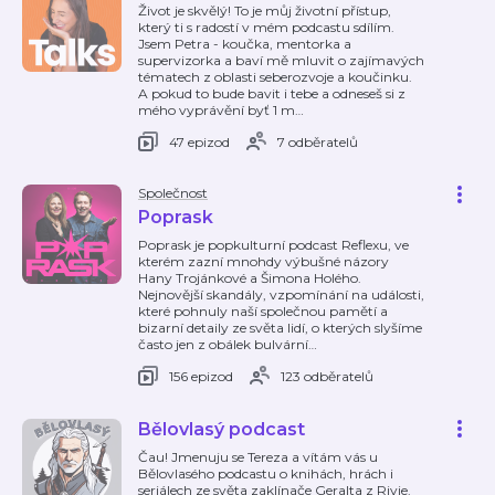
Život je skvělý! To je můj životní přístup,
který ti s radostí v mém podcastu sdílím.
Jsem Petra - koučka, mentorka a
supervizorka a baví mě mluvit o zajímavých
tématech z oblasti seberozvoje a koučinku.
A pokud to bude bavit i tebe a odneseš si z
mého vyprávění byť 1 m
…
47 epizod
7 odběratelů
Společnost
Poprask
Poprask je popkulturní podcast Reflexu, ve
kterém zazní mnohdy výbušné názory
Hany Trojánkové a Šimona Holého.
Nejnovější skandály, vzpomínání na události,
které pohnuly naší společnou pamětí a
bizarní detaily ze světa lidí, o kterých slyšíme
často jen z obálek bulvární
…
156 epizod
123 odběratelů
Bělovlasý podcast
Čau! Jmenuju se Tereza a vítám vás u
Bělovlasého podcastu o knihách, hrách i
seriálech ze světa zaklínače Geralta z Rivie.