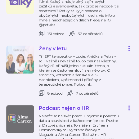
lidmi. Každý z nás je plný zajímavých
zážitků a svého světa, tak proč se nepodělit s
ostatními? Peťky talky je podcast o
obyčejných neobyčejných lidech. Víc info o
mně a nadcházejících dílech hledej na IG
@petkisz
151 epizod
32 odběratelů
Ženy v letu
Tři EFT terapeutky – Lucie, Anička a Petra –
sdílí vážně i nevážně to, co pálí nás všechny.
Každý díl přináší jedno aktuální téma, o
kterém se často nemluví, ale mělo by. O
emocích, vztazích a ženské síle. S
nadhledem, upřímností i příběhy z
terapeutické praxe. Pokud hl
…
8 epizod
7 odběratelů
Podcast nejen o HR
Nalaďte se na svět práce. Hrajeme k poslechu
data a souvislosti z každodenní praxe. Pusťte
si Datové snídaně s Tomášem Ervínem
Dombrovským i vybrané články z
Magazínu Alma Career. Teď už na HR