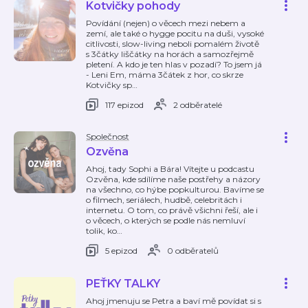
Kotvičky pohody
Povídání (nejen) o věcech mezi nebem a
zemí, ale také o hygge pocitu na duši, vysoké
citlivosti, slow-living neboli pomalém životě
s 3čátky liščátky na horách a samozřejmě
pletení. A kdo je ten hlas v pozadí? To jsem já
- Leni Em, máma 3čátek z hor, co skrze
Kotvičky sp
…
117 epizod
2 odběratelé
Společnost
Ozvěna
Ahoj, tady Sophi a Bára! Vítejte u podcastu
Ozvěna, kde sdílíme naše postřehy a názory
na všechno, co hýbe popkulturou. Bavíme se
o filmech, seriálech, hudbě, celebritách i
internetu. O tom, co právě všichni řeší, ale i
o věcech, o kterých se podle nás nemluví
tolik, ko
…
5 epizod
0 odběratelů
PEŤKY TALKY
Ahoj jmenuju se Petra a baví mě povídat si s