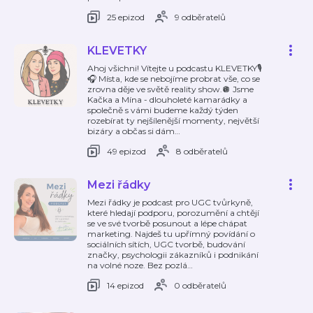
25 epizod
9 odběratelů
KLEVETKY
Ahoj všichni! Vítejte u podcastu KLEVETKY🎙️
🎧 Místa, kde se nebojíme probrat vše, co se
zrovna děje ve světě reality show.🪩 Jsme
Kačka a Mína - dlouholeté kamarádky a
společně s vámi budeme každý týden
rozebírat ty nejšílenější momenty, největší
bizáry a občas si dám
…
49 epizod
8 odběratelů
Mezi řádky
Mezi řádky je podcast pro UGC tvůrkyně,
které hledají podporu, porozumění a chtějí
se ve své tvorbě posunout a lépe chápat
marketing. Najdeš tu upřímný povídání o
sociálních sítích, UGC tvorbě, budování
značky, psychologii zákazníků i podnikání
na volné noze. Bez pozlá
…
14 epizod
0 odběratelů