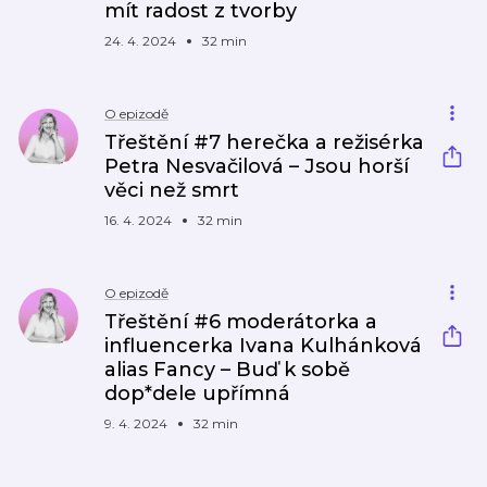
mít radost z tvorby
24. 4. 2024
32 min
O epizodě
Třeštění #7 herečka a režisérka
Petra Nesvačilová – Jsou horší
věci než smrt
16. 4. 2024
32 min
O epizodě
Třeštění #6 moderátorka a
influencerka Ivana Kulhánková
alias Fancy – Buď k sobě
dop*dele upřímná
9. 4. 2024
32 min