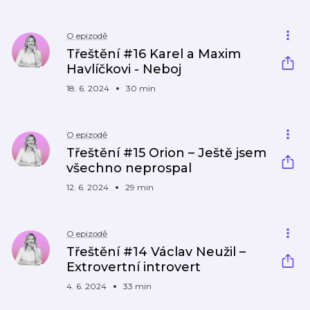
O epizodě
Třeštění #16 Karel a Maxim
Havlíčkovi - Neboj
18. 6. 2024
30 min
O epizodě
Třeštění #15 Orion – Ještě jsem
všechno neprospal
12. 6. 2024
29 min
O epizodě
Třeštění #14 Václav Neužil –
Extrovertní introvert
4. 6. 2024
33 min