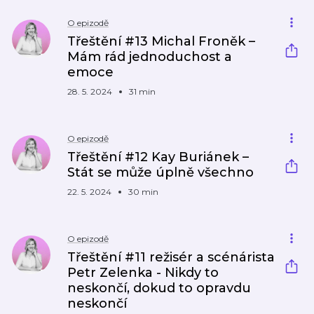
O epizodě
Třeštění #13 Michal Froněk –
Mám rád jednoduchost a
emoce
28. 5. 2024
31 min
O epizodě
Třeštění #12 Kay Buriánek –
Stát se může úplně všechno
22. 5. 2024
30 min
O epizodě
Třeštění #11 režisér a scénárista
Petr Zelenka - Nikdy to
neskončí, dokud to opravdu
neskončí