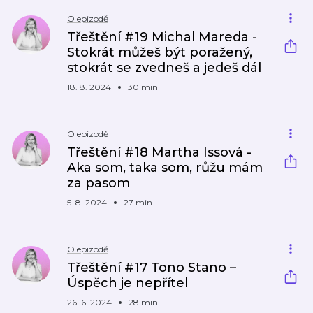
O epizodě
Třeštění #19 Michal Mareda -
Stokrát můžeš být poražený,
stokrát se zvedneš a jedeš dál
18. 8. 2024
30 min
O epizodě
Třeštění #18 Martha Issová -
Aka som, taka som, růžu mám
za pasom
5. 8. 2024
27 min
O epizodě
Třeštění #17 Tono Stano –
Úspěch je nepřítel
26. 6. 2024
28 min