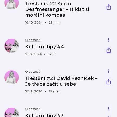
Třeštění #22 Kučin
Deafmessanger – Hlídat si
morální kompas
16. 10. 2024
29 min
O epizodě
Kulturní tipy #4
9. 10. 2024
5 min
O epizodě
Třeštění #21 David Řezníček –
Je třeba začít u sebe
30. 9. 2024
29 min
O epizodě
Kulturní tipy #3