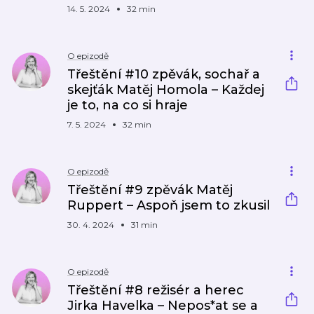
14. 5. 2024
32 min
O epizodě
Třeštění #10 zpěvák, sochař a
skejťák Matěj Homola – Každej
je to, na co si hraje
7. 5. 2024
32 min
O epizodě
Třeštění #9 zpěvák Matěj
Ruppert – Aspoň jsem to zkusil
30. 4. 2024
31 min
O epizodě
Třeštění #8 režisér a herec
Jirka Havelka – Nepos*at se a