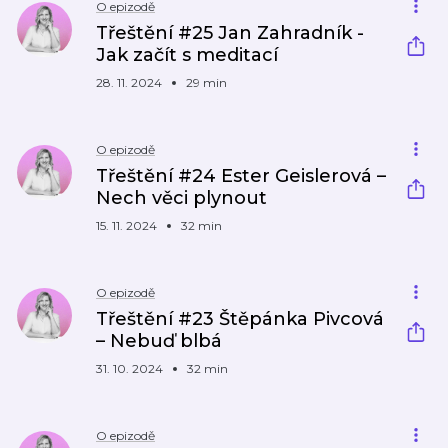
O epizodě
Třeštění #25 Jan Zahradník -
Jak začít s meditací
28. 11. 2024
29 min
O epizodě
Třeštění #24 Ester Geislerová –
Nech věci plynout
15. 11. 2024
32 min
O epizodě
Třeštění #23 Štěpánka Pivcová
– Nebuď blbá
31. 10. 2024
32 min
O epizodě