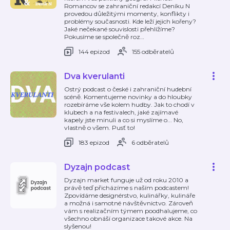
Romancov se zahraniční redakcí Deníku N
provedou důležitými momenty, konflikty i
problémy současnosti. Kde leží jejich kořeny?
Jaké nečekané souvislosti přehlížíme?
Pokusíme se společně roz
…
144 epizod
155 odběratelů
Dva kverulanti
Ostrý podcast o české i zahraniční hudební
scéně. Komentujeme novinky a do hloubky
rozebíráme vše kolem hudby. Jak to chodí v
klubech a na festivalech, jaké zajímavé
kapely jste minuli a co si myslíme o... No,
vlastně o všem. Pusť to!
183 epizod
6 odběratelů
Dyzajn podcast
Dyzajn market funguje už od roku 2010 a
právě teď přicházíme s naším podcastem!
Zpovídáme designérstvo, kulinářky, kulináře
a možná i samotné návštěvnictvo. Zároveň
vám s realizačním týmem poodhalujeme, co
všechno obnáší organizace takové akce. Na
slyšenou!