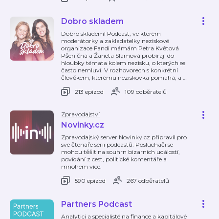
Dobro skladem
Dobro skladem! Podcast, ve kterém
moderátorky a zakladatelky neziskové
organizace Fandi mámám Petra Květová
Pšeničná a Žaneta Slámová probírají do
hloubky témata kolem nezisku, o kterých se
často nemluví. V rozhovorech s konkrétní
člověkem, kterému neziskovka pomáhá, a
…
213 epizod
109 odběratelů
Zpravodajství
Novinky.cz
Zpravodajský server Novinky.cz připravil pro
své čtenáře sérii podcastů. Posluchači se
mohou těšit na souhrn bizarních událostí,
povídání z cest, politické komentáře a
mnohem více.
590 epizod
267 odběratelů
Partners Podcast
Analytici a specialisté na finance a kapitálové