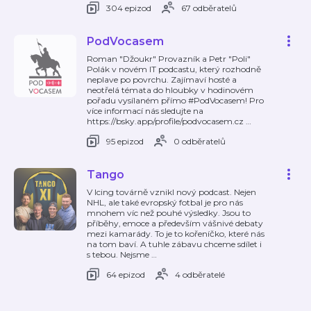
304 epizod
67 odběratelů
PodVocasem
Roman "Džoukr" Provazník a Petr "Poli"
Polák v novém IT podcastu, který rozhodně
neplave po povrchu. Zajímaví hosté a
neotřelá témata do hloubky v hodinovém
pořadu vysílaném přímo #PodVocasem! Pro
více informací nás sledujte na
https://bsky.app/profile/podvocasem.cz
…
95 epizod
0 odběratelů
Tango
V Icing továrně vznikl nový podcast. Nejen
NHL, ale také evropský fotbal je pro nás
mnohem víc než pouhé výsledky. Jsou to
příběhy, emoce a především vášnivé debaty
mezi kamarády. To je to kořeníčko, které nás
na tom baví. A tuhle zábavu chceme sdílet i
s tebou. Nejsme
…
64 epizod
4 odběratelé