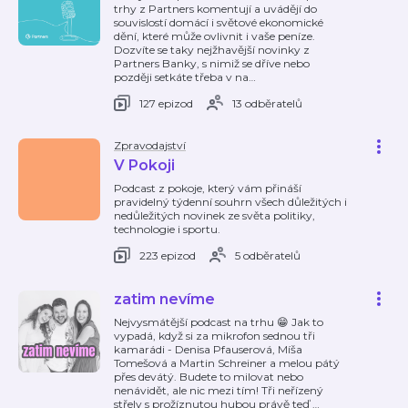
trhy z Partners komentují a uvádějí do
souvislostí domácí i světové ekonomické
dění, které může ovlivnit i vaše peníze.
Dozvíte se taky nejžhavější novinky z
Partners Banky, s nimiž se dříve nebo
později setkáte třeba v na
…
127 epizod
13 odběratelů
Zpravodajství
V Pokoji
Podcast z pokoje, který vám přináší
pravidelný týdenní souhrn všech důležitých i
nedůležitých novinek ze světa politiky,
technologie i sportu.
223 epizod
5 odběratelů
zatim nevíme
Nejvysmátější podcast na trhu 😁 Jak to
vypadá, když si za mikrofon sednou tři
kamarádi - Denisa Pfauserová, Míša
Tomešová a Martin Schreiner a melou pátý
přes devátý. Budete to milovat nebo
nenávidět, ale nic mezi tím! Tři neřízený
střely s prožíznutou hubou právě teď
…