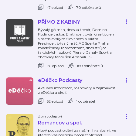
47 epizod
70 odběratelů
PŘÍMO Z KABINY
Bývalý gólman, dneska trenér, Domino
Rodinger, a.k.a. Bratinger, pyšníci se titulem
s bratislavským Slovanem a Viktor
Freisinger, bývalý hráč AC Sparta Praha,
mládežnický reprezentant, dnes strůjce
taktických rozborů Piera v Canal+ Sport a
obrovský fanoušek Arsenalu. S
…
181 epizod
160 odběratelů
eDéčko Podcasty
Aktuální informace, rozhovory a zajímavosti
z eDéčka a okolí.
62 epizod
1 odběratel
Zpravodajství
Romancov a spol.
Nový podcast o dění za našimi hranicemi, ve
kterém vás politický geograf Michael