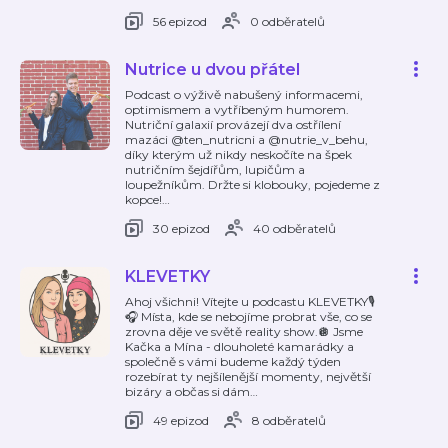
56 epizod
0 odběratelů
Nutrice u dvou přátel
Podcast o výživě nabušený informacemi,
optimismem a vytříbeným humorem.
Nutriční galaxií provázejí dva ostřílení
mazáci @ten_nutricni a @nutrie_v_behu,
díky kterým už nikdy neskočíte na špek
nutričním šejdířům, lupičům a
loupežníkům. Držte si klobouky, pojedeme z
kopce!
…
30 epizod
40 odběratelů
KLEVETKY
Ahoj všichni! Vítejte u podcastu KLEVETKY🎙️
🎧 Místa, kde se nebojíme probrat vše, co se
zrovna děje ve světě reality show.🪩 Jsme
Kačka a Mína - dlouholeté kamarádky a
společně s vámi budeme každý týden
rozebírat ty nejšílenější momenty, největší
bizáry a občas si dám
…
49 epizod
8 odběratelů