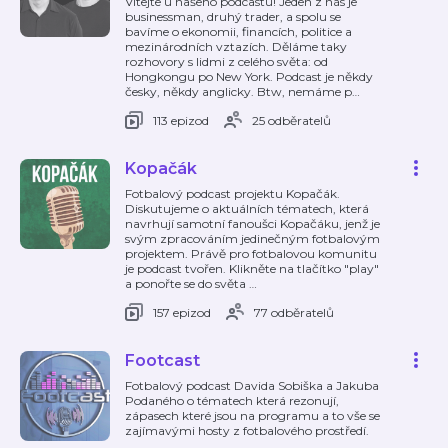
Vítejte u našeho podcastu! Jeden z nás je
businessman, druhý trader, a spolu se
bavíme o ekonomii, financích, politice a
mezinárodních vztazích. Děláme taky
rozhovory s lidmi z celého světa: od
Hongkongu po New York. Podcast je někdy
česky, někdy anglicky. Btw, nemáme p
…
113 epizod
25 odběratelů
Kopačák
Fotbalový podcast projektu Kopačák.
Diskutujeme o aktuálních tématech, která
navrhují samotní fanoušci Kopačáku, jenž je
svým zpracováním jedinečným fotbalovým
projektem. Právě pro fotbalovou komunitu
je podcast tvořen. Klikněte na tlačítko "play"
a ponořte se do světa
…
157 epizod
77 odběratelů
Footcast
Fotbalový podcast Davida Sobiška a Jakuba
Podaného o tématech která rezonují,
zápasech které jsou na programu a to vše se
zajímavými hosty z fotbalového prostředí.