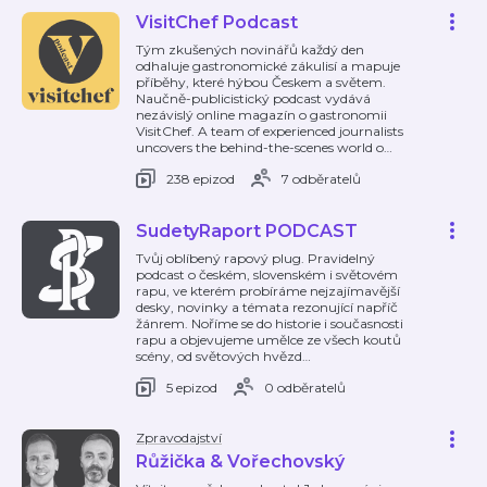
VisitChef Podcast
Tým zkušených novinářů každý den
odhaluje gastronomické zákulisí a mapuje
příběhy, které hýbou Českem a světem.
Naučně-publicistický podcast vydává
nezávislý online magazín o gastronomii
VisitChef. A team of experienced journalists
uncovers the behind-the-scenes world o
…
238 epizod
7 odběratelů
SudetyRaport PODCAST
Tvůj oblíbený rapový plug. Pravidelný
podcast o českém, slovenském i světovém
rapu, ve kterém probíráme nejzajímavější
desky, novinky a témata rezonující napříč
žánrem. Noříme se do historie i současnosti
rapu a objevujeme umělce ze všech koutů
scény, od světových hvězd
…
5 epizod
0 odběratelů
Zpravodajství
Růžička & Vořechovský