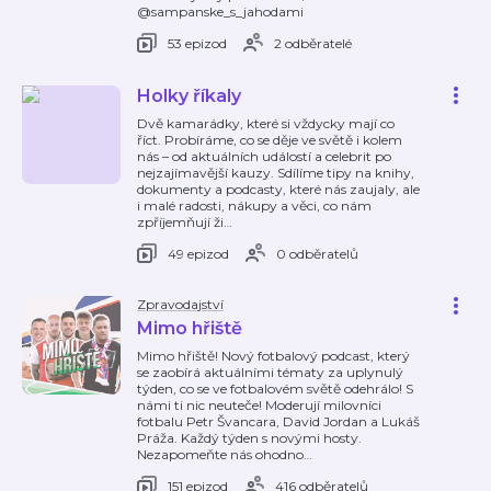
@sampanske_s_jahodami
53 epizod
2 odběratelé
Holky říkaly
Dvě kamarádky, které si vždycky mají co
říct. Probíráme, co se děje ve světě i kolem
nás – od aktuálních událostí a celebrit po
nejzajímavější kauzy. Sdílíme tipy na knihy,
dokumenty a podcasty, které nás zaujaly, ale
i malé radosti, nákupy a věci, co nám
zpříjemňují ži
…
49 epizod
0 odběratelů
Zpravodajství
Mimo hřiště
Mimo hřiště! Nový fotbalový podcast, který
se zaobírá aktuálními tématy za uplynulý
týden, co se ve fotbalovém světě odehrálo! S
námi ti nic neuteče! Moderují milovníci
fotbalu Petr Švancara, David Jordan a Lukáš
Práža. Každý týden s novými hosty.
Nezapomeňte nás ohodno
…
151 epizod
416 odběratelů