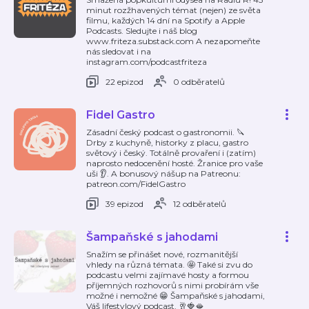
minut rozžhavených témat (nejen) ze světa
filmu, každých 14 dní na Spotify a Apple
Podcasts. Sledujte i náš blog
www.friteza.substack.com A nezapomeňte
nás sledovat i na
instagram.com/podcastfriteza
22 epizod
0 odběratelů
Fidel Gastro
Zásadní český podcast o gastronomii. 🔪
Drby z kuchyně, historky z placu, gastro
světový i český. Totálně provaření i (zatím)
naprosto nedocenění hosté. Žranice pro vaše
uši 👂. A bonusový nášup na Patreonu:
patreon.com/FidelGastro
39 epizod
12 odběratelů
Šampaňské s jahodami
Snažím se přinášet nové, rozmanitější
vhledy na různá témata. 🤩 Také si zvu do
podcastu velmi zajímavé hosty a formou
příjemných rozhovorů s nimi probírám vše
možné i nemožné 😁 Šampaňské s jahodami,
Váš lifestylový podcast. 🥂🍓🫦