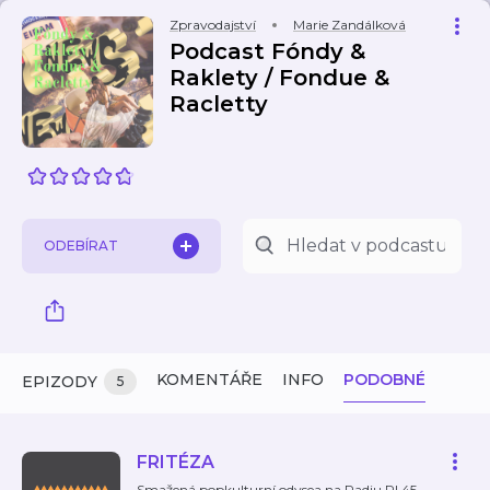
Zpravodajství
Marie Zandálková
Podcast Fóndy &
Raklety / Fondue &
Racletty
ODEBÍRAT
KOMENTÁŘE
INFO
PODOBNÉ
EPIZODY
5
FRITÉZA
Smažená popkulturní odysea na Radiu R! 45