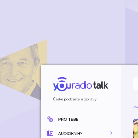
České podcasty a zprávy
Úv
PRO TEBE
AUDIOKNIHY