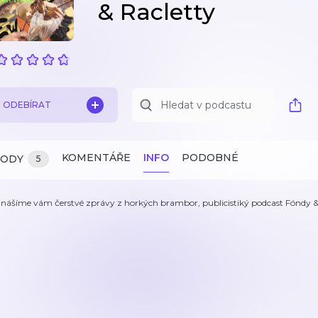
& Racletty
ODEBÍRAT
KOMENTÁŘE
INFO
PODOBNÉ
ZODY
5
inášíme vám čerstvé zprávy z horkých brambor, publicistiký podcast Fóndy &