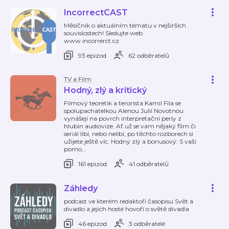
IncorrectCAST
Měsíčník o aktuálním tématu v nejširších
souvislostech! Sledujte web
www.incorrerct.cz
93 epizod
62 odběratelů
TV a Film
Hodný, zlý a kritický
Filmový teoretik a terorista Kamil Fila se
spolupachatelkou Alenou Julií Novotnou
vynášejí na povrch interpretační perly z
hlubin audiovize. Ať už se vám nějaký film či
seriál líbí, nebo nelíbí, po těchto rozborech si
užijete ještě víc. Hodný zlý a bonusový: S vaší
pomo
…
161 epizod
41 odběratelů
Záhledy
podcast ve kterém redaktoři časopisu Svět a
divadlo a jejich hosté hovoří o světě divadla
46 epizod
3 odběratelé