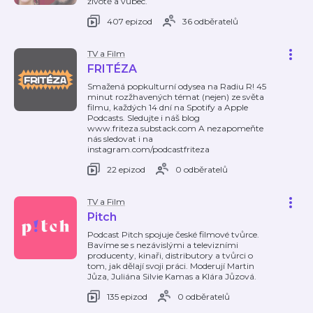
životě a vůbec.
407 epizod
36 odběratelů
TV a Film
FRITÉZA
Smažená popkulturní odysea na Radiu R! 45
minut rozžhavených témat (nejen) ze světa
filmu, každých 14 dní na Spotify a Apple
Podcasts. Sledujte i náš blog
www.friteza.substack.com A nezapomeňte
nás sledovat i na
instagram.com/podcastfriteza
22 epizod
0 odběratelů
TV a Film
Pitch
Podcast Pitch spojuje české filmové tvůrce.
Bavíme se s nezávislými a televizními
producenty, kinaři, distributory a tvůrci o
tom, jak dělají svoji práci. Moderují Martin
Jůza, Juliána Silvie Kamas a Klára Jůzová.
135 epizod
0 odběratelů