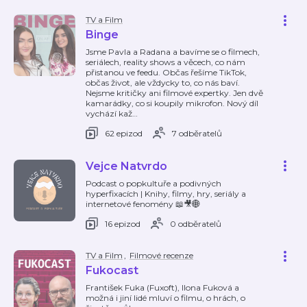
TV a Film
Binge
Jsme Pavla a Radana a bavíme se o filmech,
seriálech, reality shows a věcech, co nám
přistanou ve feedu. Občas řešíme TikTok,
občas život, ale vždycky to, co nás baví.
Nejsme kritičky ani filmové expertky. Jen dvě
kamarádky, co si koupily mikrofon. Nový díl
vychází kaž
…
62 epizod
7 odběratelů
Vejce Natvrdo
Podcast o popkultuře a podivných
hyperfixacích | Knihy, filmy, hry, seriály a
internetové fenomény 📖🎥🌐
16 epizod
0 odběratelů
TV a Film
,
Filmové recenze
Fukocast
František Fuka (Fuxoft), Ilona Fuková a
možná i jiní lidé mluví o filmu, o hrách, o