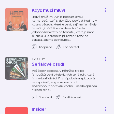
Když muži mluví
„Když muži mluví“ je podcast dvou
kamarádů, kteří si dokážou povídat hodiny v
kuse o věcech, které je baví, zajímají a někdy
i rozčilují. Každá epizoda se točí kolem
jednoho konkrétního tématu, které je nám
blízké a u kterého se přirozeně rozvine
debata. Jdeme do hloubk
…
12 epizod
1 odběratel
TV a Film
Seriálové osudí
Váš český podcast, v němž se trojice
fanoušků baví o televizních seriálech, které
jim vybrali diváci. První polovina epizody je
bez spoilerů, aby si recenzi mohl
poslechnout opravdu kdokoli. Každá epizoda
= jeden seriál.
51 epizod
3 odběratelé
Insider