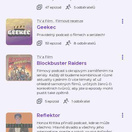
47 epizod
5 odběratelů
TV a Film
,
Filmové recenze
Geekec
Pravidelný podcast o filmech a seriálech!
151 epizod
8 odběratelů
TV a Film
Blockbuster Raiders
Filmový podcast s okrajovým zaměřením na
seriály. Každý díl budeme kombinovat různé
aktuality s jedním či více tématy ať už
ohledně samotných filmů, určitých žánrů či
konkrétních tvůrců, aby jste si epizody mohli
pustit také zpětně.
5 epizod
1 odběratel
Reflektor
Honza Kritika přináší podcast, kde se může
všechno. Hlavně divadlo a všechny jeho
interpretace, poezie a cokoli, co má dočinění