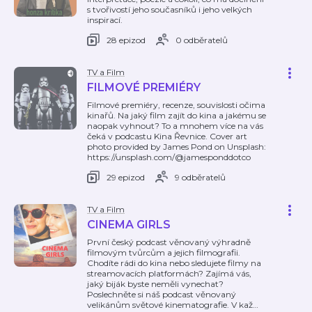
s tvořivostí jeho současníků i jeho velkých
inspirací.
28 epizod
0 odběratelů
TV a Film
FILMOVÉ PREMIÉRY
Filmové premiéry, recenze, souvislosti očima
kinařů. Na jaký film zajít do kina a jakému se
naopak vyhnout? To a mnohem více na vás
čeká v podcastu Kina Řevnice. Cover art
photo provided by James Pond on Unsplash:
https://unsplash.com/@jamesponddotco
29 epizod
9 odběratelů
TV a Film
CINEMA GIRLS
První český podcast věnovaný výhradně
filmovým tvůrcům a jejich filmografii.
Chodíte rádi do kina nebo sledujete filmy na
streamovacích platformách? Zajímá vás,
jaký biják byste neměli vynechat?
Poslechněte si náš podcast věnovaný
velikánům světové kinematografie. V kaž
…