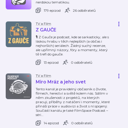
nerdskou tematikou.
179 epizod
26 odběratelů
TV a Film
Z GAUČE
🎙️ Z Gauče je podcast, kde se sarkasticky, ale s
láskou hrabu v těch nejlepších (a občas i
nejhorších) seriálech. Žádný suchý recenze,
ale upřímný názory, fóry a momenty, který
tě trefí do gauče.
13 epizod
0 odběratelů
TV a Film
Miro Mráz a jeho svet
Tento kanál je pravidelný občasník o živote,
filmech, herectví a světě kolem nás. Sdílím v
něm zkušenosti z projektů, na kterých
pracuji, příběhy z natáčení i momenty, které
přináší práce v audiovizi a život s ní spojený.
Součástí kanálu je také FilmSpace Podcast –
séri
…
14 epizod
0 odběratelů