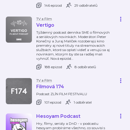
146 epizod
29 odběratelů
TV a Film
Vertigo
Týždenný podcast denníka SME o filmových
a seriálových novinkách. Moderátori Peter
Konečný a Juraj Malíček rozoberajú kino
premiéry aj nové tituly na streamovacích
službách, ktoré sa oplatí vidieť a venujú sa aj
novinkám, ktorým by ste sa radšej mali
vyhnúť. Nová epizód
…
188 epizod
8 odběratelů
TV a Film
Filmová 174
Podcast ZLÍN FILM FESTIVALU
101 epizod
1 odběratel
Hesoyam Podcast
Hry, filmy, seriály a DnD - v podcastu
hesoyam probíráme všechno, co souvisí s