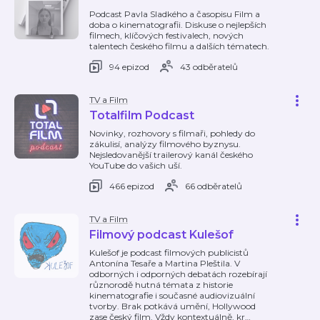
Podcast Pavla Sladkého a časopisu Film a
doba o kinematografii. Diskuse o nejlepších
filmech, klíčových festivalech, nových
talentech českého filmu a dalších tématech.
94 epizod
43 odběratelů
TV a Film
Totalfilm Podcast
Novinky, rozhovory s filmaři, pohledy do
zákulisí, analýzy filmového byznysu.
Nejsledovanější trailerový kanál českého
YouTube do vašich uší.
466 epizod
66 odběratelů
TV a Film
Filmový podcast Kulešof
Kulešof je podcast filmových publicistů
Antonína Tesaře a Martina Pleštila. V
odborných i odporných debatách rozebírají
různorodě hutná témata z historie
kinematografie i současné audiovizuální
tvorby. Brak potkává umění, Hollywood
zase český film. Vždy kontextuálně, kr
…