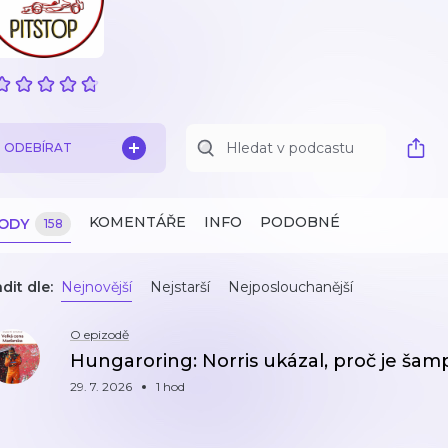
ODEBÍRAT
KOMENTÁŘE
INFO
PODOBNÉ
ZODY
158
dit dle:
Nejnovější
Nejstarší
Nejposlouchanější
O epizodě
Hungaroring: Norris ukázal, proč je šamp
29. 7. 2026
1 hod