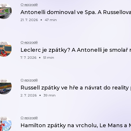
O epizodě
Antonelli dominoval ve Spa. A Russellov
21. 7. 2026
47 min
O epizodě
Leclerc je zpátky? A Antonelli je smolař r
7. 7. 2026
51 min
O epizodě
Russell zpátky ve hře a návrat do reality 
2. 7. 2026
39 min
O epizodě
Hamilton zpátky na vrcholu, Le Mans a