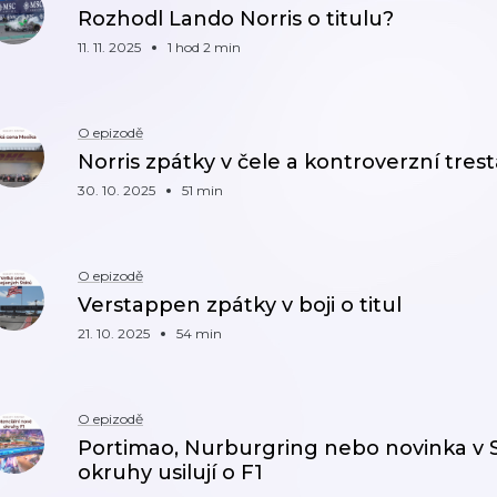
Rozhodl Lando Norris o titulu?
11. 11. 2025
1 hod 2 min
O epizodě
Norris zpátky v čele a kontroverzní tres
30. 10. 2025
51 min
O epizodě
Verstappen zpátky v boji o titul
21. 10. 2025
54 min
O epizodě
Portimao, Nurburgring nebo novinka v S
okruhy usilují o F1