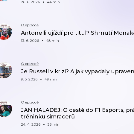
26. 6. 2026
44 min
O epizodě
Antonelli ujíždí pro titul? Shrnutí Mona
13. 6. 2026
48 min
O epizodě
Je Russell v krizi? A jak vypadaly upra
9. 5. 2026
49 min
O epizodě
JAN HALADEJ: O cestě do F1 Esports, prá
tréninku simracerů
24. 4. 2026
35 min