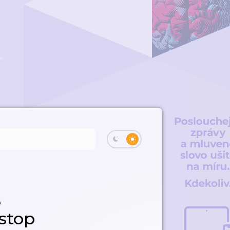
á
tstop