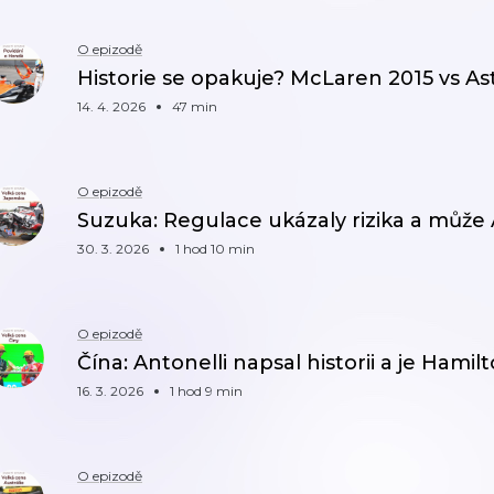
O epizodě
Historie se opakuje? McLaren 2015 vs A
14. 4. 2026
47 min
O epizodě
Suzuka: Regulace ukázaly rizika a může A
30. 3. 2026
1 hod 10 min
O epizodě
Čína: Antonelli napsal historii a je Hami
16. 3. 2026
1 hod 9 min
O epizodě