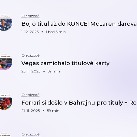
O epizodě
Boj o titul až do KONCE! McLaren darov
1. 12. 2025
1 hod 5 min
O epizodě
Vegas zamíchalo titulové karty
25. 11. 2025
59 min
O epizodě
Ferrari si došlo v Bahrajnu pro tituly +
21. 11. 2025
59 min
O epizodě