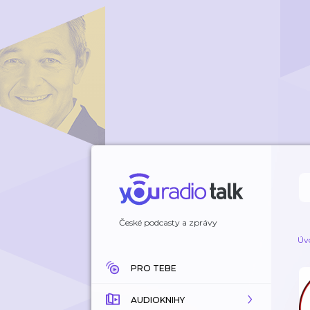
České podcasty a zprávy
Úv
PRO TEBE
AUDIOKNIHY