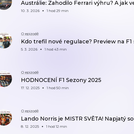
Austrálie: Zahodilo Ferrari výhru? A jak
10. 3. 2026
1 hod 29 min
O epizodě
Kdo trefil nové regulace? Preview na F
5. 3. 2026
1 hod 43 min
O epizodě
HODNOCENÍ F1 Sezony 2025
17. 12. 2025
1 hod 50 min
O epizodě
Lando Norris je MISTR SVĚTA! Napjatý so
8. 12. 2025
1 hod 12 min