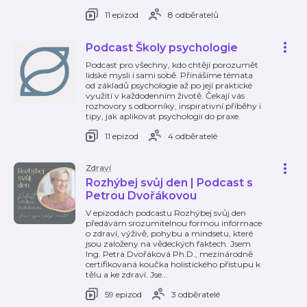
11 epizod
8 odběratelů
Podcast Školy psychologie
Podcast pro všechny, kdo chtějí porozumět
lidské mysli i sami sobě. Přinášíme témata
od základů psychologie až po její praktické
využití v každodenním životě. Čekají vás
rozhovory s odborníky, inspirativní příběhy i
tipy, jak aplikovat psychologii do praxe.
11 epizod
4 odběratelé
Zdraví
Rozhýbej svůj den | Podcast s
Petrou Dvořákovou
V epizodách podcastu Rozhýbej svůj den
předávám srozumitelnou formou informace
o zdraví, výživě, pohybu a mindsetu, které
jsou založeny na vědeckých faktech. Jsem
Ing. Petra Dvořáková Ph.D., mezinárodně
certifikovaná koučka holistického přístupu k
tělu a ke zdraví. Jse
…
59 epizod
3 odběratelé