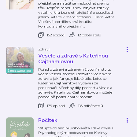
přejídat se a naučit se naslouchat svému
tělu. Pojď se mnou znovuobjevit zdravý
vztah k jídlu bez diet, přejídání a posedlostí
jídlem. Vítejte v mém podcastu. Jsem Petra
Valešová, certifikovaná koučka
kompulzivního přejídání,
…
152 epizod
12 odběratelů
Zdraví
Vesele a zdravě s Kateřinou
Cajthamlovou
Pořad o zdraví a zdravém životním stylu,
kde se veselou formou dozvíte více o svém
zdraví a jak funguje lidské tělo. Letos se
Kateřina Cajthamlová vydává i za
posluchači. Všechny díly podcastu Vesele a
zdravě s Kateřinou Cajthamlovou můžete
pohodlně poslouchat v mobilní
…
179 epizod
118 odběratelů
Počitek
Vstupte do fascinujícího světa lidské mysli s
Psychologickým podcastem od Karlovy