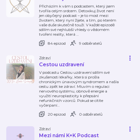
Přicházím k vám s podcastem, který jsem
tvořila celým srdcem. Detoxikuj život není
jen obyčejný podcast – je to most mezi
životem, který nyní žijete, a tím, po kterém
vaše duše skutečně touží. V každé epizodě
sdílím své nejhlubší vhledy o vědomém
tvoření reality, která
…
84 epizod
9 odběratelů
Zdraví
Cestou uzdravení
V podcastu Cestou uzdravení sdílím své
zkušenosti lékařky, která si prošla
chronickým únavovým syndromem a našla
cestu zpět ke zdraví. Mluvím o regulaci
nervového systému, obnově energie a
využití neuroplasticity k přepsání
nefunkčních vzorců. Pokud se cítíte
vyčerpaní
…
20 epizod
0 odběratelů
Zdraví
Mezi námi K+K Podcast