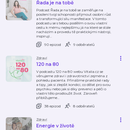
Řada je na tobě
Podcast Řada je na tobě se zaměřuje na
posílení tvojí schopnosti přijmout osobní růst
a transformující sílu manifestace. V tomto
podcastu se s tebou podělím o svou vlastní
cestu k mému nejlepšímu já na které se stále
nacházím a provedu tě praktickými nástroji,
inspirují
…
90 epizod
9 odběratelů
Zdraví
120 na 80
V podcastu 120 na 80 webu Vitalia.cz se
věnujeme zdraví i zdravotnictví zejména z
pohledu pacienta. Přinášíme praktické rady
a tipy, jak si zlepšit kondici, co dělat pro svou
psychiku nebo jak si díky prevenci a péči o
vlastní tělo prodloužit život. Zároveň
přibližujeme
…
38 epizod
8 odběratelů
Zdraví
Energie v životě