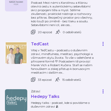
Podcast Mezi námi s Karolínou a Klárou
otevírá cestu k autentickému sebevědomí
skrz propojení těla a mysli. Sdílíme
zkušenosti, praktické nástroje a rozhovory
bez příkras. Bezpečný prostor pro všechny,
kdo touží po změně - bez tlaku a soudu.
Sebevědomí není cíl, ale ces
…
20 epizod
0 odběratelů
TeďCast
Vítej v TeďCastu – podcastu o duševním
zdraví, mindfulness, meditaci, psychologii a
všímavém stylu života. To vše v odlehčené a
přirozené formě 💛 Podcastem tě provází
Marek Vich a Robert Kučera. Staň se našim
fanouškem a získej přístup k bonusovým
meditacím i dalším ex
…
33 epizod
15 odběratelů
Zdraví
Hedepy Talks
Hedepy talks - podcast, kde si povídáme o
duševním zdraví 🫂