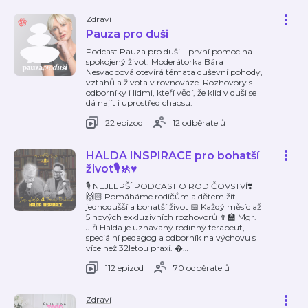
Zdraví
Pauza pro duši
Podcast Pauza pro duši – první pomoc na
spokojený život. Moderátorka Bára
Nesvadbová otevírá témata duševní pohody,
vztahů a života v rovnováze. Rozhovory s
odborníky i lidmi, kteří vědí, že klid v duši se
dá najít i uprostřed chaosu.
22 epizod
12 odběratelů
HALDA INSPIRACE pro bohatší
život🎙️🚸♥️
🎙 NEJLEPŠÍ PODCAST O RODIČOVSTVÍ❣️
🙌🏻 Pomáháme rodičům a dětem žít
jednodušší a bohatší život 📅 Každý měsíc až
5 nových exkluzivních rozhovorů 👨‍🏫 Mgr.
Jiří Halda je uznávaný rodinný terapeut,
speciální pedagog a odborník na výchovu s
více než 32letou praxí. �
…
112 epizod
70 odběratelů
Zdraví