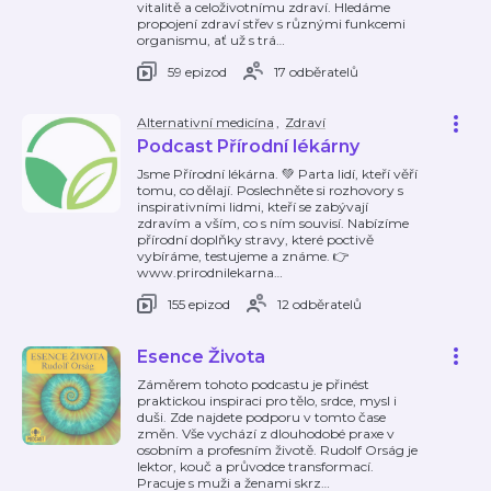
vitalitě a celoživotnímu zdraví. Hledáme
propojení zdraví střev s různými funkcemi
organismu, ať už s trá
…
59 epizod
17 odběratelů
Alternativní medicína
,
Zdraví
Podcast Přírodní lékárny
Jsme Přírodní lékárna. 💚 Parta lidí, kteří věří
tomu, co dělají. Poslechněte si rozhovory s
inspirativními lidmi, kteří se zabývají
zdravím a vším, co s ním souvisí. Nabízíme
přírodní doplňky stravy, které poctivě
vybíráme, testujeme a známe. 👉
www.prirodnilekarna
…
155 epizod
12 odběratelů
Esence Života
Záměrem tohoto podcastu je přinést
praktickou inspiraci pro tělo, srdce, mysl i
duši. Zde najdete podporu v tomto čase
změn. Vše vychází z dlouhodobé praxe v
osobním a profesním životě. Rudolf Orság je
lektor, kouč a průvodce transformací.
Pracuje s muži a ženami skrz
…