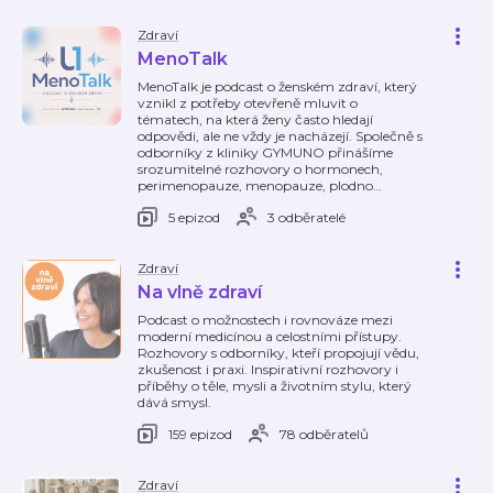
Zdraví
MenoTalk
MenoTalk je podcast o ženském zdraví, který
vznikl z potřeby otevřeně mluvit o
tématech, na která ženy často hledají
odpovědi, ale ne vždy je nacházejí. Společně s
odborníky z kliniky GYMUNO přinášíme
srozumitelné rozhovory o hormonech,
perimenopauze, menopauze, plodno
…
5 epizod
3 odběratelé
Zdraví
Na vlně zdraví
Podcast o možnostech i rovnováze mezi
moderní medicínou a celostními přístupy.
Rozhovory s odborníky, kteří propojují vědu,
zkušenost i praxi. Inspirativní rozhovory i
příběhy o těle, mysli a životním stylu, který
dává smysl.
159 epizod
78 odběratelů
Zdraví