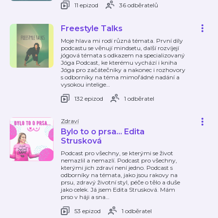
11 epizod
36 odběratelů
Freestyle Talks
Moje hlava mi rodí různá témata. První díly
podcastu se věnují mindsetu, další rozvíjejí
jógová témata s odkazem na specializovaný
Jóga Podcast, ke kterému vychází i kniha
Jóga pro začátečníky a nakonec i rozhovory
s odborníky na téma mimořádné nadání a
vysokou intelige
…
132 epizod
1 odběratel
Zdraví
Bylo to o prsa... Edita
Strusková
Podcast pro všechny, se kterými se život
nemazlil a nemazlí. Podcast pro všechny,
kterými jich zdraví není jedno. Podcast s
odborníky na témata, jako jsou rakovy na
prsu, zdravý životní styl, péče o tělo a duše
jako celek. Já jsem Edita Strusková. Mám
prso v háji a sna
…
53 epizod
1 odběratel