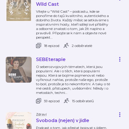
Wild Cast
Vítejte u "Wild Cast" – podcastu, kde se
ponoříme do tajů kvalitního, autentického a
dobrého života. Každý měsíc se setkáváme s
inspirativními hosty, kteří sdílejí své příběhy
a odborné znalosti o tom, jak žít naplno a
pravdivě. Připojte se k nám a objevte nové
perspekt
…
18 epizod
2 odběratelé
SEBEterapie
O seberozvojových tématech, která jsou
populární. Ale i o těch, která populární
nejsou. Která se bojíme pojmenovat nebo
vyřknout nahlas, protože naše ego, protože
to bolí, protože je to nekomfortní. A taky o té
mé cestě, přístupech, uvědomění. Někdy i o
metodách, techni
…
59 epizod
15 odběratelů
Zdraví
Svoboda (nejen) v jídle
Podcast o tom, jak přestat bojovat s jídlem,