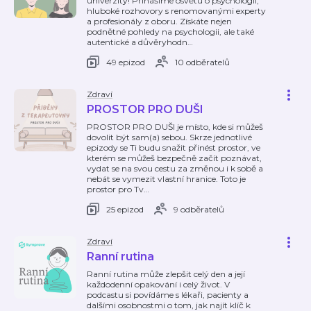
univerzity! Přinášíme osvětu o psychologii,
hluboké rozhovory s renomovanými experty
a profesionály z oboru. Získáte nejen
podnětné pohledy na psychologii, ale také
autentické a důvěryhodn
…
49 epizod
10 odběratelů
Zdraví
PROSTOR PRO DUŠI
PROSTOR PRO DUŠI je místo, kde si můžeš
dovolit být sam(a) sebou. Skrze jednotlivé
epizody se Ti budu snažit přinést prostor, ve
kterém se můžeš bezpečně začít poznávat,
vydat se na svou cestu za změnou i k sobě a
nebát se vymezit vlastní hranice. Toto je
prostor pro Tv
…
25 epizod
9 odběratelů
Zdraví
Ranní rutina
Ranní rutina může zlepšit celý den a její
každodenní opakování i celý život. V
podcastu si povídáme s lékaři, pacienty a
dalšími osobnostmi o tom, jak najít klíč k