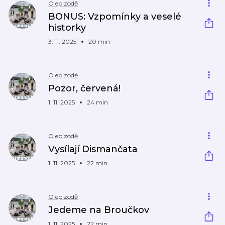
O epizodě
BONUS: Vzpomínky a veselé
historky
3. 11. 2025
20 min
O epizodě
Pozor, červená!
1. 11. 2025
24 min
O epizodě
Vysílají Dismančata
1. 11. 2025
22 min
O epizodě
Jedeme na Broučkov
1. 11. 2025
22 min