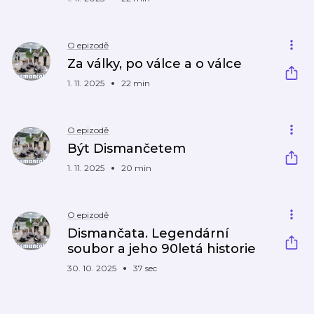
O epizodě
Za války, po válce a o válce
1. 11. 2025
22 min
O epizodě
Být Dismančetem
1. 11. 2025
20 min
O epizodě
Dismančata. Legendární
soubor a jeho 90letá historie
30. 10. 2025
37 sec