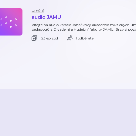
Umění
audio JAMU
Vítejte na audio kanále Janáčkovy akademie múzických uměn
pedagogů z Divadelní a Hudební fakulty JAMU. Brzy si pozv
123 epizod
1 odběratel
2026
Active Radio a.s.
Reklama
O aplikaci
Youradio Music
Podmín
áte již účet? Přihlaste se.