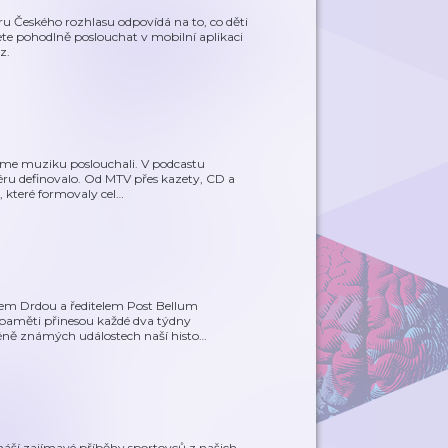
u Českého rozhlasu odpovídá na to, co děti
te pohodlně poslouchat v mobilní aplikaci
z.
sme muziku poslouchali. V podcastu
ru definovalo. Od MTV přes kazety, CD a
, které formovaly cel
…
mem Drdou a ředitelem Post Bellum
 paměti přinesou každé dva týdny
éně známých událostech naší histo
…
náší zajímavé příběhy sportovců z našich