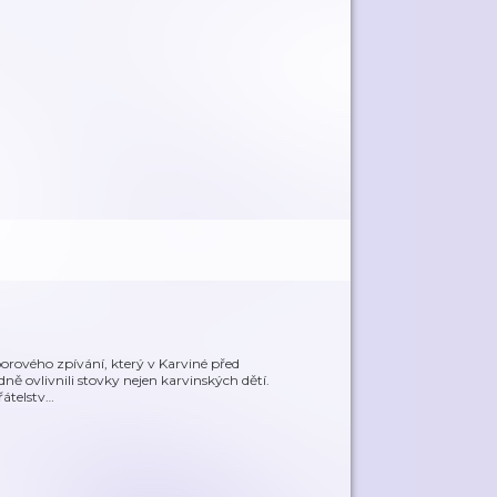
rového zpívání, který v Karviné před
adně ovlivnili stovky nejen karvinských dětí.
řátelstv
…