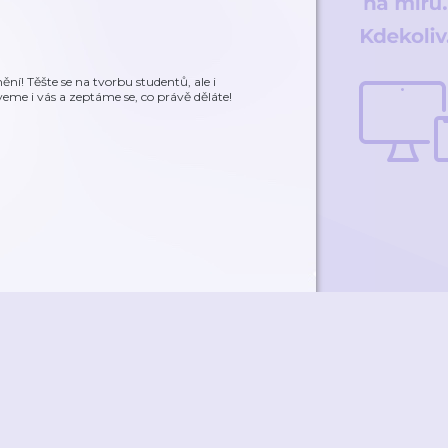
í! Těšte se na tvorbu studentů, ale i
eme i vás a zeptáme se, co právě děláte!
ky
Přidat podcast