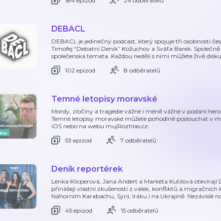
184 epizod
24 odběratelů
DEBACL
DEBACL je jedinečný podcast, který spojuje tři osobnosti če
Timofej “Debatní Deník” Kožuchov a Sváťa Barek. Společně s
společenská témata. Každou neděli s nimi můžete živě disku
102 epizod
8 odběratelů
Temné letopisy moravské
Mordy, zločiny a tragédie vážné i méně vážné v podání herc
Temné letopisy moravské můžete pohodlně poslouchat v mo
iOS nebo na webu mujRozhlas.cz.
53 epizod
7 odběratelů
Deník reportérek
Lenka Klicperová, Jana Andert a Markéta Kutilová otevírají
přinášejí vlastní zkušenosti z válek, konfliktů a migračních
Náhorním Karabachu, Sýrii, Iráku i na Ukrajině. Nezávislé n
45 epizod
15 odběratelů