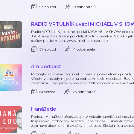
93 epizod
0 odběratelů
RADIO VRTULNÍK uvádí MICHAEL V SHO
Radio VRTULNÍK je online speciál MICHAEL V SHOW pod takt
J.A.R. a vychází každé pondělí, středu a pátek v 19 hodin ja
daších platformách. www.michaelv.cz/radio
37 epizod
4 odběratelé
dm podcast
Poznejte zajímavé osobnosti v našem pravidelném pořadu a
Všechny epizody najdete na webu dm.cz/dmpodcast. Baví vás
ostatními. Děkujeme. www.dm.cz/dmpodcast www.active
81 epizod
23 odběratelů
HanáJede
Podcast HanáJede představuje ty nejzajímavější osobnosti z r
Inspirativní rozhovory ze srdce Hané přináší Lukáš Krbeček
zajímavé akce, lokální značky a instituce. Sleduj nás a uvidí