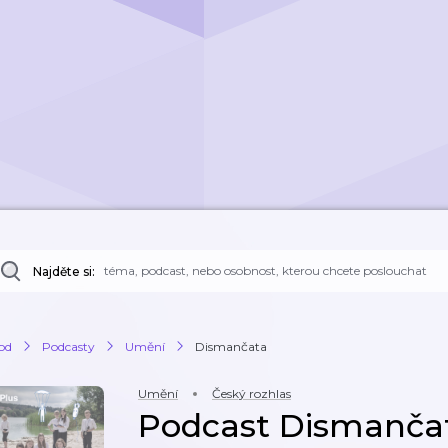
Najděte si:
od
Podcasty
Umění
Dismančata
Umění
Český rozhlas
Podcast Dismanča