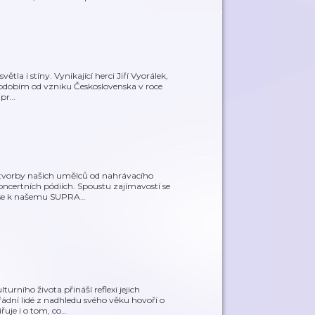
větla i stíny. Vynikající herci Jiří Vyorálek,
obdobím od vzniku Československa v roce
 pr
…
 tvorby našich umělců od nahrávacího
oncertních pódiích. Spoustu zajímavostí se
e se k našemu SUPRA
…
rního života přináší reflexi jejich
ádní lidé z nadhledu svého věku hovoří o
řuje i o tom, co
…