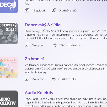
řad.
46 epizod
0 odběratelů
Dobrovský & Šídlo
Dobrovský & Šídlo. Váš oblíbený podcast z produkce Paměti
vzpomínek, informací a sentimentu. Od devadesátých let po 
to přežili? Politika a historie v unikátním mixu. Posloucha
174 epizod
1269 odběratelů
Za hranicí
Za hranicí je podcast Domu zahraniční spolupráce. Poslechně
dobrovolníků a učitelů, kteří se vydali sbírat zkušenosti za h
komfortní zóny.
25 epizod
6 odběratelů
Audio Kolektiv
Popularizujeme vědu a tvoříme audio pořady, které jsou 
vyprávění o české krajině, pozoruhodných zvířatech a histor
tematicky odlišných audio pořadech najdete poznání, dobro