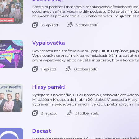
Speciální podcast Dismanova rozhlasového dětského soubor
doopravdy zajímá. Všechny díly podcastu Děti se ptají může
mujRozhlas pro Android a iOS nebo na webu mujRozhlas.c
32 epizod
5 odběratelů
Vypalovačka
Devadesátá léta změnila hudbu, popkulturu i způsob, jak j
Vypalovačka se vracíme k tomu nejzásadnějšímu, co tuhle é
první vypalovačky až po největší interprety, hity a koncerty
11 epizod
0 odběratelů
Hlasy paměti
Vydejte se s novinářkou Lucií Korcovou, spisovatelem Ada
Mikulášem Kroupou do hlubin 20. století. V podcastu Hlasy
vyprávění a svědectví o malých i velkých, přelomových i m
81 epizod
31 odběratelů
Decast
Decast je podcast Decathlonu ČR, který Vám pravidelně při