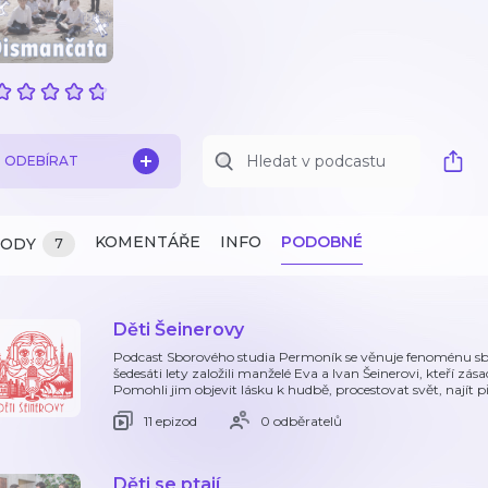
ODEBÍRAT
KOMENTÁŘE
INFO
PODOBNÉ
ZODY
7
Děti Šeinerovy
Podcast Sborového studia Permoník se věnuje fenoménu sbo
šedesáti lety založili manželé Eva a Ivan Šeinerovi, kteří zás
Pomohli jim objevit lásku k hudbě, procestovat svět, najít p
11 epizod
0 odběratelů
Děti se ptají