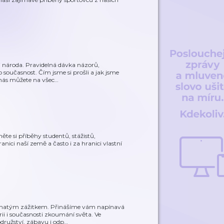
 národa. Pravidelná dávka názorů,
současnost. Čím jsme si prošli a jak jsme
t nás můžete na všec
…
te si příběhy studentů, stážistů,
ranici naší země a často i za hranici vlastní
bohatým zážitkem. Přinášíme vám napínavá
ii i současnosti zkoumání světa. Ve
družství, zábavu i odp
…