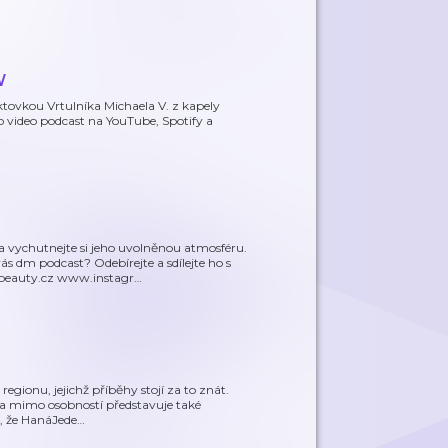
W
ovkou Vrtulníka Michaela V. z kapely
ko video podcast na YouTube, Spotify a
 vychutnejte si jeho uvolněnou atmosféru.
 dm podcast? Odebírejte a sdílejte ho s
beauty.cz www.instagr
…
egionu, jejichž příběhy stojí za to znát.
 a mimo osobností představuje také
š, že HanáJede
…