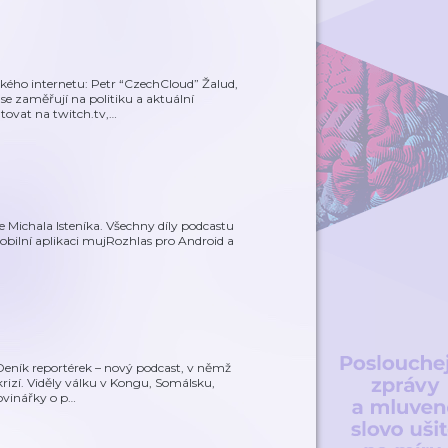
ského internetu: Petr “CzechCloud” Žalud,
e zaměřují na politiku a aktuální
tovat na twitch.tv,
…
e Michala Isteníka. Všechny díly podcastu
bilní aplikaci mujRozhlas pro Android a
 Deník reportérek – nový podcast, v němž
 krizí. Viděly válku v Kongu, Somálsku,
ovinářky o p
…