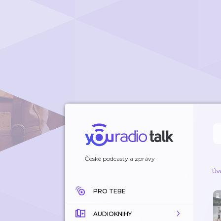
České podcasty a zprávy
Úv
PRO TEBE
AUDIOKNIHY