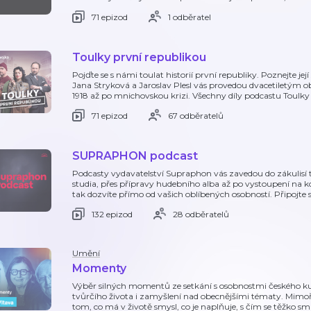
71 epizod
1 odběratel
Toulky první republikou
Pojďte se s námi toulat historií první republiky. Poznejte její s
Jana Stryková a Jaroslav Plesl vás provedou dvacetiletým 
1918 až po mnichovskou krizi. Všechny díly podcastu Toulky
71 epizod
67 odběratelů
SUPRAPHON podcast
Podcasty vydavatelství Supraphon vás zavedou do zákulisí
studia, přes přípravy hudebního alba až po vystoupení na k
tak dozvíte přímo od vašich oblíbených osobností. Připojt
132 epizod
28 odběratelů
Umění
Momenty
Výběr silných momentů ze setkání s osobnostmi českého kultu
tvůrčího života i zamyšlení nad obecnějšími tématy. Mimoř
tom, co má v životě smysl, co je naplňuje, s čím se těžko smi