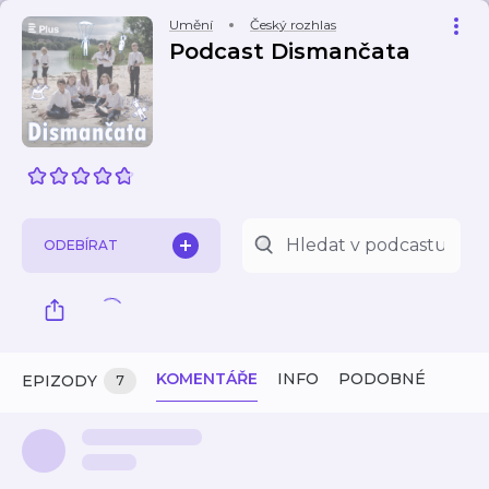
Umění
Český rozhlas
Podcast Dismančata
ODEBÍRAT
KOMENTÁŘE
INFO
PODOBNÉ
EPIZODY
7