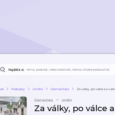
Najděte si:
od
Podcasty
Umění
Dismančata
Za války, po válce a o válc
Dismančata
Umění
Za války, po válce a