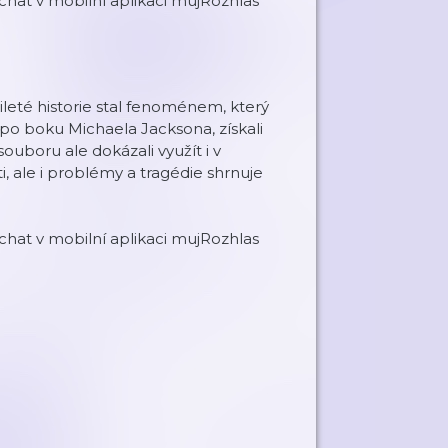
at v mobilní aplikaci mujRozhlas
eté historie stal fenoménem, který
po boku Michaela Jacksona, získali
ouboru ale dokázali využít i v
i, ale i problémy a tragédie shrnuje
at v mobilní aplikaci mujRozhlas