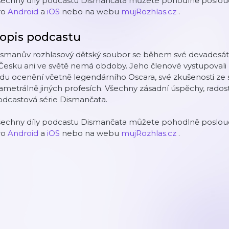
šechny díly podcastu Dismančata můžete pohodlně poslouch
ro
Android
a
iOS
nebo na webu
mujRozhlas.cz
.
opis podcastu
smanův rozhlasový dětský soubor se během své devadesátil
Česku ani ve světě nemá obdoby. Jeho členové vystupovali 
du ocenění včetně legendárního Oscara, své zkušenosti ze s
ametrálně jiných profesích. Všechny zásadní úspěchy, radost
odcastová série Dismančata.
šechny díly podcastu Dismančata můžete pohodlně poslouch
ro
Android
a
iOS
nebo na webu
mujRozhlas.cz
.