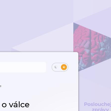
e
 o válce