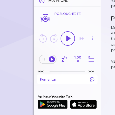
V
MŮJ PROFIL
p
POSLOUCHEJTE
P
Di
v 
řa
di
p
1.00
×
V
p
00:00
00:00
Komentuj
Aplikace Youradio Talk