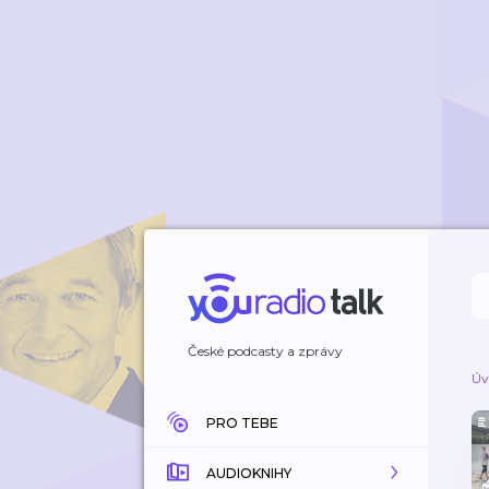
České podcasty a zprávy
Úv
PRO TEBE
AUDIOKNIHY