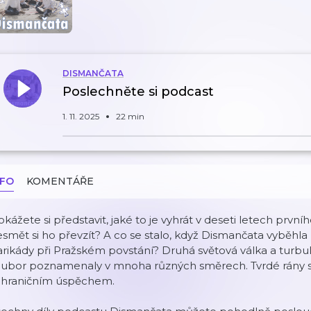
DISMANČATA
Poslechněte si podcast
1. 11. 2025
22 min
NFO
KOMENTÁŘE
kážete si představit, jaké to je vyhrát v deseti letech prv
smět si ho převzít? A co se stalo, když Dismančata vyběhla
rikády při Pražském povstání? Druhá světová válka a turbul
ubor poznamenaly v mnoha různých směrech. Tvrdé rány se c
ahraničním úspěchem.