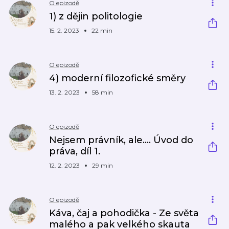
O epizodě
1) z dějin politologie
15. 2. 2023
22 min
O epizodě
4) moderní filozofické směry
13. 2. 2023
58 min
O epizodě
Nejsem právník, ale.... Úvod do
práva, díl 1.
12. 2. 2023
29 min
O epizodě
Káva, čaj a pohodička - Ze světa
malého a pak velkého skauta