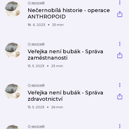
O epizodě
Nečernobílá historie - operace
ANTHROPOID
18. 6. 2023
25 min
O epizodě
Veřejka není bubák - Správa
zaměstnanosti
15. 5. 2023
23 min
O epizodě
Veřejka není bubák - Správa
zdravotnictví
15. 5. 2023
26 min
O epizodě