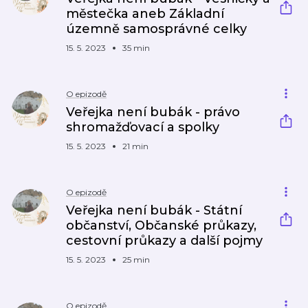
městečka aneb Základní
územně samosprávné celky
15. 5. 2023
35 min
O epizodě
Veřejka není bubák - právo
shromažďovací a spolky
15. 5. 2023
21 min
O epizodě
Veřejka není bubák - Státní
občanství, Občanské průkazy,
cestovní průkazy a další pojmy
15. 5. 2023
25 min
O epizodě