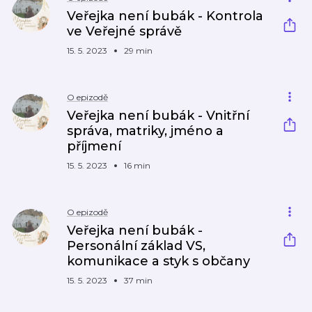
Veřejka není bubák - Kontrola
ve Veřejné správě
15. 5. 2023
29 min
O epizodě
Veřejka není bubák - Vnitřní
správa, matriky, jméno a
příjmení
15. 5. 2023
16 min
O epizodě
Veřejka není bubák -
Personální základ VS,
komunikace a styk s občany
15. 5. 2023
37 min