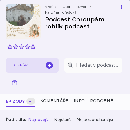
Vzdělání
,
Osobní rozvoj
Karolína Hořejšová
Podcast Chroupám
rohlík podcast
ODEBÍRAT
KOMENTÁŘE
INFO
PODOBNÉ
EPIZODY
41
Řadit dle:
Nejnovější
Nejstarší
Nejposlouchanější