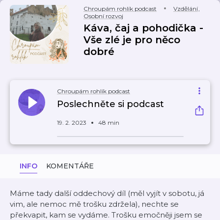
Chroupám rohlík podcast
Vzdělání
,
Osobní rozvoj
Káva, čaj a pohodička -
Vše zlé je pro něco
dobré
Chroupám rohlík podcast
Poslechněte si podcast
19. 2. 2023
48 min
INFO
KOMENTÁŘE
Máme tady další oddechový díl (měl vyjít v sobotu, já
vim, ale nemoc mě trošku zdržela), nechte se
překvapit, kam se vydáme. Trošku emočněji jsem se