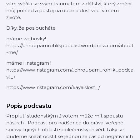
vám svěřila se svým traumatem z dětství, který změnil
můj pohled a postoj na docela dost věcí v mém
životě.
Díky, že posloucháte!
máme webovky!
https://chroupamrohlikpodcast.wordpress.com/about
-me/
máme i instagram !
https://www.instagram.com/_chroupam_rohlik_podca
st_/
https://www.instagram.com/kayaislost_/
Popis podcastu
Proplutí studenstkým životem může mít spoustu
nástrah... Podcast pro nadšence do práva, veřejné
správy či jiných oblastí společenských věd. Taky se
budeme snažit očistit se jednou za čas od negativních