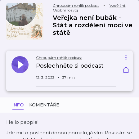
Chroupám rohlík podcast
Vzdělání
,
Osobní rozvoj
Veřejka není bubák -
Stát a rozdělení moci ve
státě
Chroupám rohlík podcast
Poslechněte si podcast
12. 3. 2023
37 min
INFO
KOMENTÁŘE
Hello people!
Jde mi to poslední dobou pomalu, já vím. Pokusím se