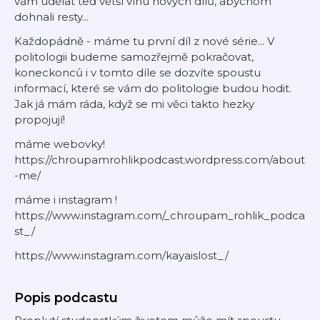
vám udělat teď větší vlnu nových dílů, abychom
dohnali resty...
Každopádně - máme tu první díl z nové série... V
politologii budeme samozřejmě pokračovat,
koneckonců i v tomto díle se dozvíte spoustu
informací, které se vám do politologie budou hodit.
Jak já mám ráda, když se mi věci takto hezky
propojují!
máme webovky!
https://chroupamrohlikpodcast.wordpress.com/about
-me/
máme i instagram !
https://www.instagram.com/_chroupam_rohlik_podca
st_/
https://www.instagram.com/kayaislost_/
Popis podcastu