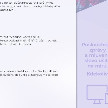
z oblasti duševního zdraví. Svůj vhled
s tématy, která nás smrtelníky běžně pálí a
rapeut Ivo
…
5 minut vypadne. Co vás čeká?
ento podcast vlastně je? O všem, co nás
sto bez obalu, bez scén
…
bíráme situace každodenního života a dělíme
ek, cvičení, ale i úklid a zabrousíme také do