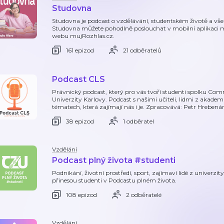
Studovna
Studovna je podcast o vzdělávání, studentském životě a vš
Studovna můžete pohodlně poslouchat v mobilní aplikaci 
webu mujRozhlas.cz.
161 epizod
21 odběratelů
Podcast CLS
Právnický podcast, který pro vás tvoří studenti spolku Co
Univerzity Karlovy. Podcast s našimi učiteli, lidmi z akademic
tématech, která zajímají nás i je. Zpracovává: Petr Hrebená
38 epizod
1 odběratel
Vzdělání
Podcast plný života #studenti
Podnikání, životní prostředí, sport, zajímaví lidé z univerzi
přinesou studenti v Podcastu plném života.
108 epizod
2 odběratelé
Vzdělání