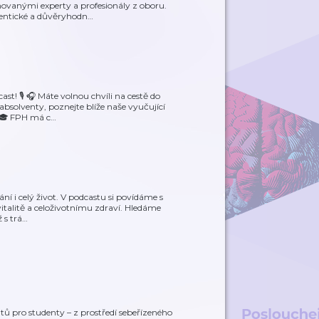
ovanými experty a profesionály z oboru.
tentické a důvěryhodn
…
st! 🎙 🎧 Máte volnou chvíli na cestě do
bsolventy, poznejte blíže naše vyučující
 🎓 FPH má c
…
ní i celý život. V podcastu si povídáme s
 vitalitě a celoživotnímu zdraví. Hledáme
 s trá
…
tů pro studenty – z prostředí sebeřízeného