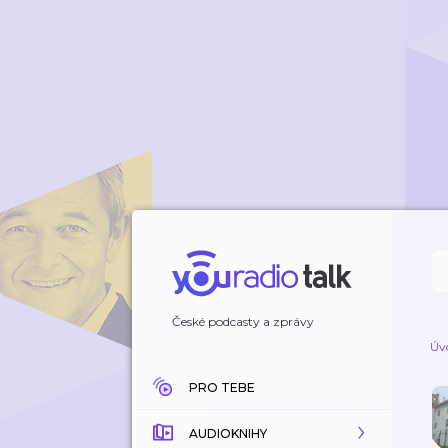
České podcasty a zprávy
Úv
PRO TEBE
AUDIOKNIHY