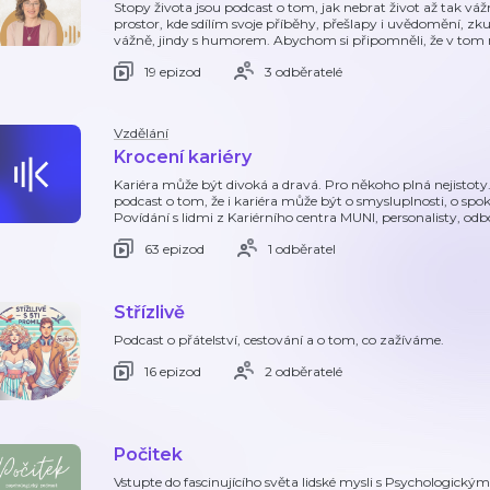
Stopy života jsou podcast o tom, jak nebrat život až tak váž
prostor, kde sdílím svoje příběhy, přešlapy i uvědomění, zk
vážně, jindy s humorem. Abychom si připomněli, že v tom
19 epizod
3 odběratelé
Vzdělání
Krocení kariéry
Kariéra může být divoká a dravá. Pro někoho plná nejistoty.
podcast o tom, že i kariéra může být o smysluplnosti, o spok
Povídání s lidmi z Kariérního centra MUNI, personalisty, od
63 epizod
1 odběratel
Střízlivě
Podcast o přátelství, cestování a o tom, co zažíváme.
16 epizod
2 odběratelé
Počitek
Vstupte do fascinujícího světa lidské mysli s Psychologický