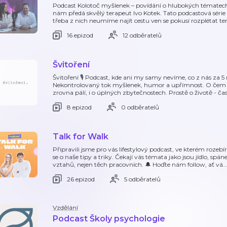
Podcast Kolotoč myšlenek – povídání o hlubokých tématech 
nám předá skvělý terapeut Ivo Kotek. Tato podcastová série 
třeba z nich neumíme najít cestu ven se pokusí rozplétat te
16 epizod
12 odběratelů
Švitoření
Švitoření 🎙️ Podcast, kde ani my samy nevíme, co z nás za 
Nekontrolovaný tok myšlenek, humor a upřímnost. O čem t
zrovna pálí, i o úplných zbytečnostech. Prostě o životě - ča
8 epizod
0 odběratelů
Talk for Walk
Připravili jsme pro vás lifestylový podcast, ve kterém roze
se o naše tipy a triky. Čekají vás témata jako jsou jídlo, spán
vztahů, nejen těch pracovních. 🔔 Hoďte nám follow, ať vá
…
26 epizod
5 odběratelů
Vzdělání
Podcast Školy psychologie