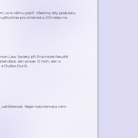
em, co k němu patří. Všechny díly podcastu
mujRozhlas pro Android a iOS nebo na
mmon Law Society při Právnické fakultě
ké obce, ale i praxe. O nich, ale i o
r a Duško Duriš
…
ty, udržitelnost. Nejen tato témata vám