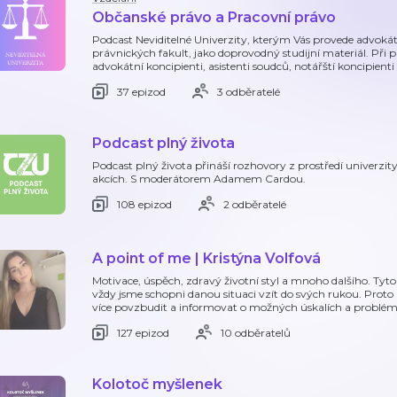
Občanské právo a Pracovní právo
Podcast Neviditelné Univerzity, kterým Vás provede advokát
právnických fakult, jako doprovodný studijní materiál. Při 
advokátní koncipienti, asistenti soudců, notářští koncipient
37 epizod
3 odběratelé
Podcast plný života
Podcast plný života přináší rozhovory z prostředí univerzit
akcích. S moderátorem Adamem Cardou.
108 epizod
2 odběratelé
A point of me | Kristýna Volfová
Motivace, úspěch, zdravý životní styl a mnoho dalšího. Tyto
vždy jsme schopni danou situaci vzít do svých rukou. Proto
více povzbudit a informovat o možných úskalích a problém
127 epizod
10 odběratelů
Kolotoč myšlenek