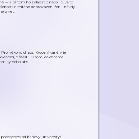
ně — a přitom ho zvládat o něco líp. Je to
ušenosti z letitého doprovázení žen - někdy
 nejsme
…
 Pro někoho chaos. Krocení kariéry je
ojenosti, o štěstí. O tom, co chceme.
borníky nebo abs
…
m podcastem od Karlovy univerzity!