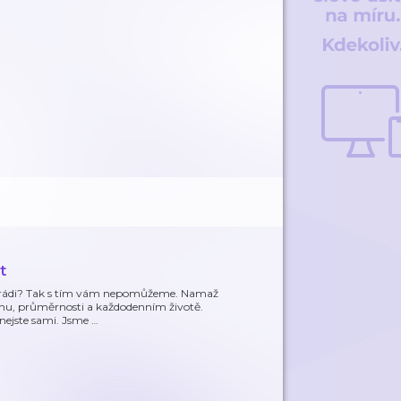
t
i rádi? Tak s tím vám nepomůžeme. Namaž
ěchu, průměrnosti a každodenním životě.
 nejste sami. Jsme
…