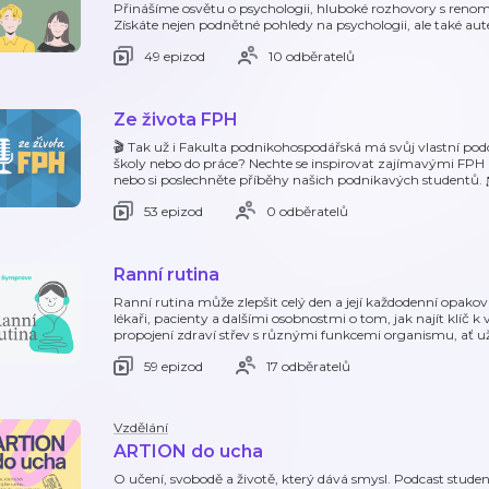
Přinášíme osvětu o psychologii, hluboké rozhovory s renom
Získáte nejen podnětné pohledy na psychologii, ale také au
49 epizod
10 odběratelů
Ze života FPH
🎬 Tak už i Fakulta podnikohospodářská má svůj vlastní podca
školy nebo do práce? Nechte se inspirovat zajímavými FPH a
nebo si poslechněte příběhy našich podnikavých studentů.
53 epizod
0 odběratelů
Ranní rutina
Ranní rutina může zlepšit celý den a její každodenní opaková
lékaři, pacienty a dalšími osobnostmi o tom, jak najít klíč k
propojení zdraví střev s různými funkcemi organismu, ať už
59 epizod
17 odběratelů
Vzdělání
ARTION do ucha
O učení, svobodě a životě, který dává smysl. Podcast studen