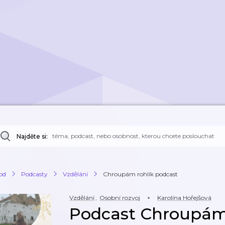
Najděte si:
od
Podcasty
Vzdělání
Chroupám rohlík podcast
Vzdělání
,
Osobní rozvoj
Karolína Hořejšová
Podcast Chroupám 