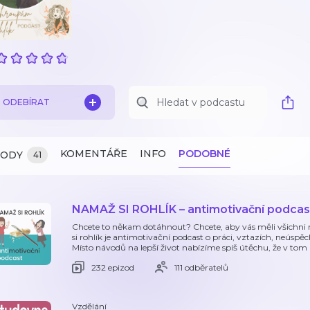
ODEBÍRAT
KOMENTÁŘE
INFO
PODOBNÉ
ZODY
41
NAMAŽ SI ROHLÍK – antimotivační podcas
Chcete to někam dotáhnout? Chcete, aby vás měli všichn
si rohlík je antimotivační podcast o práci, vztazích, neúsp
Místo návodů na lepší život nabízíme spíš útěchu, že v tom
232 epizod
111 odběratelů
Vzdělání