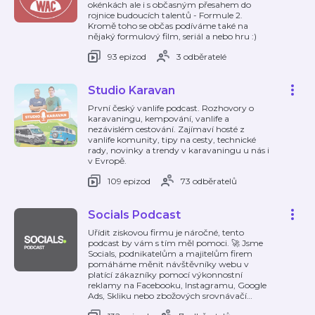
okénkách ale i s občasným přesahem do
rojnice budoucích talentů - Formule 2.
Kromě toho se občas podíváme také na
nějaký formulový film, seriál a nebo hru :)
93 epizod
3 odběratelé
Studio Karavan
První český vanlife podcast. Rozhovory o
karavaningu, kempování, vanlife a
nezávislém cestování. Zajímaví hosté z
vanlife komunity, tipy na cesty, technické
rady, novinky a trendy v karavaningu u nás i
v Evropě.
109 epizod
73 odběratelů
Socials Podcast
Uřídit ziskovou firmu je náročné, tento
podcast by vám s tím měl pomoci. 🚀 Jsme
Socials, podnikatelům a majitelům firem
pomáháme měnit návštěvníky webu v
platící zákazníky pomocí výkonnostní
reklamy na Facebooku, Instagramu, Google
Ads, Skliku nebo zbožových srovnávačí
…