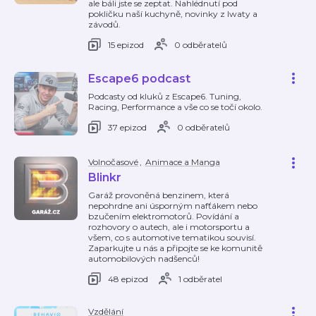
ale báli jste se zeptat. Nahlédnutí pod
pokličku naší kuchyně, novinky z Iwaty a
závodů.
15 epizod
0 odběratelů
Escape6 podcast
Podcasty od kluků z Escape6. Tuning,
Racing, Performance a vše co se točí okolo.
37 epizod
0 odběratelů
Volnočasové
,
Animace a Manga
Blinkr
Garáž provoněná benzinem, která
nepohrdne ani úsporným nafťákem nebo
bzučením elektromotorů. Povídání a
rozhovory o autech, ale i motorsportu a
všem, co s automotive tematikou souvisí.
Zaparkujte u nás a připojte se ke komunitě
automobilových nadšenců!
48 epizod
1 odběratel
Vzdělání