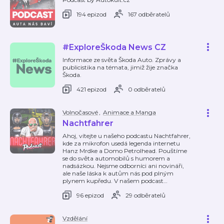
194 epizod
167 odběratelů
#ExploreŠkoda News CZ
Informace ze světa Škoda Auto. Zprávy a
publicistika na témata, jimiž žije značka
Škoda.
421 epizod
0 odběratelů
Volnočasové
,
Animace a Manga
Nachtfahrer
Ahoj, vítejte u našeho podcastu Nachtfahrer,
kde za mikrofon usedá legenda internetu
Hanz Mrdke a Domo Petrolhead. Pouštíme
se do světa automobilů s humorem a
nadsázkou. Nejsme odborníci ani novináři,
ale naše láska k autům nás pod plným
plynem kupředu. V našem podcast
…
96 epizod
29 odběratelů
Vzdělání