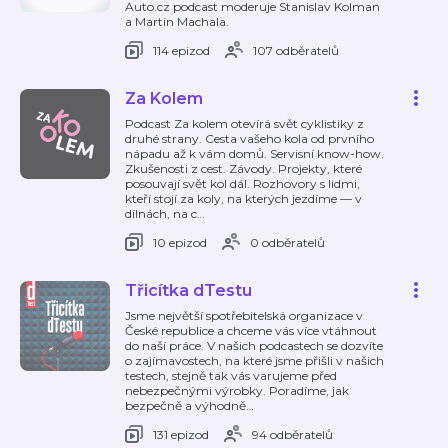
Auto.cz podcast moderuje Stanislav Kolman
a Martin Machala.
114 epizod
107 odběratelů
Za Kolem
Podcast Za kolem otevírá svět cyklistiky z
druhé strany. Cesta vašeho kola od prvního
nápadu až k vám domů. Servisní know-how.
Zkušenosti z cest. Závody. Projekty, které
posouvají svět kol dál. Rozhovory s lidmi,
kteří stojí za koly, na kterých jezdíme — v
dílnách, na c
…
10 epizod
0 odběratelů
Třicítka dTestu
Jsme největší spotřebitelská organizace v
České republice a chceme vás více vtáhnout
do naší práce. V našich podcastech se dozvíte
o zajímavostech, na které jsme přišli v našich
testech, stejně tak vás varujeme před
nebezpečnými výrobky. Poradíme, jak
bezpečně a výhodně
…
131 epizod
94 odběratelů