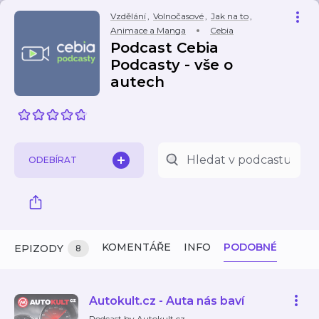
Vzdělání
,
Volnočasové
,
Jak na to
,
Animace a Manga
Cebia
Podcast Cebia
Podcasty - vše o
autech
ODEBÍRAT
KOMENTÁŘE
INFO
PODOBNÉ
EPIZODY
8
Autokult.cz - Auta nás baví
Podcast by Autokult.cz