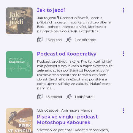
Jak to jezdí
Jak to jezdí 🎙️ Podcast o životě, lidech a
příbězích z cesty. Historky z jízd pro Uber a
Bolt - pohoda, náhoda a věci, které se do
navigace nevejdou ☕. 🌐 jaktojezdi.cz
26 epizod
2 odběratelé
Podcast od Kooperativy
Podcast pro život, jaký je. Pro ty, kteří chtějí
mít přehled o novinkách a zajímavostech ze
zeleného světa pojištění od Kooperativy. V
rozhovorech otevíráme témata ze všech
oblastí životního i neživotního pojištění a
odhalujeme střípky ze zákulisí. Nalaďte se s
námi na
…
43 epizod
1 odběratel
Volnočasové
,
Animace a Manga
Písek ve vinglu - podcast
Motoshopu Kabourek
Všechno, co jste chtěli vědět o motorkách,