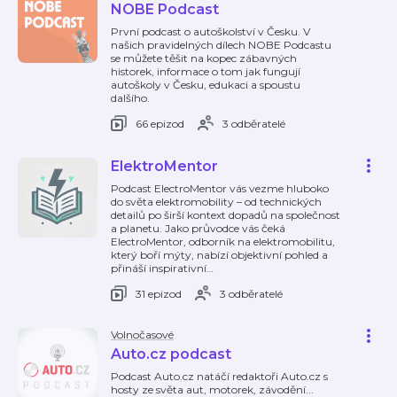
NOBE Podcast
První podcast o autoškolství v Česku. V
našich pravidelných dílech NOBE Podcastu
se můžete těšit na kopec zábavných
historek, informace o tom jak fungují
autoškoly v Česku, edukaci a spoustu
dalšího.
66 epizod
3 odběratelé
ElektroMentor
Podcast ElectroMentor vás vezme hluboko
do světa elektromobility – od technických
detailů po širší kontext dopadů na společnost
a planetu. Jako průvodce vás čeká
ElectroMentor, odborník na elektromobilitu,
který boří mýty, nabízí objektivní pohled a
přináší inspirativní
…
31 epizod
3 odběratelé
Volnočasové
Auto.cz podcast
Podcast Auto.cz natáčí redaktoři Auto.cz s
hosty ze světa aut, motorek, závodění...