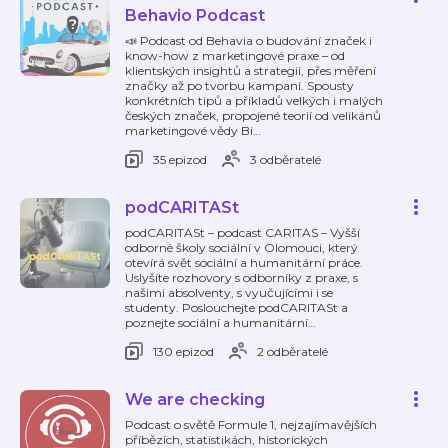
Behavio Podcast
📣 Podcast od Behavia o budování značek i
know-how z marketingové praxe – od
klientských insightů a strategií, přes měření
značky až po tvorbu kampaní. Spousty
konkrétních tipů a příkladů velkých i malých
českých značek, propojené teorií od velikánů
marketingové vědy Bi
…
35 epizod
3 odběratelé
podCARITASt
podCARITASt – podcast CARITAS – Vyšší
odborné školy sociální v Olomouci, který
otevírá svět sociální a humanitární práce.
Uslyšíte rozhovory s odborníky z praxe, s
našimi absolventy, s vyučujícími i se
studenty. Poslouchejte podCARITASt a
poznejte sociální a humanitární
…
130 epizod
2 odběratelé
We are checking
Podcast o světě Formule 1, nejzajímavějších
příbězích, statistikách, historických