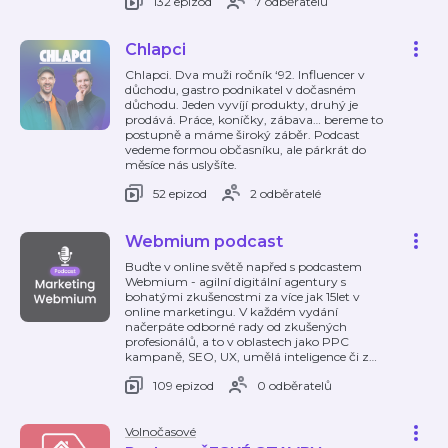
132 epizod
7 odběratelů
Chlapci
Chlapci. Dva muži ročník ‘92. Influencer v
důchodu, gastro podnikatel v dočasném
důchodu. Jeden vyvíjí produkty, druhý je
prodává. Práce, koníčky, zábava… bereme to
postupně a máme široký záběr. Podcast
vedeme formou občasníku, ale párkrát do
měsíce nás uslyšíte.
52 epizod
2 odběratelé
Webmium podcast
Buďte v online světě napřed s podcastem
Webmium - agilní digitální agentury s
bohatými zkušenostmi za více jak 15let v
online marketingu. V každém vydání
načerpáte odborné rady od zkušených
profesionálů, a to v oblastech jako PPC
kampaně, SEO, UX, umělá inteligence či z
…
109 epizod
0 odběratelů
Volnočasové