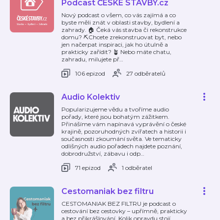
Podcast ČESKÉ STAVBY.cz
Nový podcast o všem, co vás zajímá a co
byste měli znát v oblasti stavby, bydlení a
zahrady. 🏠 Čeká vás stavba či rekonstrukce
domu? ⛏️Chcete zrekonstruovat byt, nebo
jen načerpat inspiraci, jak ho útulně a
prakticky zařídit? 🪴 Nebo máte chatu,
zahradu, milujete př
…
106 epizod
27 odběratelů
Audio Kolektiv
Popularizujeme vědu a tvoříme audio
pořady, které jsou bohatým zážitkem.
Přinášíme vám napínavá vyprávění o české
krajině, pozoruhodných zvířatech a historii i
současnosti zkoumání světa. Ve tematicky
odlišných audio pořadech najdete poznání,
dobrodružství, zábavu i odp
…
71 epizod
1 odběratel
Cestomaniak bez filtru
CESTOMANIAK BEZ FILTRU je podcast o
cestování bez cestovky – upřímně, prakticky
a bez přikrášlování. Kolik opravdu stojí