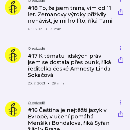
O epizodě
#18 To, že jsem trans, vím od 11
let. Zemanovy výroky přiživily
nenávist, je mi ho líto, říká Tami
6. 9. 2021
31 min
O epizodě
#17 K tématu lidských práv
jsem se dostala přes punk, říká
ředitelka české Amnesty Linda
Sokačová
23. 7. 2021
29 min
O epizodě
#16 Čeština je nejtěžší jazyk v
Evropě, v učení pomáhá
Menšík i Bohdalová, říká Syřan
žijící v Praze