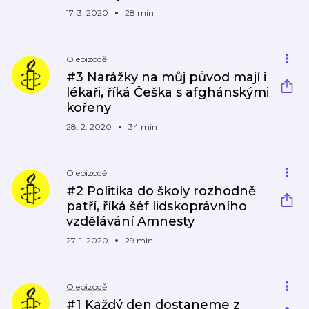
17. 3. 2020
28 min
O epizodě
#3 Narážky na můj původ mají i
lékaři, říká Češka s afghánskými
kořeny
28. 2. 2020
34 min
O epizodě
#2 Politika do školy rozhodně
patří, říká šéf lidskoprávního
vzdělávání Amnesty
27. 1. 2020
29 min
O epizodě
#1 Každý den dostaneme z