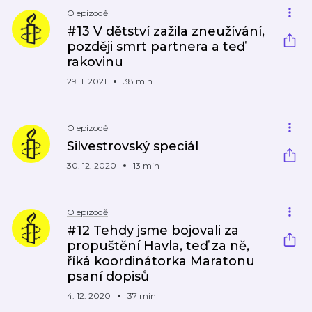
O epizodě
#13 V dětství zažila zneužívání,
později smrt partnera a teď
rakovinu
29. 1. 2021
38 min
O epizodě
Silvestrovský speciál
30. 12. 2020
13 min
O epizodě
#12 Tehdy jsme bojovali za
propuštění Havla, teď za ně,
říká koordinátorka Maratonu
psaní dopisů
4. 12. 2020
37 min