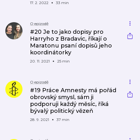
17. 2. 2022
33 min
O epizodě
#20 Je to jako dopisy pro
Harryho z Bradavic, říkají o
Maratonu psaní dopisů jeho
koordinátorky
20. 11. 2021
25 min
O epizodě
#19 Práce Amnesty má pořád
obrovský smysl, sám ji
podporuji každý měsíc, říká
bývalý politický vězeň
28. 9. 2021
37 min