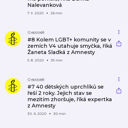
Nalevanková
7. 9. 2020
26 min
O epizodě
#8 Kolem LGBT+ komunity se v
zemích V4 utahuje smyčka, říká
Žaneta Sladká z Amnesty
5. 8. 2020
39 min
O epizodě
#7 40 dětských uprchlíků se
řeší 2 roky. Jejich stav se
mezitím zhoršuje, říká expertka
z Amnesty
30. 6. 2020
30 min