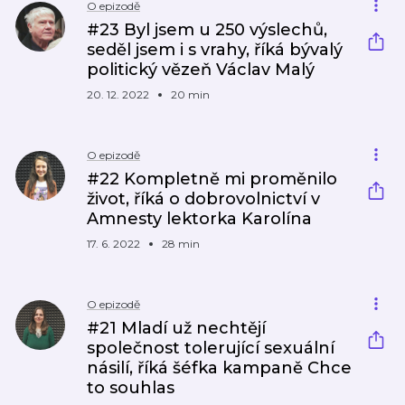
O epizodě
#23 Byl jsem u 250 výslechů,
seděl jsem i s vrahy, říká bývalý
politický vězeň Václav Malý
20. 12. 2022
20 min
O epizodě
#22 Kompletně mi proměnilo
život, říká o dobrovolnictví v
Amnesty lektorka Karolína
17. 6. 2022
28 min
O epizodě
#21 Mladí už nechtějí
společnost tolerující sexuální
násilí, říká šéfka kampaně Chce
to souhlas