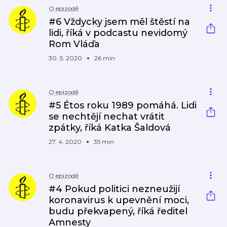
O epizodě
#6 Vždycky jsem měl štěstí na
lidi, říká v podcastu nevidomý
Rom Vláďa
30. 5. 2020
26 min
O epizodě
#5 Étos roku 1989 pomáhá. Lidi
se nechtějí nechat vrátit
zpátky, říká Katka Šaldová
27. 4. 2020
35 min
O epizodě
#4 Pokud politici nezneužijí
koronavirus k upevnění moci,
budu překvapený, říká ředitel
Amnesty