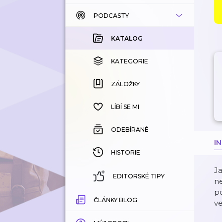
PODCASTY
KATALOG
KOUPENÉ
KATALOG
KATEGORIE
KATEGORIE
ZÁLOŽKY
ZÁLOŽKY
HISTORIE
LÍBÍ SE MI
ODEBÍRANÉ
I
HISTORIE
Ja
EDITORSKÉ TIPY
n
p
ČLÁNKY BLOG
ve