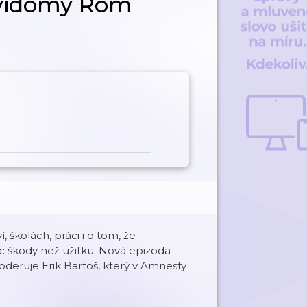
evidomý Rom
kolách, práci i o tom, že
škody než užitku. Nová epizoda
eruje Erik Bartoš, který v Amnesty