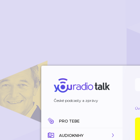
České podcasty a zprávy
Úv
PRO TEBE
AUDIOKNIHY