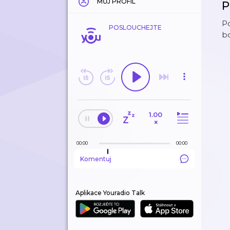
MŮJ PROFIL
P
Po
POSLOUCHEJTE
bo
1.00
×
00:00
00:00
Komentuj
Aplikace Youradio Talk