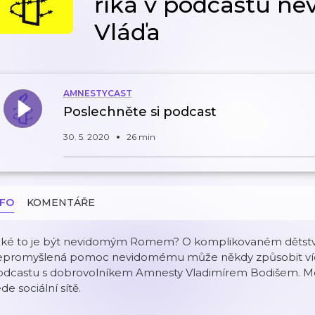
říká v podcastu n
Vláďa
AMNESTYCAST
Poslechněte si podcast
30. 5. 2020
26 min
NFO
KOMENTÁŘE
ké to je být nevidomým Romem? O komplikovaném dětství, š
epromyšlená pomoc nevidomému může někdy způsobit víc 
odcastu s dobrovolníkem Amnesty Vladimírem Bodišem. Mod
de sociální sítě.