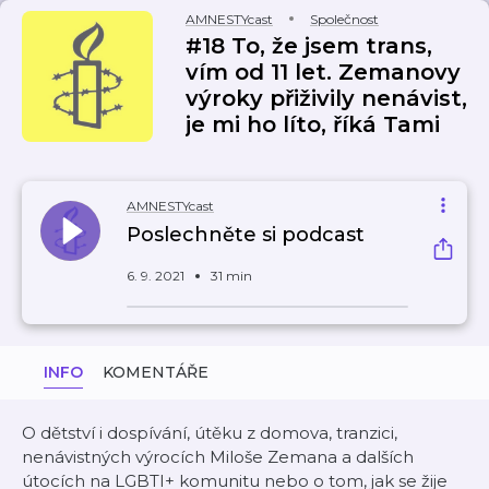
AMNESTYcast
Společnost
#18 To, že jsem trans,
vím od 11 let. Zemanovy
výroky přiživily nenávist,
je mi ho líto, říká Tami
AMNESTYcast
Poslechněte si podcast
6. 9. 2021
31 min
INFO
KOMENTÁŘE
O dětství i dospívání, útěku z domova, tranzici,
nenávistných výrocích Miloše Zemana a dalších
útocích na LGBTI+ komunitu nebo o tom, jak se žije