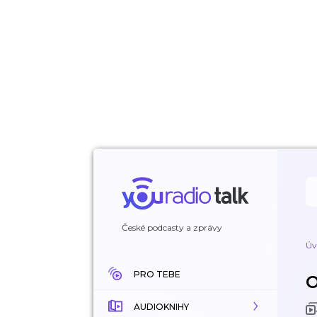
České podcasty a zprávy
Úv
PRO TEBE
AUDIOKNIHY