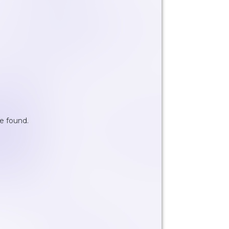
be found
.