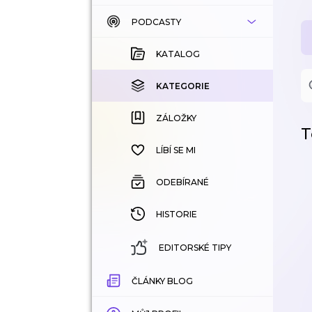
PODCASTY
KATALOG
KOUPENÉ
KATALOG
KATEGORIE
KATEGORIE
ZÁLOŽKY
ZÁLOŽKY
T
HISTORIE
LÍBÍ SE MI
ODEBÍRANÉ
HISTORIE
EDITORSKÉ TIPY
ČLÁNKY BLOG