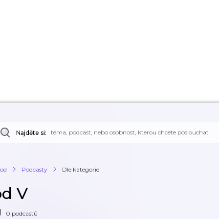
Najděte si:
od
Podcasty
Dle kategorie
od V
0 podcastů