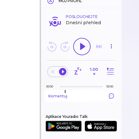
MŮJ PROFIL
POSLOUCHEJTE
Dnešní přehled
1.00
×
00:00
00:00
Komentuj
Aplikace Youradio Talk