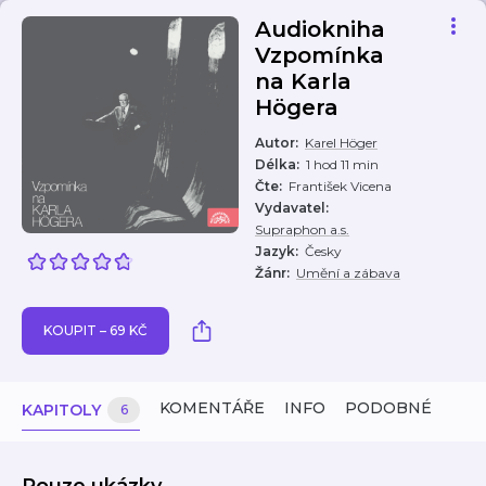
Audiokniha
Vzpomínka
na Karla
Högera
Autor
:
Karel Höger
Délka
:
1 hod 11 min
Čte
:
František Vicena
Vydavatel
:
Supraphon a.s.
Jazyk
:
Česky
Žánr
:
Umění a zábava
KOUPIT – 69 KČ
KOMENTÁŘE
INFO
PODOBNÉ
KAPITOLY
6