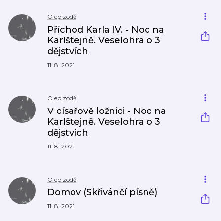
O epizodě
Příchod Karla IV. - Noc na
Karlštejně. Veselohra o 3
dějstvích
11. 8. 2021
O epizodě
V císařově ložnici - Noc na
Karlštejně. Veselohra o 3
dějstvích
11. 8. 2021
O epizodě
Domov (Skřivánčí písně)
11. 8. 2021