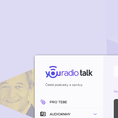
České podcasty a zprávy
Úv
PRO TEBE
AUDIOKNIHY