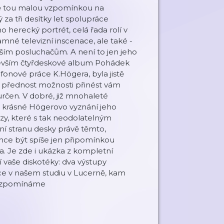
tě tou malou vzpomínkou na
a tři desítky let spolupráce
o herecký portrét, celá řada rolí v
amné televizní inscenace, ale také -
dším posluchačům. A není to jen jeho
evším čtyřdeskové album Pohádek
onové práce K.Högera, byla jistě
k přednost možnosti přinést vám
rčen. V dobré, již mnohaleté
i krásné Högerovo vyznání jeho
zy, které s tak neodolatelným
ní stranu desky právě těmto,
ce být spíše jen připomínkou
. Je zde i ukázka z kompletní
í vaše diskotéky: dva výstupy
ce v našem studiu v Lucerně, kam
o vzpomínáme