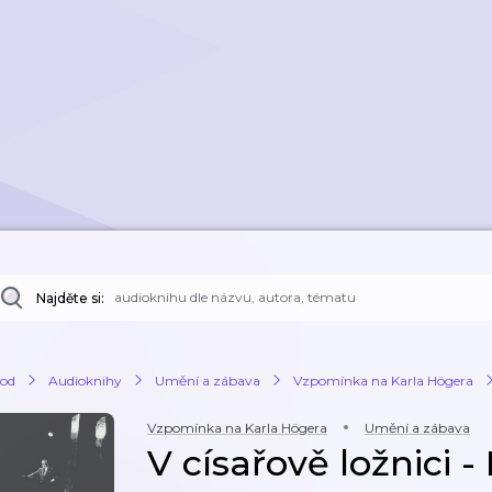
Najděte si:
od
Audioknihy
Umění a zábava
Vzpomínka na Karla Högera
Vzpomínka na Karla Högera
Umění a zábava
V císařově ložnici -