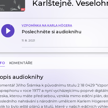
Karlštejně. Veseloh
VZPOMÍNKA NA KARLA HÖGERA
Poslechněte si audioknihu
11. 8. 2021
NFO
KOMENTÁŘE
opis audioknihy
omentář Jiřího Šrámka k původnímu titulu 2 18 0429 "Vzp
praphonu v roce 1977 a nyní vycházejícímu poprvé digitáln
ska, kterou máte před sebou, vznikla mimo ediční plán, d
osledního nahrávání s národním umělcem Karlem Högerem u
lik to bylo ještě plánů a titulů, které v našich edičních výh