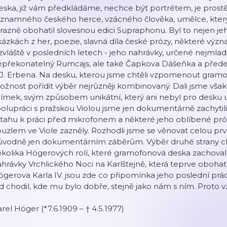
eska, již vám předkládáme, nechce být portrétem, je pros
znamného českého herce, vzácného člověka, umělce, který z
razně obohatil slovesnou edici Supraphonu. Byl to nejen jeh
ázkách z her, poezie, slavná díla české prózy, některé význ
zvláště v posledních letech - jeho nahrávky, určené nejmla
epřekonatelný Rumcajs, ale také Čapkova Dášeňka a před
J. Erbena. Na desku, kterou jsme chtěli vzpomenout gramof
žnost pořídit výběr nejrůzněji kombinovaný. Dali jsme vša
ímek, svým způsobem unikátní, který ani nebyl pro desku u
olupráci s pražskou Violou jsme jen dokumentárně zachytil
tahu k práci před mikrofonem a některé jeho oblíbené pró
uzlem ve Viole zazněly. Rozhodli jsme se věnovat celou prv
ůvodně jen dokumentárním záběrům. Výběr druhé strany ch
kolika Högerových rolí, které gramofonová deska zachovala
hrávky Vrchlického Noci na Karlštejně, která teprve obohat
gerova Karla IV. jsou zde co připomínka jeho poslední prá
d chodil, kde mu bylo dobře, stejně jako nám s ním. Prot
rel Höger (*7.6.1909 – † 4.5.1977)