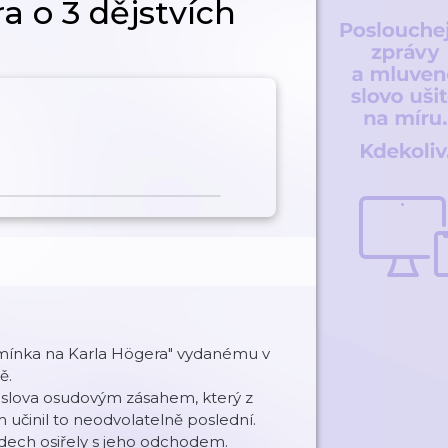
ra o 3 dějstvích
omínka na Karla Högera" vydanému v
ě.
oslova osudovým zásahem, který z
činil to neodvolatelně poslední.
ledech osiřely s jeho odchodem.