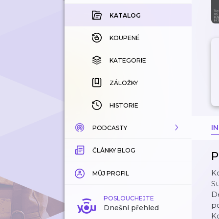
KATALOG
KOUPENÉ
KATEGORIE
ZÁLOŽKY
HISTORIE
I
PODCASTY
ČLÁNKY BLOG
KATALOG
P
K
KATEGORIE
MŮJ PROFIL
Su
De
ZÁLOŽKY
POSLOUCHEJTE
p
Dnešní přehled
Ko
LÍBÍ SE MI