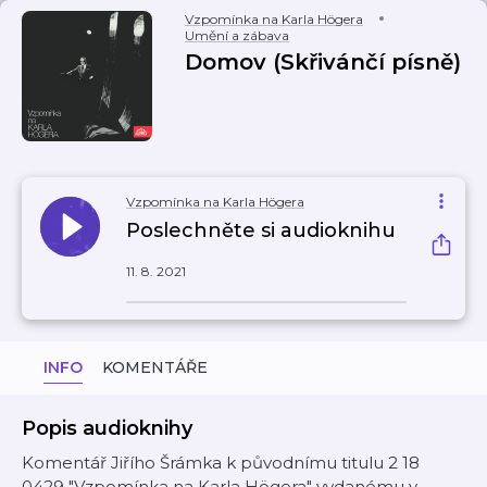
Vzpomínka na Karla Högera
Umění a zábava
Domov (Skřivánčí písně)
Vzpomínka na Karla Högera
Poslechněte si audioknihu
11. 8. 2021
INFO
KOMENTÁŘE
Popis audioknihy
Komentář Jiřího Šrámka k původnímu titulu 2 18
0429 "Vzpomínka na Karla Högera" vydanému v