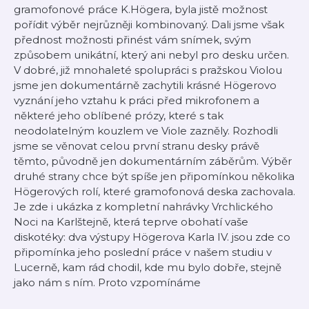
gramofonové práce K.Högera, byla jistě možnost
pořídit výběr nejrůzněji kombinovaný. Dali jsme však
přednost možnosti přinést vám snímek, svým
způsobem unikátní, který ani nebyl pro desku určen.
V dobré, již mnohaleté spolupráci s pražskou Violou
jsme jen dokumentárně zachytili krásné Högerovo
vyznání jeho vztahu k práci před mikrofonem a
některé jeho oblíbené prózy, které s tak
neodolatelným kouzlem ve Viole zazněly. Rozhodli
jsme se věnovat celou první stranu desky právě
těmto, původně jen dokumentárním záběrům. Výběr
druhé strany chce být spíše jen připomínkou několika
Högerových rolí, které gramofonová deska zachovala.
Je zde i ukázka z kompletní nahrávky Vrchlického
Noci na Karlštejně, která teprve obohatí vaše
diskotéky: dva výstupy Högerova Karla IV. jsou zde co
připomínka jeho poslední práce v našem studiu v
Lucerně, kam rád chodil, kde mu bylo dobře, stejně
jako nám s ním. Proto vzpomínáme