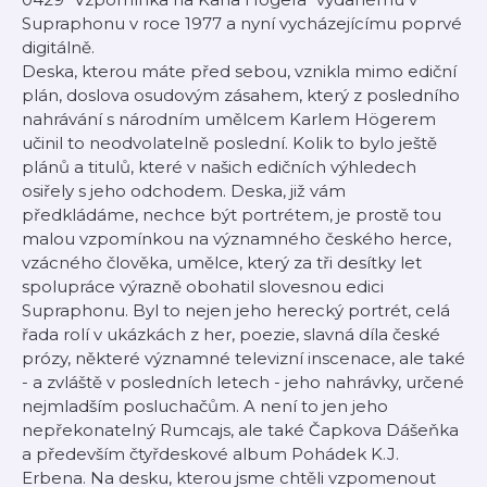
Supraphonu v roce 1977 a nyní vycházejícímu poprvé
digitálně.
Deska, kterou máte před sebou, vznikla mimo ediční
plán, doslova osudovým zásahem, který z posledního
nahrávání s národním umělcem Karlem Högerem
učinil to neodvolatelně poslední. Kolik to bylo ještě
plánů a titulů, které v našich edičních výhledech
osiřely s jeho odchodem. Deska, již vám
předkládáme, nechce být portrétem, je prostě tou
malou vzpomínkou na významného českého herce,
vzácného člověka, umělce, který za tři desítky let
spolupráce výrazně obohatil slovesnou edici
Supraphonu. Byl to nejen jeho herecký portrét, celá
řada rolí v ukázkách z her, poezie, slavná díla české
prózy, některé významné televizní inscenace, ale také
- a zvláště v posledních letech - jeho nahrávky, určené
nejmladším posluchačům. A není to jen jeho
nepřekonatelný Rumcajs, ale také Čapkova Dášeňka
a především čtyřdeskové album Pohádek K.J.
Erbena. Na desku, kterou jsme chtěli vzpomenout