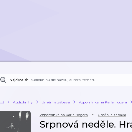
Najděte si:
od
Audioknihy
Umění a zábava
Vzpomínka na Karla Högera
Vzpomínka na Karla Högera
Umění a zábava
Srpnová neděle. Hra