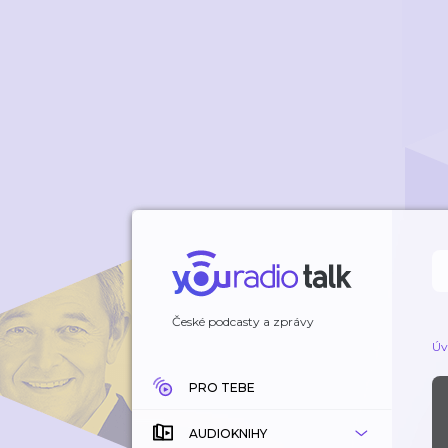
České podcasty a zprávy
Úv
PRO TEBE
AUDIOKNIHY