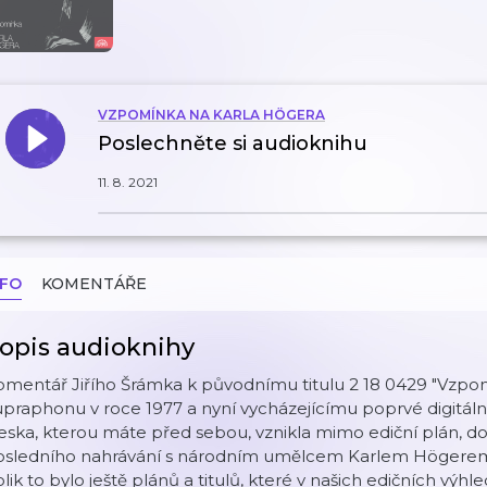
VZPOMÍNKA NA KARLA HÖGERA
Poslechněte si audioknihu
11. 8. 2021
NFO
KOMENTÁŘE
opis audioknihy
omentář Jiřího Šrámka k původnímu titulu 2 18 0429 "Vzp
praphonu v roce 1977 a nyní vycházejícímu poprvé digitáln
ska, kterou máte před sebou, vznikla mimo ediční plán, d
osledního nahrávání s národním umělcem Karlem Högerem u
lik to bylo ještě plánů a titulů, které v našich edičních výh