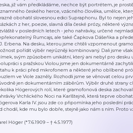
eska, již vám předkládáme, nechce být portrétem, je pros
znamného českého herce, vzácného člověka, umělce, který z
razně obohatil slovesnou edici Supraphonu. Byl to nejen jeh
ázkách z her, poezie, slavná díla české prózy, některé význ
zvláště v posledních letech - jeho nahrávky, určené nejmla
epřekonatelný Rumcajs, ale také Čapkova Dášeňka a před
J. Erbena. Na desku, kterou jsme chtěli vzpomenout gramof
žnost pořídit výběr nejrůzněji kombinovaný. Dali jsme vša
ímek, svým způsobem unikátní, který ani nebyl pro desku u
olupráci s pražskou Violou jsme jen dokumentárně zachytil
tahu k práci před mikrofonem a některé jeho oblíbené pró
uzlem ve Viole zazněly. Rozhodli jsme se věnovat celou prv
ůvodně jen dokumentárním záběrům. Výběr druhé strany ch
kolika Högerových rolí, které gramofonová deska zachovala
hrávky Vrchlického Noci na Karlštejně, která teprve obohat
gerova Karla IV. jsou zde co připomínka jeho poslední prá
d chodil, kde mu bylo dobře, stejně jako nám s ním. Prot
rel Höger (*7.6.1909 – † 4.5.1977)