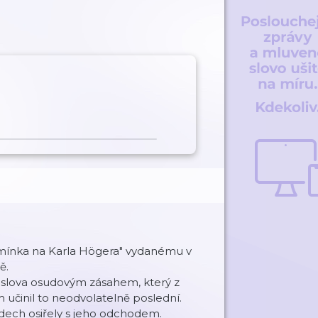
omínka na Karla Högera" vydanému v
ě.
oslova osudovým zásahem, který z
činil to neodvolatelně poslední.
ledech osiřely s jeho odchodem.