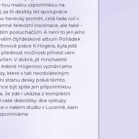
tě tou malou vzpomínkou na
a tři desítky let spolupráce
o herecký portrét, celá řada rolí v
amné televizní inscenace, ale také -
dším posluchačům. A není to jen jeho
evším čtyřdeskové album Pohádek
onové práce K.Högera, byla jistě
k přednost možnosti přinést vám
rčen. V dobré, již mnohaleté
i krásné Högerovo vyznání jeho
zy, které s tak neodolatelným
ní stranu desky právě těmto,
ce být spíše jen připomínkou
. Je zde i ukázka z kompletní
í vaše diskotéky: dva výstupy
ce v našem studiu v Lucerně, kam
o vzpomínáme