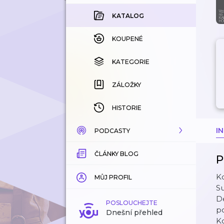
KATALOG
KOUPENÉ
KATEGORIE
ZÁLOŽKY
HISTORIE
I
PODCASTY
ČLÁNKY BLOG
KATALOG
P
K
KATEGORIE
MŮJ PROFIL
Su
De
ZÁLOŽKY
POSLOUCHEJTE
p
Dnešní přehled
Ko
LÍBÍ SE MI