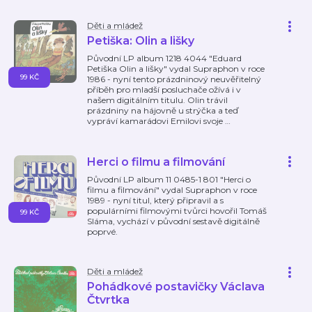
Děti a mládež
Petiška: Olin a lišky
Původní LP album 1218 4044 "Eduard
Petiška Olin a lišky" vydal Supraphon v roce
99 KČ
1986 - nyní tento prázdninový neuvěřitelný
příběh pro mladší posluchače ožívá i v
našem digitálním titulu. Olin trávil
prázdniny na hájovně u strýčka a teď
vypráví kamarádovi Emilovi svoje
…
Herci o filmu a filmování
Původní LP album 11 0485-1 801 "Herci o
filmu a filmování" vydal Supraphon v roce
1989 - nyní titul, který připravil a s
populárními filmovými tvůrci hovořil Tomáš
99 KČ
Sláma, vychází v původní sestavě digitálně
poprvé.
Děti a mládež
Pohádkové postavičky Václava
Čtvrtka