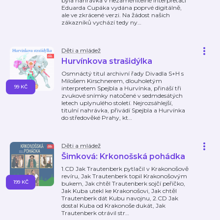
byla nahrávka v nezaměnitelné interpretaci
Eduarda Cupáka vydána poprvé digitálně,
ale ve zkrácené verzi. Na žádost našich
zákazníků vychází tedy ny
…
Děti a mládež
Hurvínkova strašidýlka
Osmnáctý titul archivní řady Divadla S+H s
Milošem Kirschnerem, dlouholetým
99 KČ
interpretem Spejbla a Hurvínka, přináší tři
zvukové snímky natočené v sedmdesátých
letech uplynulého století. Nejrozsáhlejší,
titulní nahrávka, přivádí Spejbla a Hurvínka
do středověké Prahy, kt
…
Děti a mládež
Šimková: Krkonošská pohádka
1.CD Jak Trautenberk pytlačil v Krakonošově
revíru, Jak Trautenberk topil Krakonošovým
199 KČ
bukem, Jak chtěl Trautenberk sojčí peříčko,
Jak Kuba utekl ke Krakonošovi, Jak chtěl
Trautenberk dát Kubu navojnu, 2.CD Jak
dostal Kuba od Krakonoše dukát, Jak
Trautenberk otrávil str
…