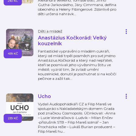
Alexandra Velikého, Tomáše Bati, Jiřího
290 KČ
Gutha-Jarkovského, Járy Cimrmana, delfína
obecného a Heleny Fibingerové. Zdánlivě pro
děti určená nahrávk
…
Děti a mládež
Anastázius Kočkorád: Velký
kouzelník
Fantastické vyprávění o mladém cukráři,
499 KČ
který od mládí trpěl posměch pro své jméno
Anastázius Kočkorád a který nad nepřáteli,
kteří se posmívali jeho vývěsnímu štítu ve
městě, vyzrál tím, že zvládl umění
kouzelnické, donutil je pochutnat si na kočičí
pečínce a zažil tak
…
Ucho
Vydali Audiopohádkáři CZ a Filip Mareš ve
spolupráci s Nakladatelským domem Grada
pod značkou Cosmopolis. Účinkovali: •Anna
– Lucie Vondráčková •Ludvík – Milan Enčev
239 KČ
•příslušník STB – Filip Mareš scénář – Jan
Procházka režie – Lukáš Burian producent –
Filip Mareš hu
…