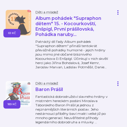
Děti a mládež
Album pohádek "Supraphon
dětem" 15. - Kocourkovští,
Enšpígl, První prášilovská,
69 KČ
Pohádka naruby...
Patnáctý díl řady Album pohádek
"Supraphon dětem" přináší tentokrát
převážně pohádky humorné - jejich hrdiny
jsou mimo jiné občané bláznivého
Kocourkova či Enšpígl. Účinkují v nich skvělí
herci jako Jiřína Bohdalová, Josef Kemr,
Jaroslav Marvan, Ladislav Potměšil, Danie
…
Děti a mládež
Baron Prášil
Fantastická dobrodružství slavného hrdiny v
mistrném hereckém podání Miroslava
189 KČ
Táborského Baron Prášil je jednou z
nejznámějších literárních postav. Jeho
nestárnoucí příběhy baví malé i velké již po
mnoho generací. Neuvěřitelné příhody
legendárního dobrodruha a mluvky
…