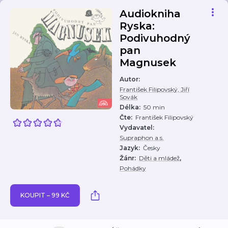
Audiokniha
Ryska:
Podivuhodný
pan
Magnusek
Autor
:
František Filipovský, Jiří
Sovák
Délka
:
50 min
Čte
:
František Filipovský
Vydavatel
:
Supraphon a.s.
Jazyk
:
Česky
,
Žánr
:
Děti a mládež
Pohádky
KOUPIT – 99 KČ