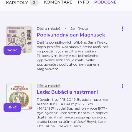
KOMENTÁŘE
INFO
PODOBNÉ
KAPITOLY
2
Děti a mládež
Jan Ryska
Podivuhodný pan Magnusek
Další z pohádkových příběhů Jana Rysky
nejen pro děti. Rozhlasová četba (delší než
249 KČ
na později vydané LP) s Františkem
Filipovským, který v roli jedinečného
vypravěče seznamuje malé i velké
posluchače s podivuhodným panem
Magnuskem.
Děti a mládež
Lada: Bubáci a hastrmani
Původní titul 1 18 2049 Bubáci a hastrmani
autora JOSEFA LADY (*17.12.1887 –
69 KČ
†14.12.1957) vydal Supraphon v roce 1977 -
nyní vychází kompletní nahrávka poprvé
digitálně. V nahrávce ze supraphonského
studia Lucerna účinkují Josef Beyvl, Karel
Effa, Jiřina Jirásková, Jaro
…