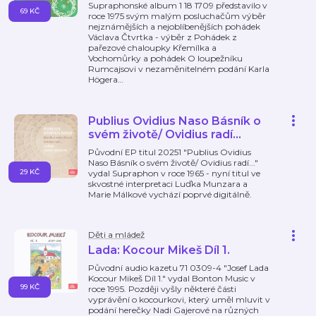
Supraphonské album 1 18 1709 představilo v
69 KČ
roce 1975 svým malým posluchačům výběr
nejznámějších a nejoblíbenějších pohádek
Václava Čtvrtka - výběr z Pohádek z
pařezové chaloupky Křemílka a
Vochomůrky a pohádek O loupežníku
Rumcajsovi v nezaměnitelném podání Karla
Högera
…
Publius Ovidius Naso Básník o
svém životě/ Ovidius radí...
Původní EP titul 20251 "Publius Ovidius
Naso Básník o svém životě/ Ovidius radí..."
29 KČ
vydal Supraphon v roce 1965 - nyní titul ve
skvostné interpretaci Luďka Munzara a
Marie Málkové vychází poprvé digitálně.
Děti a mládež
Lada: Kocour Mikeš Díl 1.
Původní audio kazetu 71 0309-4 "Josef Lada
Kocour Mikeš Díl 1." vydal Bonton Music v
99 KČ
roce 1995. Později vyšly některé části
vyprávění o kocourkovi, který uměl mluvit v
podání herečky Nadi Gajerové na různých