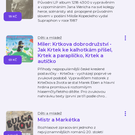
Původní LP album 1218 4300 s vyprávěním
a vzpomínáním Jana Wericha na své kolegy
herce, scénáristy atd. propojené průvodním
slovem v podání Miloše Kopeckého vydal
99 KČ
Supraphon v roce 1987
Děti a mládež
Miler: Krtkova dobrodružství -
Jak Krtek ke kalhotkám přišel,
Krtek a paraplíčko, Krtek a
69 KČ
autíčko
Příhody nejpopulárnější české kreslené
postavičky - Krtečka - vycházejí poprvé ve
zvukové podobě. Vypravěčem historek z
Krtečkova života se stal Marek Eben a hlavní
hrdina promlouvá roztomilým
hlasemčtyřletého dítěte. Pro zvukovou
nahrávku texty (první ze tří podle chro
…
Děti a mládež
Mistr a Markétka
Rozhlasové zpracování jednoho z
nejvýznamnějších románů 20. století