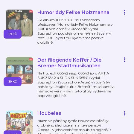
Humoriády Felixe Holzmanna
LP album 11 1359-1 811 se záznamem
představení Humoriády Felixe Holzmanna v
Kulturním domě v Kroměřiži vydal
Supraphon pod stejnojmenným názvem v
69 KČ
roce 1991 - nyní titul vydáváme poprvé
digitálně.
Der fliegende Koffer / Die
Bremer Stadtmusikanten
Na titulech 03542 resp. 03543 (pro ARTIA
SUK 36542 a SUDK SUK 36541) vydal
39 KČ
Supraphon (Supraphon-Artia) v roce 1964
pohádky Létající kufr a Brémští muzikanti v
německé verzi - nyní tyto tituly vydáváme
poprvé digitálně
Houbeles
Bláznivé příběhy rytíře Houbelese Břečky,
drobného šlechtice a majitele panství
Opodál. V jeho osobě se snoubí to nejlepší z