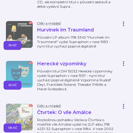
CD, ale kompletní titul v původní sestavě a
délce vydává Supra
…
Děti a mládež
Hurvínek im Traumland
Původní LP album 1118 3345 "Hurvínek im
Traumland" vydal Supraphon v roce 1983 -
99 KČ
nyní titul vychází poprvé digitálně
Herecké vzpomínky
Původní titul DM 15032 Herecké vzpomínky
vydal Supraphon v roce 1957 - nyní titul
vychází poprvé digitálně Vzpomíná Rudolf
Deyl, František Roland, Theodor Pištěk a
69 KČ
Marie Svobodová
Děti a mládež
Čtvrtek: O víle Amálce
Rozkošnou pohádku Václava Čtvrtka o
maličké víle Amálce vydal na 2LP albu 1118
139 KČ
4231-32 Supraphon v roce 1984. V roce 2002