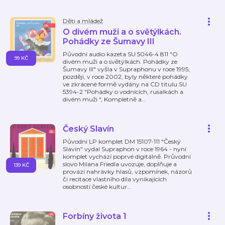
Děti a mládež
O divém muži a o světýlkách.
Pohádky ze Šumavy III
Původní audio kazeta SU 5046-4 811 "O
99 KČ
divém muži a o světýlkách. Pohádky ze
Šumavy III" vyšla v Supraphonu v roce 1995;
později, v roce 2002, byly některé pohádky
ve zkrácené formě vydány na CD titulu SU
5394-2 "Pohádky o vodnících, rusalkách a
divém muži ", Kompletně a
…
Český Slavín
Původní LP komplet DM 15107-111 "Český
Slavín" vydal Supraphon v roce 1964 - nyní
komplet vychází poprvé digitálně. Průvodní
slovo Milana Friedla uvozuje, doplňuje a
139 KČ
provází nahrávky hlasů, vzpomínek, názorů
či recitace vlastního díla vynikajících
osobností české kultur
…
Forbíny života 1