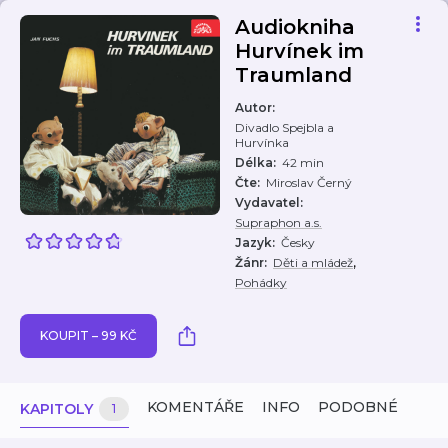
Audiokniha
Hurvínek im
Traumland
Autor
:
Divadlo Spejbla a
Hurvínka
Délka
:
42 min
Čte
:
Miroslav Černý
Vydavatel
:
Supraphon a.s.
Jazyk
:
Česky
,
Žánr
:
Děti a mládež
Pohádky
KOUPIT – 99 KČ
KOMENTÁŘE
INFO
PODOBNÉ
KAPITOLY
1