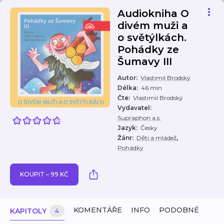
Audiokniha O
divém muži a
o světýlkách.
Pohádky ze
Šumavy III
Autor
:
Vlastimil Brodský
Délka
:
46 min
Čte
:
Vlastimil Brodský
Vydavatel
:
Supraphon a.s.
Jazyk
:
Česky
,
Žánr
:
Děti a mládež
Pohádky
KOUPIT – 99 KČ
KOMENTÁŘE
INFO
PODOBNÉ
KAPITOLY
4