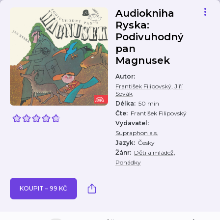
Audiokniha
Ryska:
Podivuhodný
pan
Magnusek
Autor
:
František Filipovský, Jiří
Sovák
Délka
:
50 min
Čte
:
František Filipovský
Vydavatel
:
Supraphon a.s.
Jazyk
:
Česky
,
Žánr
:
Děti a mládež
Pohádky
KOUPIT – 99 KČ