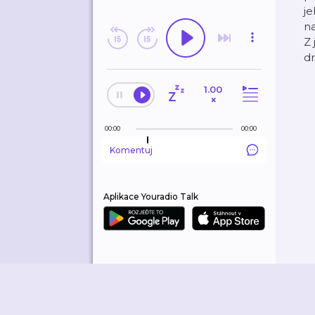
je
n
ODEBÍRANÉ
Z 
dr
HISTORIE
1.00
EDITORSKÉ TIPY
×
00:00
00:00
Komentuj
Aplikace Youradio Talk