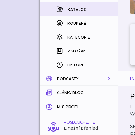
KATALOG
KOUPENÉ
KATEGORIE
ZÁLOŽKY
HISTORIE
I
PODCASTY
ČLÁNKY BLOG
KATALOG
P
Pů
KATEGORIE
MŮJ PROFIL
vy
ZÁLOŽKY
POSLOUCHEJTE
Sk
Dnešní přehled
p
LÍBÍ SE MI