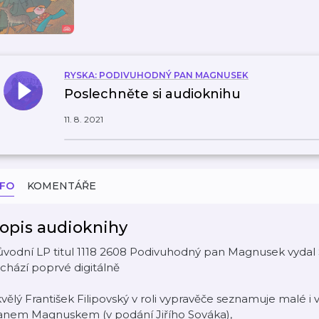
RYSKA: PODIVUHODNÝ PAN MAGNUSEK
Poslechněte si audioknihu
11. 8. 2021
NFO
KOMENTÁŘE
opis audioknihy
vodní LP titul 1118 2608 Podivuhodný pan Magnusek vydal S
chází poprvé digitálně
vělý František Filipovský v roli vypravěče seznamuje malé
anem Magnuskem (v podání Jiřího Sováka),