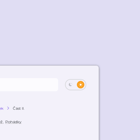
ek
Část II.
ež
,
Pohádky