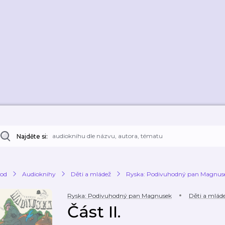
Najděte si:
od
Audioknihy
Děti a mládež
Ryska: Podivuhodný pan Magnus
Ryska: Podivuhodný pan Magnusek
Děti a mlád
Část II.