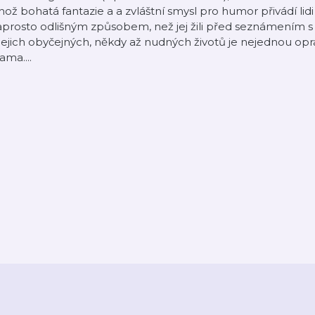
hož bohatá fantazie a a zvláštní smysl pro humor přivádí lidi
aprosto odlišným způsobem, než jej žili před seznámením 
jejich obyčejných, někdy až nudných životů je nejednou opr
ama....