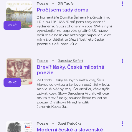
Poezie
Jiří Taufer
Proč jsem tady doma
Z komentáře Donáta Šajnera k původnímu
LP albu 1 18 1656 "Proč jsem tady doma"
69 KČ
vydanému Supraphonem v roce 1974 a nyní
vycházejícímu poprvé digitálně: Už název
naší malé básnické antologie napovídá, o co
nám šlo. Udělat průřez třiceti lety české
poezie a z děl básníků v
…
Poezie
Jaroslav Seifert
Brevíř lásky. Česká milostná
poezie
Za trochu lásky šel bych světa kraj, Šel s
69 KČ
hlavou odkrytou a šel bych bosý. Šel v ledu,
ale v duši věčný máj, Šel vichřicí, však slyšel
zpívat kosy. Slovy Jaroslava Vrchlického se
otvírá Brevíř lásky, soubor české milostné
poezie. Divíšková Nina;Hanzlík
Jaromír;Kotva Ja
…
Poezie
Josef Patočka
Moderní české a slovenské