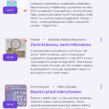
Celostátní přehlídka uměleckého přednesu
Neumannovy Poděbrady vycházela od roku
69 KČ
1974 na deskách Supraphonu. Druhý díl této
řady vydaný původně na EP kompletu 0 88
0542-44 vychází poprvé digitálně. Obsah: I.
cena - mladí profesionální čeští a slovenští
umělci - Moje Prah
…
Poezie
Stanislav Kostka Neumann
Zemi krásnou, zemi milovanou
Z komentáře k původnímu LP titulu 1 18
2044 "Zemi krásnou, zemi milovanou"
69 KČ
vydanému Supraphonem v roce 1977 a nyní
vycházejícímu poprvé digitálně: "Recitace je
nebo má být činnost, při níž umělec s láskou
a pochopením vnucuje způsobem libým a
strhujícím nám, kteří naslo
…
Dramatizace
Vilém Závada
Básníci před mikrofonem
Žijeme v době, kdy i u nás autorský přednes
vlastních básní zažívá renesanci. Tento
199 KČ
způsob prezentace textů byl celkem běžný
za národního obrození a pak například u