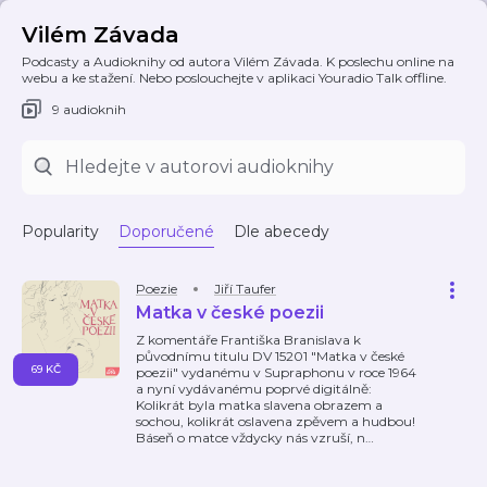
Vilém Závada
Podcasty a Audioknihy od autora Vilém Závada. K poslechu online na
webu a ke stažení. Nebo poslouchejte v aplikaci Youradio Talk offline.
9 audioknih
Popularity
Doporučené
Dle abecedy
Poezie
Jiří Taufer
Matka v české poezii
Z komentáře Františka Branislava k
původnímu titulu DV 15201 "Matka v české
69 KČ
poezii" vydanému v Supraphonu v roce 1964
a nyní vydávanému poprvé digitálně:
Kolikrát byla matka slavena obrazem a
sochou, kolikrát oslavena zpěvem a hudbou!
Báseň o matce vždycky nás vzruší, n
…