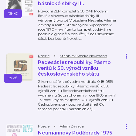
básnické sbírky III.
Původní 2LP komplet 2 58 0411 Moderní
139 KČ
české a slovenské básnické sbírky III.
věnovaný tvorbě Vítězslava Nezvala, Viléma
Závady a Ivana Kraska vydal Supraphon v
roce 1970 - nyní tento komplet vydáváme
poprvé digitálně a bohužel již bez slovenské
části, bez básně Nox et s
…
Poezie
Stanislav Kostka Neumann
Padesát let republiky. Pásmo
veršů k 50. výročí vzniku
československého státu
69 KČ
Z komentáře k původnímu titulu 0 18 0519
Padesát let republiky. Pásmo veršů k 50.
výročí vzniku československého státu
vydanému Supraphonem v roce 1968 a nyní
- v roce, kdy oslavujeme 100. výročí vzniku
Československa - poprvé digitálně! Od
samého počátku národních děj
…
Poezie
Vilém Závada
Neumannovy Poděbrady 1975