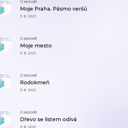
O epizodě
Moje Praha. Pásmo veršů
11. 8. 2021
O epizodě
Moje mesto
11. 8. 2021
O epizodě
Rodokmeň
11. 8. 2021
O epizodě
Dřevo se listem odívá
11. 8. 2021