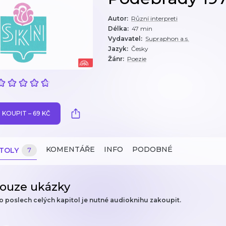
Autor
:
Různí interpreti
Délka
:
47 min
Vydavatel
:
Supraphon a.s.
Jazyk
:
Česky
Žánr
:
Poezie
KOUPIT – 69 KČ
KOMENTÁŘE
INFO
PODOBNÉ
ITOLY
7
ouze ukázky
o poslech celých kapitol je nutné audioknihu zakoupit.