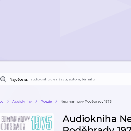
Najděte si:
od
Audioknihy
Poezie
Neumannovy Poděbrady 1975
Audiokniha 
Poděbrady 19