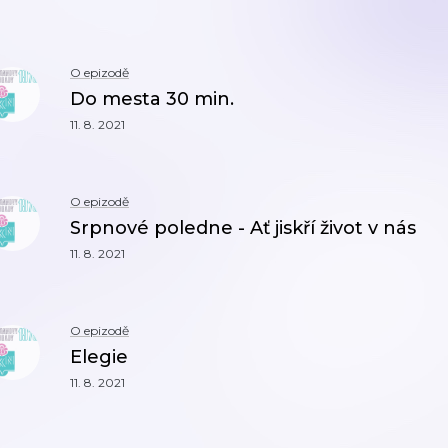
O epizodě
Do mesta 30 min.
11. 8. 2021
O epizodě
Srpnové poledne - Ať jiskří život v nás
11. 8. 2021
O epizodě
Elegie
11. 8. 2021