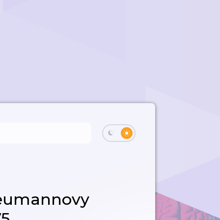
Neumannovy
75