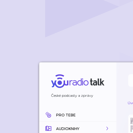
České podcasty a zprávy
Úv
PRO TEBE
AUDIOKNIHY