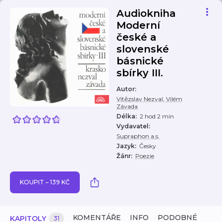
Audiokniha
Moderní
české a
slovenské
básnické
sbírky III.
Autor
:
Vítězslav Nezval, Vilém
Závada
Délka
:
2 hod 2 min
Vydavatel
:
Supraphon a.s.
Jazyk
:
Česky
Žánr
:
Poezie
KOUPIT – 139 KČ
KOMENTÁŘE
INFO
PODOBNÉ
KAPITOLY
31