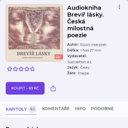
Audiokniha
Brevíř lásky.
Česká
milostná
poezie
Autor
:
Různí interpreti
Délka
:
1 hod 27 min
Vydavatel
:
Supraphon a.s.
Jazyk
:
Česky
Žánr
:
Poezie
KOUPIT – 69 KČ
KOMENTÁŘE
INFO
PODOBNÉ
KAPITOLY
82