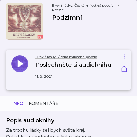
Brevíř lásky. Česká milostná poezie
Poezie
Podzimní
Brevíř lásky. Česká milostná poezie
Poslechněte si audioknihu
11. 8. 2021
INFO
KOMENTÁŘE
Popis audioknihy
Za trochu lásky šel bych světa kraj,
Šel s hlavou odkrytou a šel bych bosý.