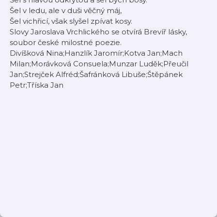
Šel v ledu, ale v duši věčný máj,
Šel vichřicí, však slyšel zpívat kosy.
Slovy Jaroslava Vrchlického se otvírá Brevíř lásky,
soubor české milostné poezie.
Divíšková Nina;Hanzlík Jaromír;Kotva Jan;Mach
Milan;Morávková Consuela;Munzar Luděk;Přeučil
Jan;Strejček Alfréd;Šafránková Libuše;Štěpánek
Petr;Tříska Jan