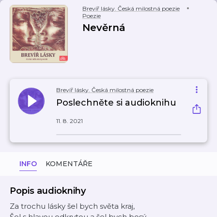
Brevíř lásky. Česká milostná poezie
Poezie
Nevěrná
Brevíř lásky. Česká milostná poezie
Poslechněte si audioknihu
11. 8. 2021
INFO
KOMENTÁŘE
Popis audioknihy
Za trochu lásky šel bych světa kraj,
Šel s hlavou odkrytou a šel bych bosý.