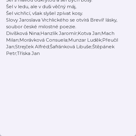
Šel v ledu, ale v duši věčný máj,
Šel vichřicí, však slyšel zpívat kosy.
Slovy Jaroslava Vrchlického se otvírá Brevíř lásky,
soubor české milostné poezie.
Divíšková Nina;Hanzlík Jaromír;Kotva Jan;Mach
Milan;Morávková Consuela;Munzar Luděk;Přeučil
Jan;Strejček Alfréd;Šafránková Libuše;Štěpánek
Petr;Tříska Jan